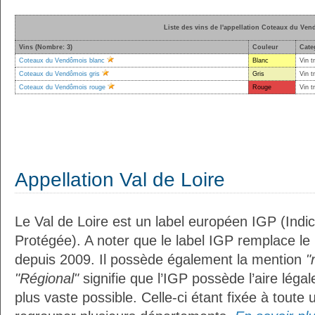
Liste des vins de l'appellation Coteaux du Ve
Vins (Nombre: 3)
Couleur
Cate
Coteaux du Vendômois blanc
Blanc
Vin t
Coteaux du Vendômois gris
Gris
Vin t
Coteaux du Vendômois rouge
Rouge
Vin t
Appellation Val de Loire
Le Val de Loire est un label européen IGP (Ind
Protégée). A noter que le label IGP remplace le
depuis 2009. Il possède également la mention
"
"Régional"
signifie que l’IGP possède l’aire légal
plus vaste possible. Celle-ci étant fixée à toute