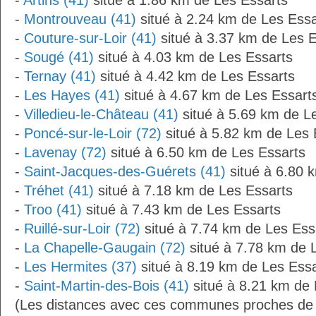
-
Artins (41)
situé à 1.86 km de Les Essarts
-
Montrouveau (41)
situé à 2.24 km de Les Essa
-
Couture-sur-Loir (41)
situé à 3.37 km de Les E
-
Sougé (41)
situé à 4.03 km de Les Essarts
-
Ternay (41)
situé à 4.42 km de Les Essarts
-
Les Hayes (41)
situé à 4.67 km de Les Essart
-
Villedieu-le-Château (41)
situé à 5.69 km de L
-
Poncé-sur-le-Loir (72)
situé à 5.82 km de Les 
-
Lavenay (72)
situé à 6.50 km de Les Essarts
-
Saint-Jacques-des-Guérets (41)
situé à 6.80 
-
Tréhet (41)
situé à 7.18 km de Les Essarts
-
Troo (41)
situé à 7.43 km de Les Essarts
-
Ruillé-sur-Loir (72)
situé à 7.74 km de Les Ess
-
La Chapelle-Gaugain (72)
situé à 7.78 km de 
-
Les Hermites (37)
situé à 8.19 km de Les Essa
-
Saint-Martin-des-Bois (41)
situé à 8.21 km de 
(Les distances avec ces communes proches de 