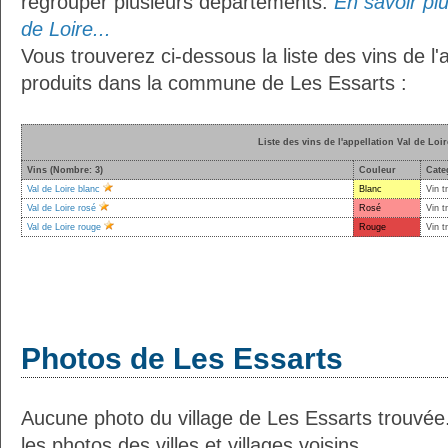
regrouper plusieurs départements.
En savoir plu
de Loire...
Vous trouverez ci-dessous la liste des vins de l'
produits dans la commune de Les Essarts :
Liste des vins de l'appellation Val de Loir
Vins (Nombre: 3)
Couleur
Cate
Val de Loire blanc
Blanc
Vin t
Val de Loire rosé
Rosé
Vin t
Val de Loire rouge
Rouge
Vin t
Photos de Les Essarts
Aucune photo du village de Les Essarts trouvé
les photos des villes et villages voisins.