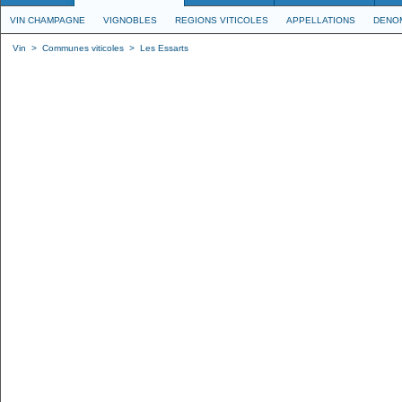
VIN CHAMPAGNE
VIGNOBLES
REGIONS VITICOLES
APPELLATIONS
DENO
Vin
>
Communes viticoles
>
Les Essarts