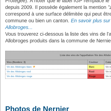
Protégée). A noter que le label IGP remplace le
depuis 2009. Il possède également la mention
"
correspond à une surface délimitée qui peut êt
commune ou bien un canton.
En savoir plus sur 
Allobroges...
Vous trouverez ci-dessous la liste des vins de l'
Allobroges produits dans la commune de Nernier
Liste des vins de l'appellation Vin des Allob
Vins (Nombre: 3)
Couleur
Cate
Vin des Allobroges blanc
Blanc
Vin t
Vin des Allobroges rosé
Rosé
Vin t
Vin des Allobroges rouge
Rouge
Vin t
Photos de Nernier