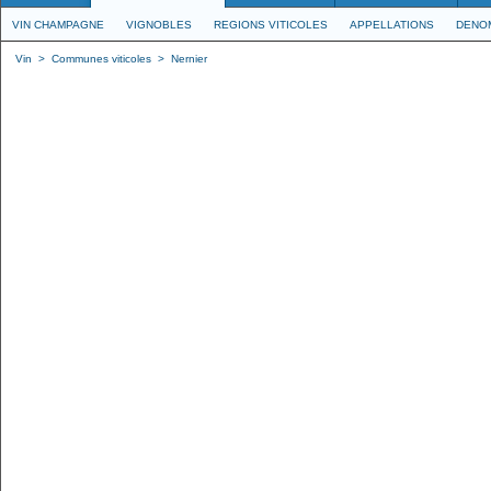
VIN CHAMPAGNE
VIGNOBLES
REGIONS VITICOLES
APPELLATIONS
DENO
Vin
>
Communes viticoles
>
Nernier