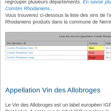
regrouper plusieurs départements.
En savoir plus
Comtés Rhodaniens...
Vous trouverez ci-dessous la liste des vins de l
Rhodaniens produits dans la commune de Nerni
Liste des vins de l'appellation Comtés Rhoda
Vins (Nombre: 3)
Couleur
Cate
Comtés Rhodaniens blanc
Blanc
Vin t
Comtés Rhodaniens rosé
Rosé
Vin t
Comtés Rhodaniens rouge
Rouge
Vin t
Appellation Vin des Allobroges
Le Vin des Allobroges est un label européen IG