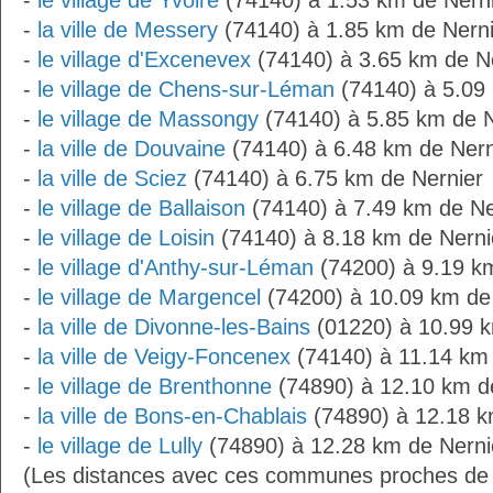
-
le village de Yvoire
(74140) à 1.53 km de Nern
-
la ville de Messery
(74140) à 1.85 km de Nerni
-
le village d'Excenevex
(74140) à 3.65 km de N
-
le village de Chens-sur-Léman
(74140) à 5.09
-
le village de Massongy
(74140) à 5.85 km de N
-
la ville de Douvaine
(74140) à 6.48 km de Nern
-
la ville de Sciez
(74140) à 6.75 km de Nernier
-
le village de Ballaison
(74140) à 7.49 km de Ne
-
le village de Loisin
(74140) à 8.18 km de Nerni
-
le village d'Anthy-sur-Léman
(74200) à 9.19 k
-
le village de Margencel
(74200) à 10.09 km de
-
la ville de Divonne-les-Bains
(01220) à 10.99 k
-
la ville de Veigy-Foncenex
(74140) à 11.14 km 
-
le village de Brenthonne
(74890) à 12.10 km d
-
la ville de Bons-en-Chablais
(74890) à 12.18 k
-
le village de Lully
(74890) à 12.28 km de Nerni
(Les distances avec ces communes proches de 