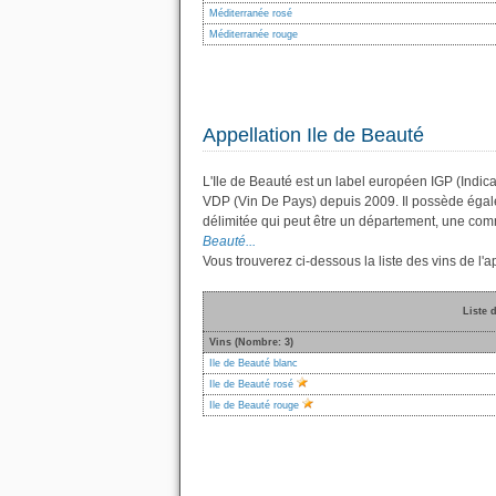
Méditerranée rosé
Méditerranée rouge
Appellation Ile de Beauté
L'Ile de Beauté est un label européen IGP (Indic
VDP (Vin De Pays) depuis 2009. Il possède éga
délimitée qui peut être un département, une co
Beauté...
Vous trouverez ci-dessous la liste des vins de l
Liste 
Vins (Nombre: 3)
Ile de Beauté blanc
Ile de Beauté rosé
Ile de Beauté rouge