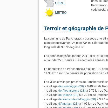
dans le dép
CARTE
Pancheraccia
code postal 
METEO
Terroir et géographie de
La commune de Pancheraccia possède une altit
étant respectivement 24 m et 735 m. Géographiq
longitude de 9.372 degrés Est.
Les années passées (année 2011 exclue), le nom
autour de 2535 heures. Ces dernières années, l
La population de Pancheraccia était de 190 habi
14.35 km ² soit une densité de population de 12.
Les villes et villages proches de Pancheraccia so
- le village
de Giuncaggio (2B)
à 0.40 km de Pan
- le village
de Pietraserena (2B)
à 2.79 km de Pa
- le village
de Tallone (2B)
à 3.79 km de Pancher
- le village
de Piedicorte-di-Gaggio (2B)
à 3.97 k
- le village
d'Ampriani (2B)
à 4.06 km de Pancher