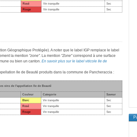
Rosé
Vin tranquille
Sec
Rouge
Vin tranquille
Sec
ation Géographique Protégée). A noter que le label IGP remplace le label
lement la mention
"zone"
. La mention
"Zone"
correspond à une surface
mmune ou bien un canton.
En savoir plus sur le label viticole Ile de
'appellation Ile de Beauté produits dans la commune de Pancheraccia :
des vins de l'appellation Ile de Beauté
Couleur
Categorie
Saveur
Blanc
Vin tranquille
Sec
Rosé
Vin tranquille
Sec
Rouge
Vin tranquille
Sec
Pu