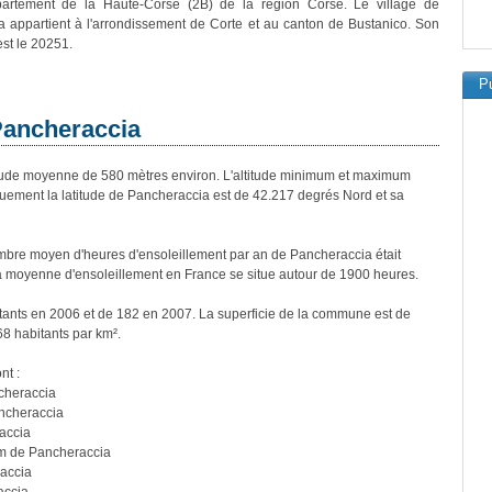
artement de la Haute-Corse (2B) de la région Corse. Le village de
 appartient à l'arrondissement de Corte et au canton de Bustanico. Son
est le 20251.
Pu
 Pancheraccia
ude moyenne de 580 mètres environ. L'altitude minimum et maximum
uement la latitude de Pancheraccia est de 42.217 degrés Nord et sa
bre moyen d'heures d'ensoleillement par an de Pancheraccia était
a moyenne d'ensoleillement en France se situe autour de 1900 heures.
tants en 2006 et de 182 en 2007. La superficie de la commune est de
68 habitants par km².
nt :
cheraccia
ncheraccia
accia
m de Pancheraccia
accia