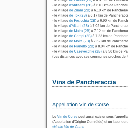
- le village
de Zalana (2B)
à 4.81 km de Pancher
- le village
d'Antisanti (2B)
à 6.01 km de Pancher
- le village
de Zuani (2B)
à 6.10 km de Panchera
- le village
de Tox (2B)
à 6.17 km de Pancheracc
- le village
de Focicchia (2B)
à 6.90 km de Panch
- le village
d'Altiani (2B)
à 7.02 km de Pancherac
- le village
de Matra (2B)
à 7.12 km de Panchera
- le village
de Campi (2B)
à 7.23 km de Panchera
- le village
de Moïta (2B)
à 7.62 km de Pancherac
- le village
de Pianello (2B)
à 8.04 km de Panche
- le village
de Casevecchie (2B)
à 8.56 km de Pa
(Les distances avec ces communes proches de P
Vins de Pancheraccia
Appellation Vin de Corse
Le
Vin de Corse
peut aussi exister sous l'appella
(Appellation d'Origine Contrôlée) et un label eu
viticole Vin de Corse...