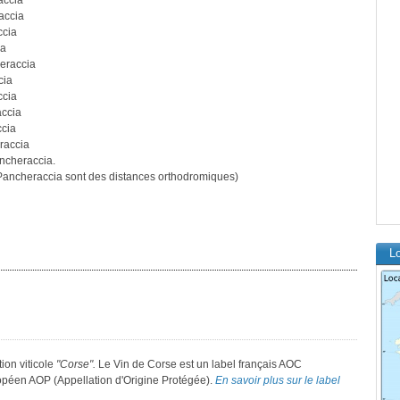
accia
accia
ccia
ia
eraccia
cia
ccia
ccia
cia
raccia
ncheraccia.
ancheraccia sont des distances orthodromiques)
L
tion viticole
"Corse".
Le Vin de Corse est un label français AOC
ropéen AOP (Appellation d'Origine Protégée).
En savoir plus sur le label