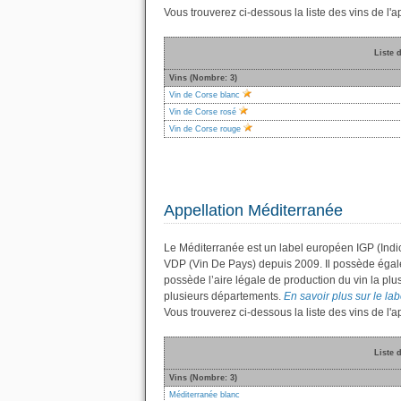
Vous trouverez ci-dessous la liste des vins de l
Liste 
Vins (Nombre: 3)
Vin de Corse blanc
Vin de Corse rosé
Vin de Corse rouge
Appellation Méditerranée
Le Méditerranée est un label européen IGP (Indi
VDP (Vin De Pays) depuis 2009. Il possède éga
possède l’aire légale de production du vin la plu
plusieurs départements.
En savoir plus sur le lab
Vous trouverez ci-dessous la liste des vins de l
Liste 
Vins (Nombre: 3)
Méditerranée blanc