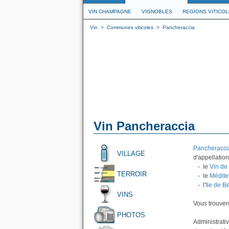
VIN CHAMPAGNE
VIGNOBLES
REGIONS VITICO
Vin
>
Communes viticoles
>
Pancheraccia
Vin Pancheraccia
Pancheracci
VILLAGE
d'appellation
- le
Vin de
TERROIR
- le
Médite
- l'
Ile de B
VINS
Vous trouvere
PHOTOS
Administrati