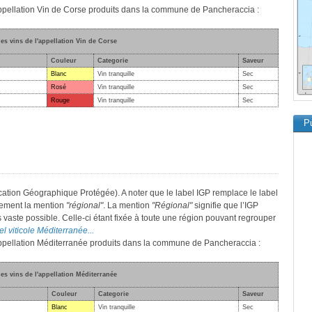
'appellation Vin de Corse produits dans la commune de Pancheraccia :
des vins de l'appellation Vin de Corse
Couleur
Categorie
Saveur
Blanc
Vin tranquille
Sec
Rosé
Vin tranquille
Sec
Rouge
Vin tranquille
Sec
Pu
cation Géographique Protégée). A noter que le label IGP remplace le label
lement la mention
"régional"
. La mention
"Régional"
signifie que l’IGP
s vaste possible. Celle-ci étant fixée à toute une région pouvant regrouper
el viticole Méditerranée...
'appellation Méditerranée produits dans la commune de Pancheraccia :
des vins de l'appellation Méditerranée
Couleur
Categorie
Saveur
Blanc
Vin tranquille
Sec