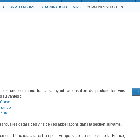
LES
APPELLATIONS
DENOMINATIONS
VINS
COMMUNES VITICOLES
a
est une commune française ayant l'autorisation de produire les vins
L
s suivantes :
 Corse
rranée
eauté
z tous les détails des vins de ces appellations dans la section suivante.
vement, Pancheraccia est un petit village situé au sud est de la France,