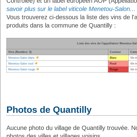
Contrôlée) et un label européen AOP (Appellati
savoir plus sur le label viticole Menetou-Salon...
Vous trouverez ci-dessous la liste des vins de l
produits dans la commune de Quantilly :
Liste des vins de l'appellation Menetou-Sa
Vins (Nombre: 3)
Couleur
Cate
Menetou-Salon blanc
Blanc
Vin t
Menetou-Salon rosé
Rosé
Vin t
Menetou-Salon rouge
Rouge
Vin t
Photos de Quantilly
Aucune photo du village de Quantilly trouvée. 
photos des villes et villages voisins.