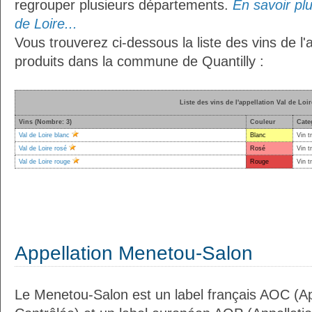
regrouper plusieurs départements.
En savoir plu
de Loire...
Vous trouverez ci-dessous la liste des vins de l'
produits dans la commune de Quantilly :
Liste des vins de l'appellation Val de Loir
Vins (Nombre: 3)
Couleur
Cate
Val de Loire blanc
Blanc
Vin t
Val de Loire rosé
Rosé
Vin t
Val de Loire rouge
Rouge
Vin t
Appellation Menetou-Salon
Le Menetou-Salon est un label français AOC (App