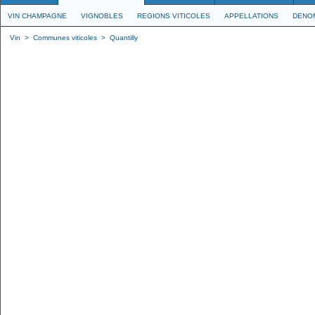
VIN CHAMPAGNE
VIGNOBLES
REGIONS VITICOLES
APPELLATIONS
DENO
Vin
>
Communes viticoles
>
Quantilly