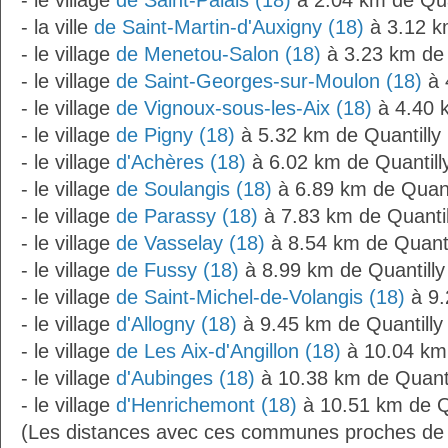
- le village
de Saint-Palais (18)
à 2.04 km de Qua
- la ville
de Saint-Martin-d'Auxigny (18)
à 3.12 k
- le village
de Menetou-Salon (18)
à 3.23 km de 
- le village
de Saint-Georges-sur-Moulon (18)
à 
- le village
de Vignoux-sous-les-Aix (18)
à 4.40 k
- le village
de Pigny (18)
à 5.32 km de Quantilly
- le village
d'Achères (18)
à 6.02 km de Quantill
- le village
de Soulangis (18)
à 6.89 km de Quant
- le village
de Parassy (18)
à 7.83 km de Quantil
- le village
de Vasselay (18)
à 8.54 km de Quanti
- le village
de Fussy (18)
à 8.99 km de Quantilly
- le village
de Saint-Michel-de-Volangis (18)
à 9.
- le village
d'Allogny (18)
à 9.45 km de Quantilly
- le village
de Les Aix-d'Angillon (18)
à 10.04 km 
- le village
d'Aubinges (18)
à 10.38 km de Quanti
- le village
d'Henrichemont (18)
à 10.51 km de Qu
(Les distances avec ces communes proches de Q