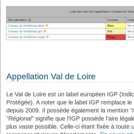
Liste des vins de l'appellation Coteaux du Ve
Vins (Nombre: 3)
Couleur
Cate
Coteaux du Vendômois blanc
Blanc
Vin t
Coteaux du Vendômois gris
Gris
Vin t
Coteaux du Vendômois rouge
Rouge
Vin t
Appellation Val de Loire
Le Val de Loire est un label européen IGP (Ind
Protégée). A noter que le label IGP remplace le
depuis 2009. Il possède également la mention
"
"Régional"
signifie que l’IGP possède l’aire légal
plus vaste possible. Celle-ci étant fixée à toute