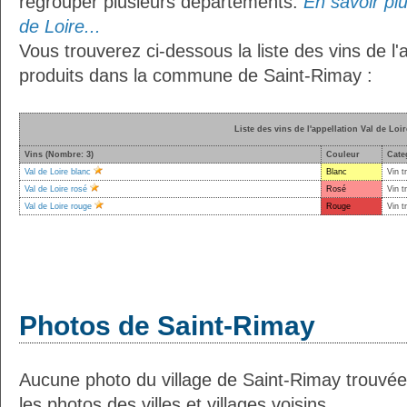
regrouper plusieurs départements.
En savoir plu
de Loire...
Vous trouverez ci-dessous la liste des vins de l'
produits dans la commune de Saint-Rimay :
Liste des vins de l'appellation Val de Loir
Vins (Nombre: 3)
Couleur
Cate
Val de Loire blanc
Blanc
Vin t
Val de Loire rosé
Rosé
Vin t
Val de Loire rouge
Rouge
Vin t
Photos de Saint-Rimay
Aucune photo du village de Saint-Rimay trouvé
les photos des villes et villages voisins.