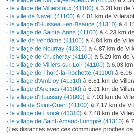
-
le village de Marcilly-en-Beauce (41100)
à 2.34
-
le village de Villiersfaux (41100)
à 3.28 km de V
-
la ville de Naveil (41100)
à 4.01 km de Villerab
-
le village d'Huisseau-en-Beauce (41310)
à 4.15
-
le village de Sainte-Anne (41100)
à 4.23 km de 
-
la ville de Vendôme (41100)
à 4.84 km de Ville
-
le village de Nourray (41310)
à 4.87 km de Vill
-
le village de Crucheray (41100)
à 5.29 km de Vi
-
le village de Villiers-sur-Loir (41100)
à 6.03 km 
-
le village de Thoré-la-Rochette (41100)
à 6.06 
-
le village d'Ambloy (41310)
à 6.81 km de Viller
-
le village d'Areines (41100)
à 6.91 km de Viller
-
le village d'Houssay (41800)
à 7.03 km de Ville
-
la ville de Saint-Ouen (41100)
à 7.17 km de Vil
-
le village de Lancé (41310)
à 7.48 km de Viller
-
le village de Saint-Amand-Longpré (41310)
à 7
(Les distances avec ces communes proches de V