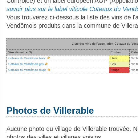
Contrôlée) et un label européen AOP (Appellati
savoir plus sur le label viticole Coteaux du Vend
Vous trouverez ci-dessous la liste des vins de l
Vendômois produits dans la commune de Villera
Liste des vins de l'appellation Coteaux du Ve
Vins (Nombre: 3)
Couleur
Cate
Coteaux du Vendômois blanc
Blanc
Vin t
Coteaux du Vendômois gris
Gris
Vin t
Coteaux du Vendômois rouge
Rouge
Vin t
Photos de Villerable
Aucune photo du village de Villerable trouvée. 
photos des villes et villages voisins.