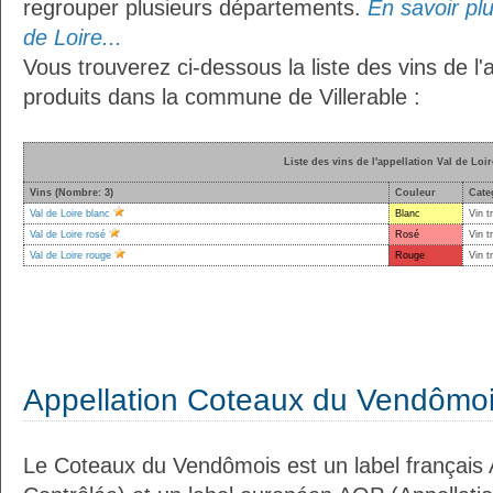
regrouper plusieurs départements.
En savoir plu
de Loire...
Vous trouverez ci-dessous la liste des vins de l'
produits dans la commune de Villerable :
Liste des vins de l'appellation Val de Loir
Vins (Nombre: 3)
Couleur
Cate
Val de Loire blanc
Blanc
Vin t
Val de Loire rosé
Rosé
Vin t
Val de Loire rouge
Rouge
Vin t
Appellation Coteaux du Vendômo
Le Coteaux du Vendômois est un label français 