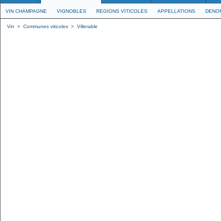
VIN CHAMPAGNE
VIGNOBLES
REGIONS VITICOLES
APPELLATIONS
DENO
Vin
>
Communes viticoles
>
Villerable