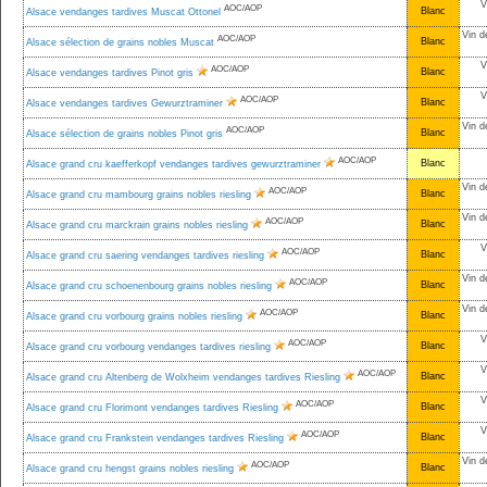
V
AOC/AOP
Blanc
Alsace vendanges tardives Muscat Ottonel
Vin d
AOC/AOP
Blanc
Alsace sélection de grains nobles Muscat
V
AOC/AOP
Blanc
Alsace vendanges tardives Pinot gris
V
AOC/AOP
Blanc
Alsace vendanges tardives Gewurztraminer
Vin d
AOC/AOP
Blanc
Alsace sélection de grains nobles Pinot gris
AOC/AOP
Blanc
Alsace grand cru kaefferkopf vendanges tardives gewurztraminer
Vin d
AOC/AOP
Blanc
Alsace grand cru mambourg grains nobles riesling
Vin d
AOC/AOP
Blanc
Alsace grand cru marckrain grains nobles riesling
V
AOC/AOP
Blanc
Alsace grand cru saering vendanges tardives riesling
Vin d
AOC/AOP
Blanc
Alsace grand cru schoenenbourg grains nobles riesling
Vin d
AOC/AOP
Blanc
Alsace grand cru vorbourg grains nobles riesling
V
AOC/AOP
Blanc
Alsace grand cru vorbourg vendanges tardives riesling
V
AOC/AOP
Blanc
Alsace grand cru Altenberg de Wolxheim vendanges tardives Riesling
V
AOC/AOP
Blanc
Alsace grand cru Florimont vendanges tardives Riesling
V
AOC/AOP
Blanc
Alsace grand cru Frankstein vendanges tardives Riesling
Vin d
AOC/AOP
Blanc
Alsace grand cru hengst grains nobles riesling