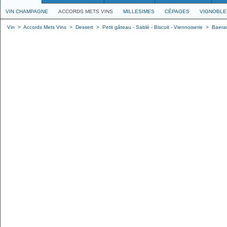
VIN CHAMPAGNE
ACCORDS METS VINS
MILLESIMES
CÉPAGES
VIGNOBLE
Vin
>
Accords Mets Vins
>
Dessert
>
Petit gâteau - Sablé - Biscuit - Viennoiserie
>
Baera