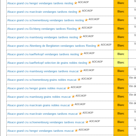
V
AOC/AOP
Blanc
Alsace grand cru hengst vendanges tardives riesling
V
AOC/AOP
Blanc
Alsace grand cru marckrain vendanges tardives riesling
V
AOC/AOP
Blanc
Alsace grand cru schoenenbourg vendanges tardives riesling
V
AOC/AOP
Blanc
Alsace grand cru Eichberg vendanges tardives Riesling
V
AOC/AOP
Blanc
Alsace grand cru mambourg vendanges tardives riesling
V
AOC/AOP
Blanc
Alsace grand cru Altenberg de Bergbieten vendanges tardives Riesling
AOC/AOP
Blanc
Alsace grand cru kaefferkopf vendanges tardives riesling
AOC/AOP
Blanc
Alsace grand cru kaefferkopf selection de grains nobles riesling
V
AOC/AOP
Blanc
Alsace grand cru mambourg vendanges tardives muscat
Vin d
AOC/AOP
Blanc
Alsace grand cru schoenenbourg grains nobles muscat
Vin d
AOC/AOP
Blanc
Alsace grand cru hengst grains nobles muscat
Vin d
AOC/AOP
Blanc
Alsace grand cru mambourg grains nobles muscat
Vin d
AOC/AOP
Blanc
Alsace grand cru marckrain grains nobles muscat
V
AOC/AOP
Blanc
Alsace grand cru marckrain vendanges tardives muscat
V
AOC/AOP
Blanc
Alsace grand cru schoenenbourg vendanges tardives muscat
V
AOC/AOP
Blanc
Alsace grand cru hengst vendanges tardives muscat