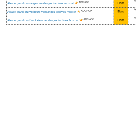
V
AOC/AOP
Blanc
Alsace grand cru rangen vendanges tardives muscat
V
AOC/AOP
Blanc
Alsace grand cru vorbourg vendanges tardives muscat
V
AOC/AOP
Blanc
Alsace grand cru Frankstein vendanges tardives Muscat