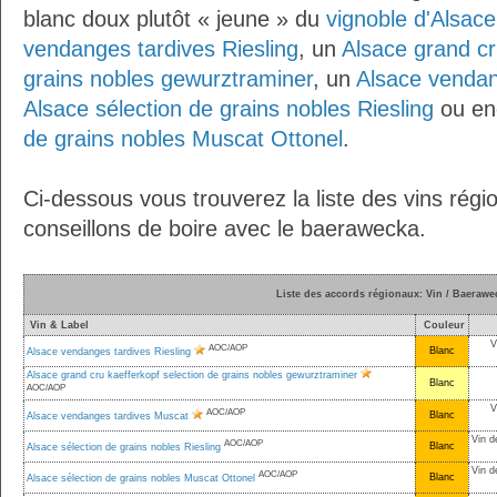
blanc doux plutôt « jeune » du
vignoble d'Alsace
vendanges tardives Riesling
, un
Alsace grand cr
grains nobles gewurztraminer
, un
Alsace vendan
Alsace sélection de grains nobles Riesling
ou en
de grains nobles Muscat Ottonel
.
Ci-dessous vous trouverez la liste des vins rég
conseillons de boire avec le baerawecka.
Liste des accords régionaux: Vin / Baerawe
Vin & Label
Couleur
V
AOC/AOP
Blanc
Alsace vendanges tardives Riesling
Alsace grand cru kaefferkopf selection de grains nobles gewurztraminer
Blanc
AOC/AOP
V
AOC/AOP
Blanc
Alsace vendanges tardives Muscat
Vin d
AOC/AOP
Blanc
Alsace sélection de grains nobles Riesling
Vin d
AOC/AOP
Blanc
Alsace sélection de grains nobles Muscat Ottonel