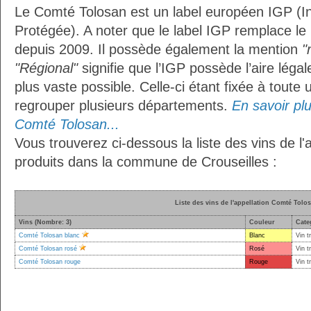
Le Comté Tolosan est un label européen IGP (I
Protégée). A noter que le label IGP remplace le
depuis 2009. Il possède également la mention
"
"Régional"
signifie que l’IGP possède l’aire légal
plus vaste possible. Celle-ci étant fixée à toute
regrouper plusieurs départements.
En savoir plus
Comté Tolosan...
Vous trouverez ci-dessous la liste des vins de l
produits dans la commune de Crouseilles :
Liste des vins de l'appellation Comté Tolo
Vins (Nombre: 3)
Couleur
Cate
Comté Tolosan blanc
Blanc
Vin t
Comté Tolosan rosé
Rosé
Vin t
Comté Tolosan rouge
Rouge
Vin t