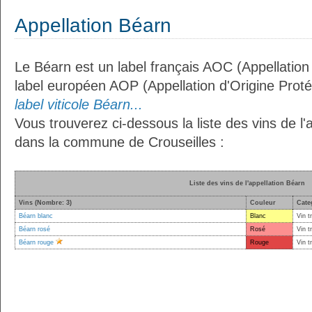
Appellation Béarn
Le Béarn est un label français AOC (Appellation 
label européen AOP (Appellation d'Origine Prot
label viticole Béarn...
Vous trouverez ci-dessous la liste des vins de l'
dans la commune de Crouseilles :
Liste des vins de l'appellation Béarn
Vins (Nombre: 3)
Couleur
Cate
Béarn blanc
Blanc
Vin t
Béarn rosé
Rosé
Vin t
Béarn rouge
Rouge
Vin t