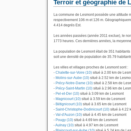
Terroir et géographie de
La commune de Lesmont possède une altitude mo
respectivement 106 m et 126 m. Géographiquemen
4.414 degrés Est.
Les années passées (année 2011 exclue), le nom
1773 heures. Ces dernières années, la moyenne 
La population de Lesmont était de 351 habitants
soit une densité de population de 35.79 habitant
Les villes et villages proches de Lesmont sont :
-
Chalette-sur-Voire (10)
situé à 2.00 km de Les
-
Molins-sur-Aube (10)
situé à 2.52 km de Lesmo
-
Précy-Notre-Dame (10)
situé à 2.58 km de Les
-
Précy-Saint-Martin (10)
situé à 2.96 km de Les
-
Pel-et-Der (10)
situé à 3.09 km de Lesmont
-
Magnicourt (10)
situé à 3.59 km de Lesmont
-
Bétignicourt (10)
situé à 3.65 km de Lesmont
-
Saint-Christophe-Dodinicourt (10)
situé à 4.22
-
Val-d'Auzon (10)
situé à 4.45 km de Lesmont
-
Pougy (10)
situé à 4.69 km de Lesmont
-
Aulnay (10)
situé à 4.97 km de Lesmont
-
Blaincourt-sur-Aube (10)
situé à 5.24 km de Le