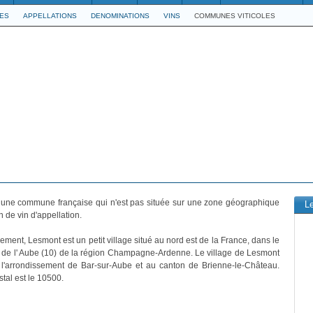
LES
APPELLATIONS
DENOMINATIONS
VINS
COMMUNES VITICOLES
 une commune française qui n'est pas située sur une zone géographique
L
 de vin d'appellation.
ement, Lesmont est un petit village situé au nord est de la France, dans le
de l' Aube (10) de la région Champagne-Ardenne. Le village de Lesmont
 l'arrondissement de Bar-sur-Aube et au canton de Brienne-le-Château.
tal est le 10500.