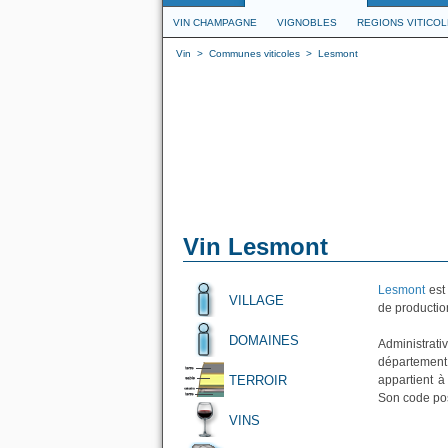
VIN CHAMPAGNE
VIGNOBLES
REGIONS VITICO
Vin
>
Communes viticoles
>
Lesmont
Vin Lesmont
Lesmont
est
VILLAGE
de production
DOMAINES
Administrativ
département 
TERROIR
appartient à
Son code pos
VINS