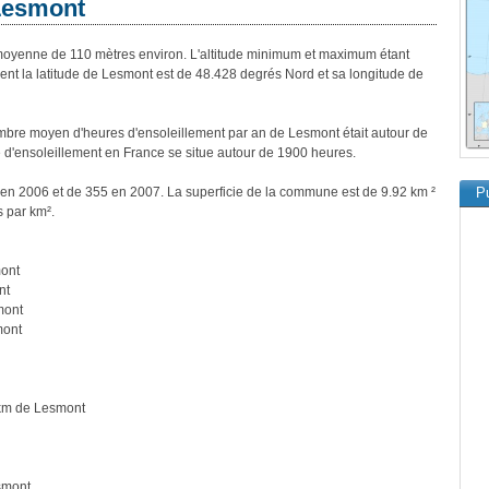
 Lesmont
yenne de 110 mètres environ. L'altitude minimum et maximum étant
t la latitude de Lesmont est de 48.428 degrés Nord et sa longitude de
bre moyen d'heures d'ensoleillement par an de Lesmont était autour de
d'ensoleillement en France se situe autour de 1900 heures.
 en 2006 et de 355 en 2007. La superficie de la commune est de 9.92 km ²
Pu
s par km².
mont
nt
mont
mont
 km de Lesmont
smont