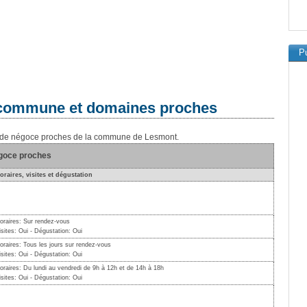
Pu
a commune et domaines proches
ns de négoce proches de la commune de Lesmont.
égoce proches
oraires, visites et dégustation
oraires: Sur rendez-vous
isites: Oui - Dégustation: Oui
oraires: Tous les jours sur rendez-vous
isites: Oui - Dégustation: Oui
oraires: Du lundi au vendredi de 9h à 12h et de 14h à 18h
isites: Oui - Dégustation: Oui