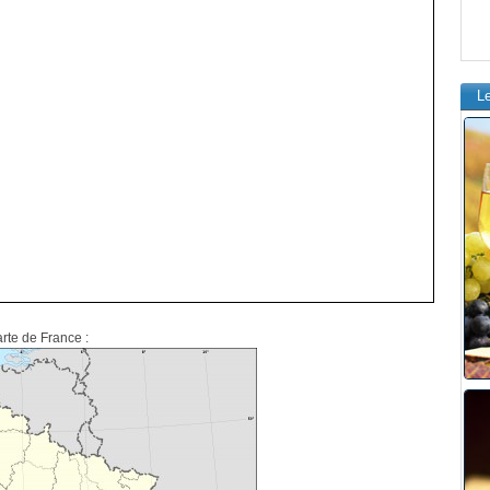
L
arte de France :