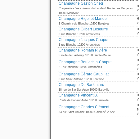
Champagne Gaston Cheq
H
Coopérative 'les coteaux du Landion' Route des Bergères
V
10200 Meurville
Champagne Rigollot-Mandelli
H
V
1 Chemin voie Blanche 10200 Bergères
Champagne Gilbert Leseurre
H
V
3 rue Blanche 10200 Arrentières
Champagne Jacques Chaput
1 rue Blanche 10200 Arrentières
Champagne Romain Rivière
H
V
5 route de Barberey 10150 Sainte-Maure
H
Champagne Boulachin-Chaput
a
21 rue Michelot 10200 Arrentières
V
Champagne Gérard Gaupillat
H
V
8 rue Saint Antoine 10200 Fontaine
Champagne De Barfontarc
18 rue de Bar-Sur-Aube 10200 Baroville
Champagne Vincent B.
H
V
Route de Bar-sur-Aube 10200 Baroville
H
Champagne Charles Clément
1
33 rue Saint Antoine 10200 Colombé-le-Sec
V