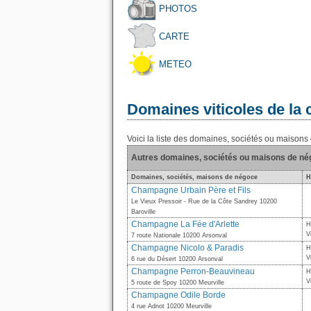
PHOTOS
CARTE
METEO
Domaines viticoles de l
Voici la liste des domaines, sociétés ou maiso
Autres domaines, sociétés ou maisons de n
Domaines, sociétés, maisons de négoce
H
Champagne Urbain Père et Fils
Le Vieux Pressoir - Rue de la Côte Sandrey 10200
Baroville
Champagne La Fée d'Arlette
H
V
7 route Nationale 10200 Arsonval
Champagne Nicolo & Paradis
H
V
6 rue du Désert 10200 Arsonval
Champagne Perron-Beauvineau
H
V
5 route de Spoy 10200 Meurville
Champagne Odile Borde
4 rue Adnot 10200 Meurville