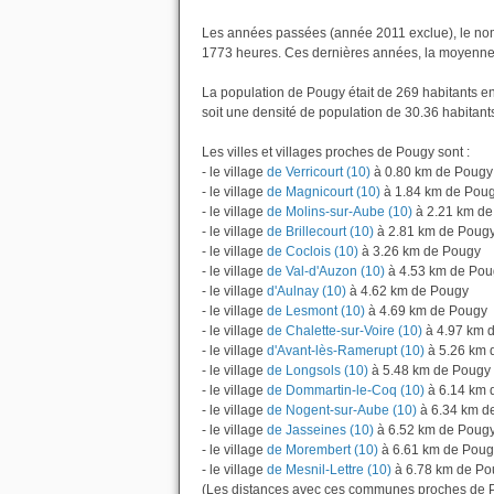
Les années passées (année 2011 exclue), le nom
1773 heures. Ces dernières années, la moyenne 
La population de Pougy était de 269 habitants e
soit une densité de population de 30.36 habitant
Les villes et villages proches de Pougy sont :
- le village
de Verricourt (10)
à 0.80 km de Pougy
- le village
de Magnicourt (10)
à 1.84 km de Pou
- le village
de Molins-sur-Aube (10)
à 2.21 km de
- le village
de Brillecourt (10)
à 2.81 km de Poug
- le village
de Coclois (10)
à 3.26 km de Pougy
- le village
de Val-d'Auzon (10)
à 4.53 km de Pou
- le village
d'Aulnay (10)
à 4.62 km de Pougy
- le village
de Lesmont (10)
à 4.69 km de Pougy
- le village
de Chalette-sur-Voire (10)
à 4.97 km 
- le village
d'Avant-lès-Ramerupt (10)
à 5.26 km 
- le village
de Longsols (10)
à 5.48 km de Pougy
- le village
de Dommartin-le-Coq (10)
à 6.14 km 
- le village
de Nogent-sur-Aube (10)
à 6.34 km d
- le village
de Jasseines (10)
à 6.52 km de Poug
- le village
de Morembert (10)
à 6.61 km de Poug
- le village
de Mesnil-Lettre (10)
à 6.78 km de Po
(Les distances avec ces communes proches de P