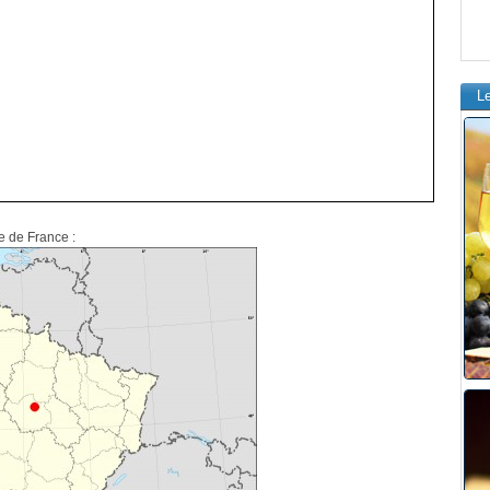
L
te de France :