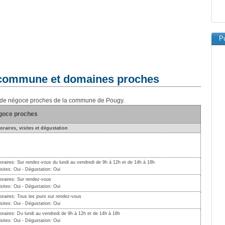
Pu
a commune et domaines proches
ns de négoce proches de la commune de Pougy.
égoce proches
oraires, visites et dégustation
oraires: Sur rendez-vous du lundi au vendredi de 9h à 12h et de 14h à 18h
isites: Oui - Dégustation: Oui
oraires: Sur rendez-vous
isites: Oui - Dégustation: Oui
oraires: Tous les jours sur rendez-vous
isites: Oui - Dégustation: Oui
oraires: Du lundi au vendredi de 9h à 12h et de 14h à 18h
isites: Oui - Dégustation: Oui