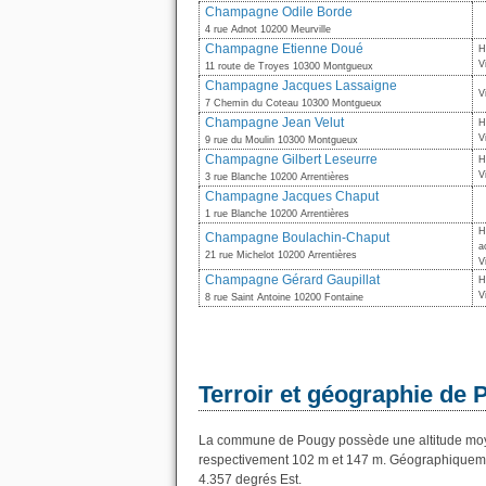
Champagne Odile Borde
4 rue Adnot 10200 Meurville
Champagne Etienne Doué
H
V
11 route de Troyes 10300 Montgueux
Champagne Jacques Lassaigne
V
7 Chemin du Coteau 10300 Montgueux
Champagne Jean Velut
H
V
9 rue du Moulin 10300 Montgueux
Champagne Gilbert Leseurre
H
V
3 rue Blanche 10200 Arrentières
Champagne Jacques Chaput
1 rue Blanche 10200 Arrentières
H
Champagne Boulachin-Chaput
a
21 rue Michelot 10200 Arrentières
V
Champagne Gérard Gaupillat
H
V
8 rue Saint Antoine 10200 Fontaine
Terroir et géographie de
La commune de Pougy possède une altitude moye
respectivement 102 m et 147 m. Géographiquemen
4.357 degrés Est.