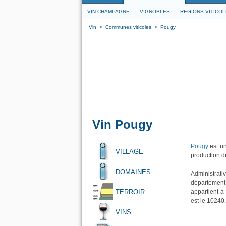
VIN CHAMPAGNE
VIGNOBLES
REGIONS VITICO
Vin
>
Communes viticoles
>
Pougy
Vin Pougy
Pougy
est un
VILLAGE
production de
DOMAINES
Administrati
département
TERROIR
appartient à
est le 10240.
VINS