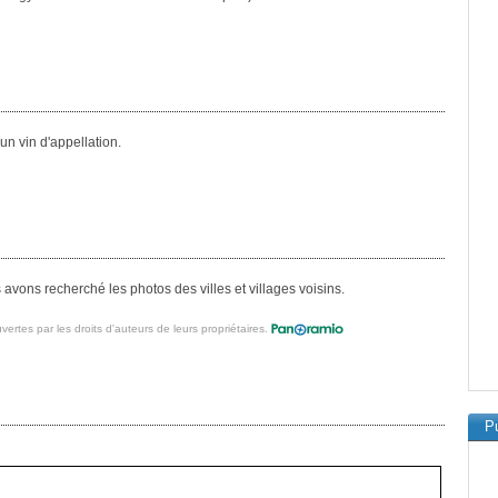
n vin d'appellation.
vons recherché les photos des villes et villages voisins.
vertes par les droits d'auteurs de leurs propriétaires.
Pu