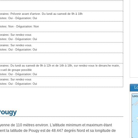
oraires: Prévenir avant d'arriver. Du lundi au samedi de 9h à 18h
isites: Oui - Dégustation: Oui
isites: Non - Dégustation: Non
oraires: Sur rendez-vous
isites: Oui - Dégustation: Oui
oraires: Sur rendez-vous.
isites: Oui - Dégustation: Oui
oraires: Du lundi au samedi de 9h à 12h et de 14h à 18h, sur rendez-vous le dimanche matin,
ccueil de groupe possible
isites: Oui - Dégustation: Oui
oraires: Sur rendez-vous
isites: Oui - Dégustation: Oui
L
 Pougy
nne de 110 mètres environ. L'altitude minimum et maximum étant
t la latitude de Pougy est de 48.447 degrés Nord et sa longitude de