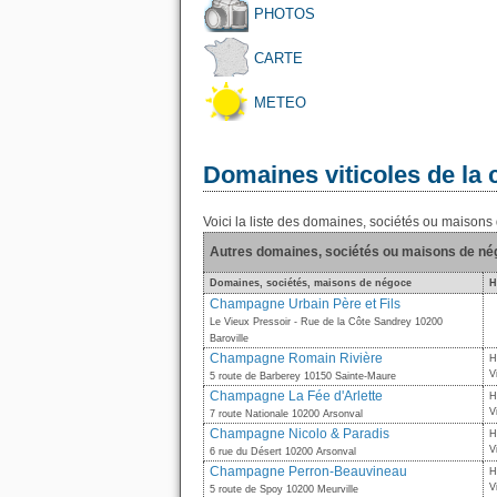
PHOTOS
CARTE
METEO
Domaines viticoles de l
Voici la liste des domaines, sociétés ou maiso
Autres domaines, sociétés ou maisons de n
Domaines, sociétés, maisons de négoce
H
Champagne Urbain Père et Fils
Le Vieux Pressoir - Rue de la Côte Sandrey 10200
Baroville
Champagne Romain Rivière
H
V
5 route de Barberey 10150 Sainte-Maure
Champagne La Fée d'Arlette
H
V
7 route Nationale 10200 Arsonval
Champagne Nicolo & Paradis
H
V
6 rue du Désert 10200 Arsonval
Champagne Perron-Beauvineau
H
V
5 route de Spoy 10200 Meurville