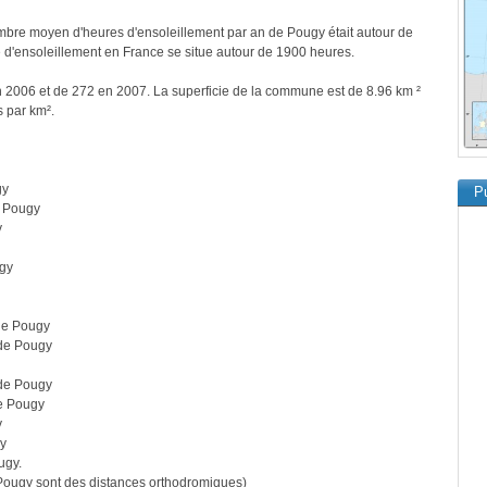
bre moyen d'heures d'ensoleillement par an de Pougy était autour de
d'ensoleillement en France se situe autour de 1900 heures.
n 2006 et de 272 en 2007. La superficie de la commune est de 8.96 km ²
s par km².
gy
Pu
 Pougy
y
gy
de Pougy
de Pougy
de Pougy
e Pougy
y
y
ugy.
ougy sont des distances orthodromiques)