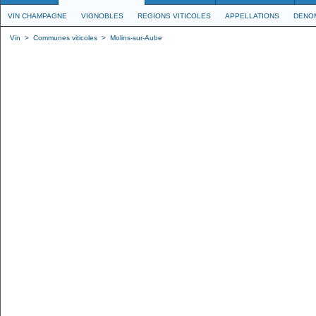
VIN CHAMPAGNE
VIGNOBLES
REGIONS VITICOLES
APPELLATIONS
DENO
Vin
>
Communes viticoles
>
Molins-sur-Aube