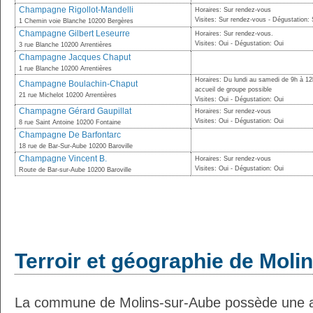
Champagne Rigollot-Mandelli
Horaires: Sur rendez-vous
Visites: Sur rendez-vous - Dégustation:
1 Chemin voie Blanche 10200 Bergères
Champagne Gilbert Leseurre
Horaires: Sur rendez-vous.
Visites: Oui - Dégustation: Oui
3 rue Blanche 10200 Arrentières
Champagne Jacques Chaput
1 rue Blanche 10200 Arrentières
Horaires: Du lundi au samedi de 9h à 12
Champagne Boulachin-Chaput
accueil de groupe possible
21 rue Michelot 10200 Arrentières
Visites: Oui - Dégustation: Oui
Champagne Gérard Gaupillat
Horaires: Sur rendez-vous
Visites: Oui - Dégustation: Oui
8 rue Saint Antoine 10200 Fontaine
Champagne De Barfontarc
18 rue de Bar-Sur-Aube 10200 Baroville
Champagne Vincent B.
Horaires: Sur rendez-vous
Visites: Oui - Dégustation: Oui
Route de Bar-sur-Aube 10200 Baroville
Terroir et géographie de Moli
La commune de Molins-sur-Aube possède une a