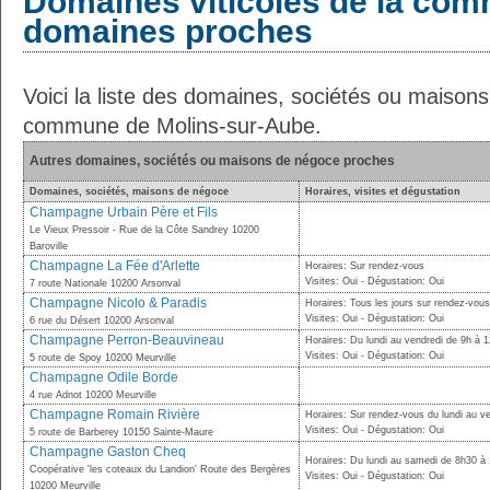
Domaines viticoles de la com
domaines proches
Voici la liste des domaines, sociétés ou maison
commune de Molins-sur-Aube.
Autres domaines, sociétés ou maisons de négoce proches
Domaines, sociétés, maisons de négoce
Horaires, visites et dégustation
Champagne Urbain Père et Fils
Le Vieux Pressoir - Rue de la Côte Sandrey 10200
Baroville
Champagne La Fée d'Arlette
Horaires: Sur rendez-vous
Visites: Oui - Dégustation: Oui
7 route Nationale 10200 Arsonval
Champagne Nicolo & Paradis
Horaires: Tous les jours sur rendez-vous
Visites: Oui - Dégustation: Oui
6 rue du Désert 10200 Arsonval
Champagne Perron-Beauvineau
Horaires: Du lundi au vendredi de 9h à 
Visites: Oui - Dégustation: Oui
5 route de Spoy 10200 Meurville
Champagne Odile Borde
4 rue Adnot 10200 Meurville
Champagne Romain Rivière
Horaires: Sur rendez-vous du lundi au v
Visites: Oui - Dégustation: Oui
5 route de Barberey 10150 Sainte-Maure
Champagne Gaston Cheq
Horaires: Du lundi au samedi de 8h30 à
Coopérative 'les coteaux du Landion' Route des Bergères
Visites: Oui - Dégustation: Oui
10200 Meurville