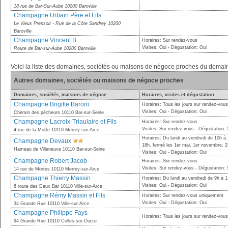
18 rue de Bar-Sur-Aube 10200 Baroville
Champagne Urbain Père et Fils
Le Vieux Pressoir - Rue de la Côte Sandrey 10200
Baroville
Champagne Vincent B.
Horaires: Sur rendez-vous
Visites: Oui - Dégustation: Oui
Route de Bar-sur-Aube 10200 Baroville
Voici la liste des domaines, sociétés ou maisons de négoce proches du doma
Autres domaines, sociétés ou maisons de négoce proches
Domaines, sociétés, maisons de négoce
Horaires, visites et dégustation
Champagne Brigitte Baroni
Horaires: Tous les jours sur rendez-vous
Visites: Oui - Dégustation: Oui
Chemin des pêcheurs 10110 Bar-sur-Seine
Champagne Lacroix-Triaulaire et Fils
Horaires: Sur rendez-vous
Visites: Sur rendez-vous - Dégustation:
4 rue de la Motte 10110 Merrey-sur-Arce
Horaires: Du lundi au vendredi de 10h à
Champagne Devaux
18h, fermé les 1er mai, 1er novembre, 2
Hameau de Villeneuve 10110 Bar-sur-Seine
Visites: Oui - Dégustation: Oui
Champagne Robert Jacob
Horaires: Sur rendez-vous
Visites: Sur rendez-vous - Dégustation:
14 rue de Morres 10110 Merrey-sur-Arce
Champagne Thierry Massin
Horaires: Du lundi au vendredi de 9h à 
Visites: Oui - Dégustation: Oui
6 route des Deux Bar 10110 Ville-sur-Arce
Champagne Rémy Massin et Fils
Horaires: Sur rendez-vous uniquement
Visites: Oui - Dégustation: Oui
34 Grande Rue 10110 Ville-sur-Arce
Champagne Philippe Fays
Horaires: Tous les jours sur rendez-vou
94 Grande Rue 10110 Celles-sur-Ource