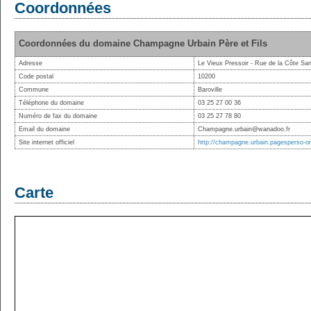
Coordonnées
Coordonnées du domaine Champagne Urbain Père et Fils
Adresse
Le Vieux Pressoir - Rue de la Côte Sa
Code postal
10200
Commune
Baroville
Téléphone du domaine
03 25 27 00 36
Numéro de fax du domaine
03 25 27 78 80
Email du domaine
Champagne.urbain@wanadoo.fr
Site internet officiel
http://champagne.urbain.pagesperso-or
Carte