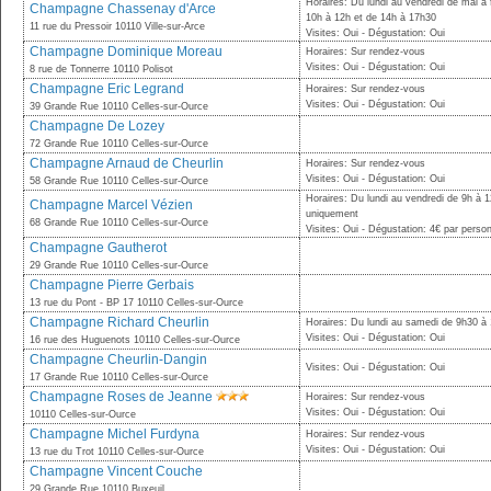
Horaires: Du lundi au vendredi de mai à 
Champagne Chassenay d'Arce
10h à 12h et de 14h à 17h30
11 rue du Pressoir 10110 Ville-sur-Arce
Visites: Oui - Dégustation: Oui
Champagne Dominique Moreau
Horaires: Sur rendez-vous
Visites: Oui - Dégustation: Oui
8 rue de Tonnerre 10110 Polisot
Champagne Eric Legrand
Horaires: Sur rendez-vous
Visites: Oui - Dégustation: Oui
39 Grande Rue 10110 Celles-sur-Ource
Champagne De Lozey
72 Grande Rue 10110 Celles-sur-Ource
Champagne Arnaud de Cheurlin
Horaires: Sur rendez-vous
Visites: Oui - Dégustation: Oui
58 Grande Rue 10110 Celles-sur-Ource
Horaires: Du lundi au vendredi de 9h à 
Champagne Marcel Vézien
uniquement
68 Grande Rue 10110 Celles-sur-Ource
Visites: Oui - Dégustation: 4€ par perso
Champagne Gautherot
29 Grande Rue 10110 Celles-sur-Ource
Champagne Pierre Gerbais
13 rue du Pont - BP 17 10110 Celles-sur-Ource
Champagne Richard Cheurlin
Horaires: Du lundi au samedi de 9h30 à
Visites: Oui - Dégustation: Oui
16 rue des Huguenots 10110 Celles-sur-Ource
Champagne Cheurlin-Dangin
Visites: Oui - Dégustation: Oui
17 Grande Rue 10110 Celles-sur-Ource
Champagne Roses de Jeanne
Horaires: Sur rendez-vous
Visites: Oui - Dégustation: Oui
10110 Celles-sur-Ource
Champagne Michel Furdyna
Horaires: Sur rendez-vous
Visites: Oui - Dégustation: Oui
13 rue du Trot 10110 Celles-sur-Ource
Champagne Vincent Couche
29 Grande Rue 10110 Buxeuil