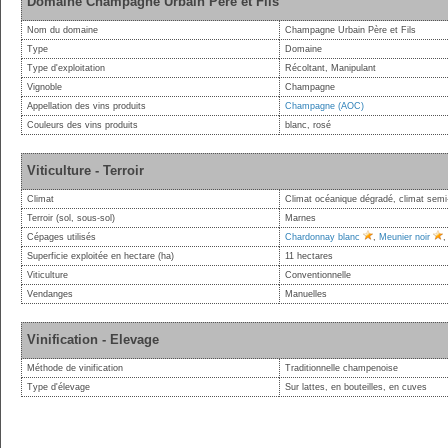
Domaine Champagne Urbain Père et Fils
Nom du domaine
Champagne Urbain Père et Fils
Type
Domaine
Type d'exploitation
Récoltant, Manipulant
Vignoble
Champagne
Appellation des vins produits
Champagne (AOC)
Couleurs des vins produits
blanc, rosé
Viticulture - Terroir
Climat
Climat océanique dégradé, climat semi-
Terroir (sol, sous-sol)
Marnes
Cépages utilisés
Chardonnay blanc
,
Meunier noir
Superficie exploitée en hectare (ha)
11 hectares
Viticulture
Conventionnelle
Vendanges
Manuelles
Vinification - Elevage
Méthode de vinification
Traditionnelle champenoise
Type d'élevage
Sur lattes, en bouteilles, en cuves