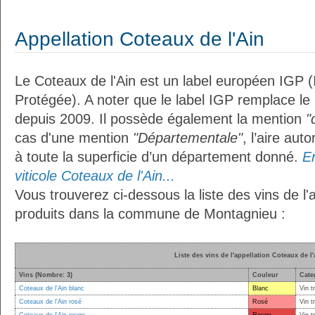
Appellation Coteaux de l'Ain
Le Coteaux de l'Ain est un label européen IGP 
Protégée). A noter que le label IGP remplace le
depuis 2009. Il possède également la mention
"
cas d'une mention
"Départementale"
, l’aire aut
à toute la superficie d’un département donné.
En
viticole Coteaux de l'Ain...
Vous trouverez ci-dessous la liste des vins de l'
produits dans la commune de Montagnieu :
Liste des vins de l'appellation Coteaux de l
Vins (Nombre: 3)
Couleur
Cate
Coteaux de l'Ain blanc
Blanc
Vin t
Coteaux de l'Ain rosé
Rosé
Vin t