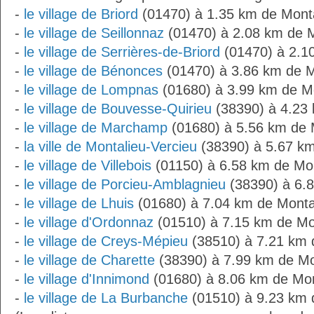
-
le village de Briord
(01470) à 1.35 km de Mont
-
le village de Seillonnaz
(01470) à 2.08 km de 
-
le village de Serrières-de-Briord
(01470) à 2.1
-
le village de Bénonces
(01470) à 3.86 km de 
-
le village de Lompnas
(01680) à 3.99 km de M
-
le village de Bouvesse-Quirieu
(38390) à 4.23
-
le village de Marchamp
(01680) à 5.56 km de 
-
la ville de Montalieu-Vercieu
(38390) à 5.67 k
-
le village de Villebois
(01150) à 6.58 km de Mo
-
le village de Porcieu-Amblagnieu
(38390) à 6.
-
le village de Lhuis
(01680) à 7.04 km de Mont
-
le village d'Ordonnaz
(01510) à 7.15 km de Mo
-
le village de Creys-Mépieu
(38510) à 7.21 km 
-
le village de Charette
(38390) à 7.99 km de M
-
le village d'Innimond
(01680) à 8.06 km de Mo
-
le village de La Burbanche
(01510) à 9.23 km 