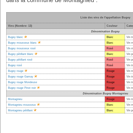
dans la commune de Montagnieu :
Liste des vins de l'appellation Bugey
Vins (Nombre: 13)
Couleur
Cate
Dénomination Bugey
Bugey blanc
Blanc
Vin t
Bugey mousseux blanc
Blanc
Vin 
Bugey mousseux rosé
Rosé
Vin 
Bugey pétillant blanc
Blanc
Vin p
Bugey pétillant rosé
Rosé
Vin p
Bugey rosé
Rosé
Vin t
Bugey rouge
Rouge
Vin t
Bugey rouge Gamay
Rouge
Vin t
Bugey rouge Mondeuse
Rouge
Vin t
Bugey rouge Pinot noir
Rouge
Vin t
Dénomination Bugey Montagnieu
Montagnieu
Rouge
Vin t
Montagnieu mousseux
Blanc
Vin 
Montagnieu pétillant
Blanc
Vin p