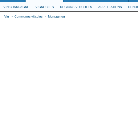
VIN CHAMPAGNE
VIGNOBLES
REGIONS VITICOLES
APPELLATIONS
DENO
Vin
>
Communes viticoles
>
Montagnieu