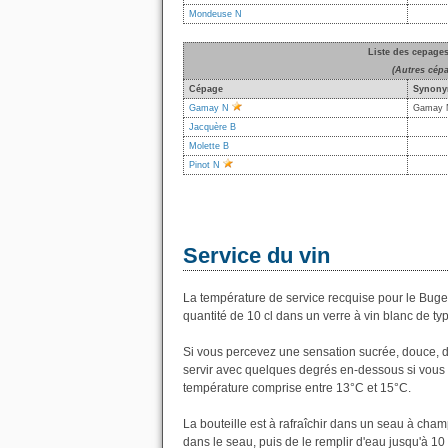
Mondeuse N
Liste des cepage
(Autres cép
Cépage
Synony
Gamay N
Gamay N
Jacquère B
Molette B
Pinot N
Service du vin
La température de service recquise pour le Buge
quantité de 10 cl dans un verre à vin blanc de 
Si vous percevez une sensation sucrée, douce, dan
servir avec quelques degrés en-dessous si vous l
température comprise entre 13°C et 15°C.
La bouteille est à rafraîchir dans un seau à cha
dans le seau, puis de le remplir d'eau jusqu'à 10 