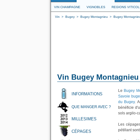
VIN CHAMPAGNE
VIGNOBLES
REGIONS VITICO
Vin
>
Bugey
>
Bugey Montagnieu
>
Bugey Montagnieu 
Vin Bugey Montagnieu p
Le
Bugey Mo
INFORMATIONS
Savoie buge
du Bugey
. 
QUE MANGER AVEC ?
bénéficie d'
sols argilo-
MILLESIMES
Les cépages
pétillant sont
CÉPAGES