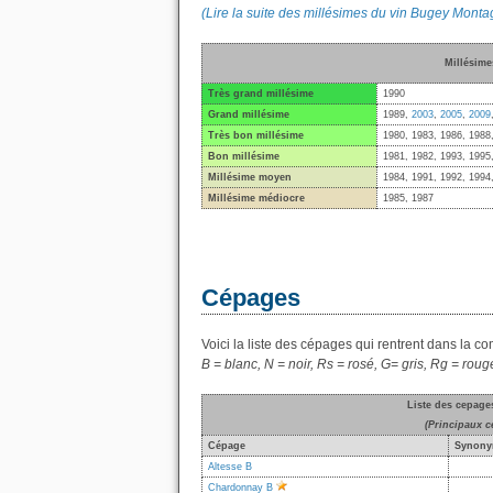
(Lire la suite des millésimes du vin Bugey Montag
Millésime
Très grand millésime
1990
Grand millésime
1989,
2003
,
2005
,
2009
Très bon millésime
1980, 1983, 1986, 1988
Bon millésime
1981, 1982, 1993, 1995
Millésime moyen
1984, 1991, 1992, 1994
Millésime médiocre
1985, 1987
Cépages
Voici la liste des cépages qui rentrent dans la c
B = blanc, N = noir, Rs = rosé, G= gris, Rg = roug
Liste des cepage
(Principaux c
Cépage
Synony
Altesse B
Chardonnay B