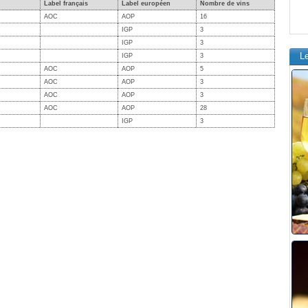
Label français
Label européen
Nombre de vins
AOC
AOP
16
IGP
3
IGP
3
L
IGP
3
AOC
AOP
5
AOC
AOP
3
AOC
AOP
3
AOC
AOP
28
IGP
3