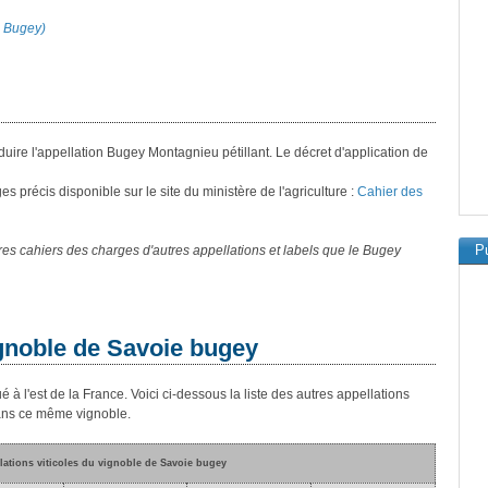
on Bugey)
oduire l'appellation Bugey Montagnieu pétillant. Le décret d'application de
 précis disponible sur le site du ministère de l'agriculture :
Cahier des
Pu
s cahiers des charges d'autres appellations et labels que le Bugey
ignoble de Savoie bugey
é à l'est de la France. Voici ci-dessous la liste des autres appellations
dans ce même vignoble.
lations viticoles du vignoble de Savoie bugey