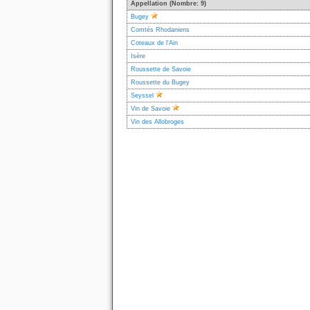
Appellation (Nombre: 9)
Bugey
Comtés Rhodaniens
Coteaux de l'Ain
Isère
Roussette de Savoie
Roussette du Bugey
Seyssel
Vin de Savoie
Vin des Allobroges