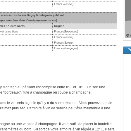
France
(Savoie)
s accessoires du vin Bugey Montagnieu pétillant
ages autorisés dans l'encépagement du vin)
mes / Autres noms
Origine
oir à jus blanc
France
(Bourgogne)
France
(Savoie)
France
(Savoie)
France
(Bourgogne)
Pu
y Montagnieu pétillant est comprise entre 8°C et 10°C. On sert une
type "bordeaux", flûte à champagne ou coupe à champagne.
s le vin, cela signifie qu'il y a du sucre résiduel. Vous pouvez alors le
'aimez plus sec. L'armoire à vin de service peut être maintenue à une
mpagne ou une vasque à champagne. Il vous suffit de placer la bouteille
centimètres du bord. S'il sort de votre armoire à vin réglée à 12°C, il sera