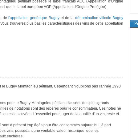
tagnieu pétillant possède le label français AOC (Appellation d'Origine
insi que le label européen AOP (Appellation d'Origine Protégée).
ve de
l'appellation générique Bugey
et de la
dénomination viticole Bugey
. Vous trouverez plus bas les caractéristiques des vins de cette appellation
Pu
r le Bugey Montagnieu pétillant. Cependant n'oublions pas l'année 1990
simes pour le Bugey Montagnieu pétillant classées des plus grands
grilles de notations sont des repères pour le consommateur. Ces notes ne
toutes les cuvées. L'essentiel pour juger de la qualité d'un vin, reste et
0 sont à présent trop âgés pour être consommés aujourd'hui, à part
es vins, possédant une véritable valeur historique, que les
 aux enchères !