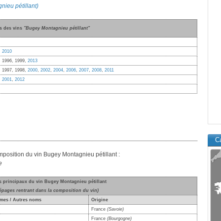
nieu pétillant)
s des vins
"Bugey Montagnieu pétillant"
,
2010
, 1996, 1999,
2013
, 1997, 1998,
2000
,
2002
,
2004
,
2006
,
2007
,
2008
,
2011
,
2001
,
2012
Ca
omposition du vin Bugey Montagnieu pétillant :
e
s principaux du vin Bugey Montagnieu pétillant
épages rentrant dans la composition du vin)
mes / Autres noms
Origine
France
(Savoie)
France
(Bourgogne)