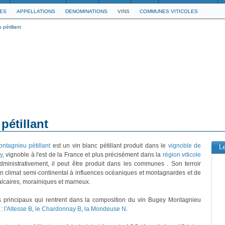
LES
APPELLATIONS
DENOMINATIONS
VINS
COMMUNES VITICOLES
pétillant
étillant
ntagnieu pétillant
est un vin blanc pétillant produit dans le
vignoble de
L
y
, vignoble à l'est de la France et plus précisément dans la
région viticole
Administrativement, il peut être produit dans les communes . Son terroir
un climat semi-continental à influences océaniques et montagnardes et de
calcaires, morainiques et marneux.
 principaux qui rentrent dans la composition du vin Bugey Montagnieu
 :
l'Altesse B
,
le Chardonnay B
,
la Mondeuse N
.