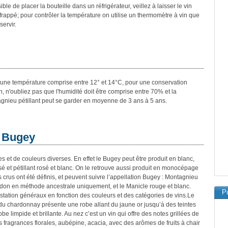
le de placer la bouteille dans un réfrigérateur, veillez à laisser le vin
frappé; pour contrôler la température on utilise un thermomètre à vin que
servir.
her une température comprise entre 12° et 14°C, pour une conservation
n, n'oubliez pas que l'humidité doit être comprise entre 70% et la
gnieu pétillant peut se garder en moyenne de 3 ans à 5 ans.
s Bugey
s et de couleurs diverses. En effet le Bugey peut être produit en blanc,
é et pétillant rosé et blanc. On le retrouve aussi produit en monocépage
s crus ont été définis, et peuvent suivre l’appellation Bugey : Montagnieu
erdon en méthode ancestrale uniquement, et le Manicle rouge et blanc.
Pu
ation généraux en fonction des couleurs et des catégories de vins.Le
u chardonnay présente une robe allant du jaune or jusqu’à des teintes
be limpide et brillante. Au nez c’est un vin qui offre des notes grillées de
 fragrances florales, aubépine, acacia, avec des arômes de fruits à chair