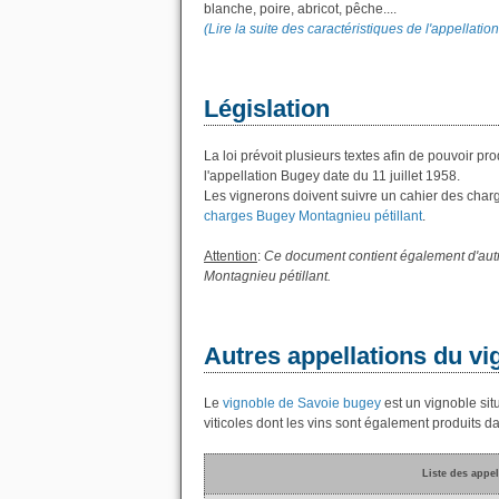
blanche, poire, abricot, pêche....
(Lire la suite des caractéristiques de l'appellati
Législation
La loi prévoit plusieurs textes afin de pouvoir pr
l'appellation Bugey date du 11 juillet 1958.
Les vignerons doivent suivre un cahier des charges
charges Bugey Montagnieu pétillant
.
Attention
:
Ce document contient également d'autre
Montagnieu pétillant.
Autres appellations du v
Le
vignoble de Savoie bugey
est un vignoble situ
viticoles dont les vins sont également produits 
Liste des appel