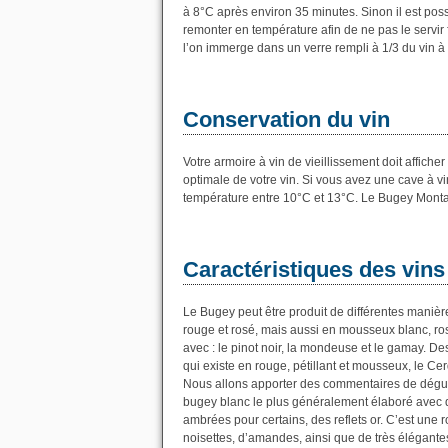
à 8°C après environ 35 minutes. Sinon il est possib
remonter en température afin de ne pas le servir 
l’on immerge dans un verre rempli à 1/3 du vin à 
Conservation du vin
Votre armoire à vin de vieillissement doit affic
optimale de votre vin. Si vous avez une cave à vi
température entre 10°C et 13°C. Le Bugey Monta
Caractéristiques des vin
Le Bugey peut être produit de différentes manière
rouge et rosé, mais aussi en mousseux blanc, ros
avec : le pinot noir, la mondeuse et le gamay. De
qui existe en rouge, pétillant et mousseux, le C
Nous allons apporter des commentaires de dégust
bugey blanc le plus généralement élaboré avec d
ambrées pour certains, des reflets or. C’est une ro
noisettes, d’amandes, ainsi que de très élégantes