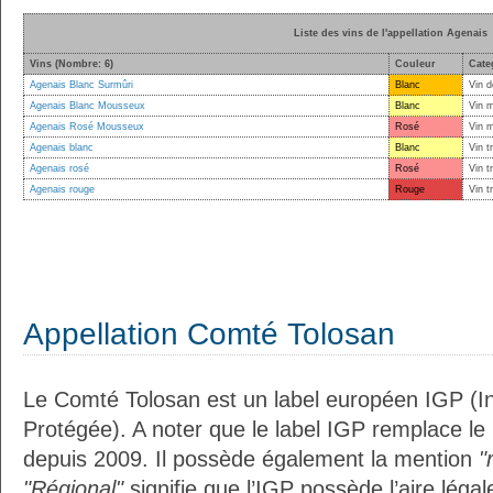
Liste des vins de l'appellation Agenais
Vins (Nombre: 6)
Couleur
Cate
Agenais Blanc Surmûri
Blanc
Vin d
Agenais Blanc Mousseux
Blanc
Vin 
Agenais Rosé Mousseux
Rosé
Vin 
Agenais blanc
Blanc
Vin t
Agenais rosé
Rosé
Vin t
Agenais rouge
Rouge
Vin t
Appellation Comté Tolosan
Le Comté Tolosan est un label européen IGP (I
Protégée). A noter que le label IGP remplace le
depuis 2009. Il possède également la mention
"
"Régional"
signifie que l’IGP possède l’aire légal