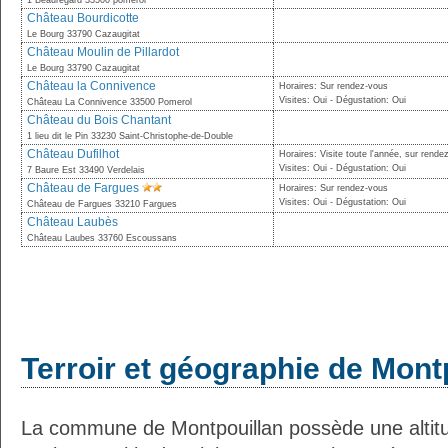
1 Beauregard 33500 pomerol
Château Bourdicotte
Le Bourg 33790 Cazaugitat
Château Moulin de Pillardot
Le Bourg 33790 Cazaugitat
Château la Connivence
Horaires: Sur rendez-vous
Visites: Oui - Dégustation: Oui
Château La Connivence 33500 Pomerol
Château du Bois Chantant
1 lieu dit le Pin 33230 Saint-Christophe-de-Double
Château Dufilhot
Horaires: Visite toute l'année, sur rende
Visites: Oui - Dégustation: Oui
7 Baure Est 33490 Verdelais
Château de Fargues
Horaires: Sur rendez-vous
Visites: Oui - Dégustation: Oui
Château de Fargues 33210 Fargues
Château Laubès
Château Laubes 33760 Escoussans
Terroir et géographie de Mont
La commune de Montpouillan possède une alti