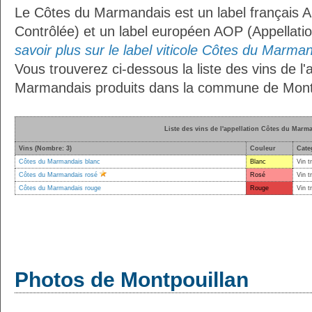
Le Côtes du Marmandais est un label français A
Contrôlée) et un label européen AOP (Appellati
savoir plus sur le label viticole Côtes du Marman
Vous trouverez ci-dessous la liste des vins de l'
Marmandais produits dans la commune de Montp
Liste des vins de l'appellation Côtes du Marm
Vins (Nombre: 3)
Couleur
Cate
Côtes du Marmandais blanc
Blanc
Vin t
Côtes du Marmandais rosé
Rosé
Vin t
Côtes du Marmandais rouge
Rouge
Vin t
Photos de Montpouillan