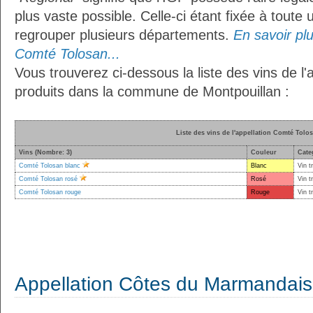
plus vaste possible. Celle-ci étant fixée à toute
regrouper plusieurs départements.
En savoir plus
Comté Tolosan...
Vous trouverez ci-dessous la liste des vins de l
produits dans la commune de Montpouillan :
Liste des vins de l'appellation Comté Tolo
Vins (Nombre: 3)
Couleur
Cate
Comté Tolosan blanc
Blanc
Vin t
Comté Tolosan rosé
Rosé
Vin t
Comté Tolosan rouge
Rouge
Vin t
Appellation Côtes du Marmandais