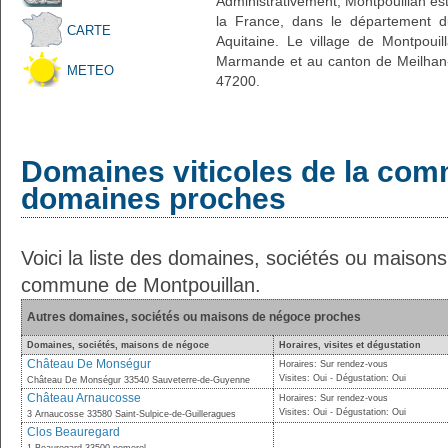
Administrativement, Montpouillan est 
la France, dans le département d
CARTE
Aquitaine. Le village de Montpouil
Marmande et au canton de Meilhan-
METEO
47200.
Domaines viticoles de la com
domaines proches
Voici la liste des domaines, sociétés ou maison
commune de Montpouillan.
Autres domaines, sociétés ou maisons de négoce proches
Domaines, sociétés, maisons de négoce
Horaires, visites et dégustation
Château De Monségur
Horaires: Sur rendez-vous
Visites: Oui - Dégustation: Oui
Château De Monségur 33540 Sauveterre-de-Guyenne
Château Arnaucosse
Horaires: Sur rendez-vous
Visites: Oui - Dégustation: Oui
3 Arnaucosse 33580 Saint-Sulpice-de-Guilleragues
Clos Beauregard