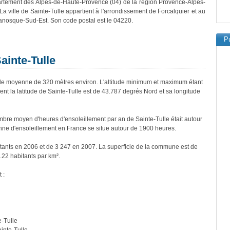
rtement des Alpes-de-Haute-Provence (04) de la région Provence-Alpes-
La ville de Sainte-Tulle appartient à l'arrondissement de Forcalquier et au
nosque-Sud-Est. Son code postal est le 04220.
Pu
ainte-Tulle
de moyenne de 320 mètres environ. L'altitude minimum et maximum étant
 la latitude de Sainte-Tulle est de 43.787 degrés Nord et sa longitude
re moyen d'heures d'ensoleillement par an de Sainte-Tulle était autour
ne d'ensoleillement en France se situe autour de 1900 heures.
itants en 2006 et de 3 247 en 2007. La superficie de la commune est de
.22 habitants par km².
 :
e-Tulle