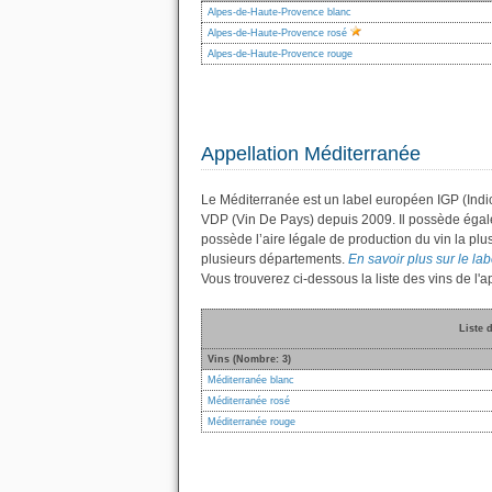
Alpes-de-Haute-Provence blanc
Alpes-de-Haute-Provence rosé
Alpes-de-Haute-Provence rouge
Appellation Méditerranée
Le Méditerranée est un label européen IGP (Indi
VDP (Vin De Pays) depuis 2009. Il possède éga
possède l’aire légale de production du vin la plu
plusieurs départements.
En savoir plus sur le lab
Vous trouverez ci-dessous la liste des vins de l
Liste 
Vins (Nombre: 3)
Méditerranée blanc
Méditerranée rosé
Méditerranée rouge