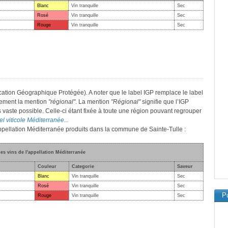
Blanc
Vin tranquille
Sec
Rosé
Vin tranquille
Sec
Rouge
Vin tranquille
Sec
cation Géographique Protégée). A noter que le label IGP remplace le label
lement la mention
"régional"
. La mention
"Régional"
signifie que l’IGP
s vaste possible. Celle-ci étant fixée à toute une région pouvant regrouper
el viticole Méditerranée...
'appellation Méditerranée produits dans la commune de Sainte-Tulle :
des vins de l'appellation Méditerranée
Couleur
Categorie
Saveur
Blanc
Vin tranquille
Sec
Rosé
Vin tranquille
Sec
Pu
Rouge
Vin tranquille
Sec