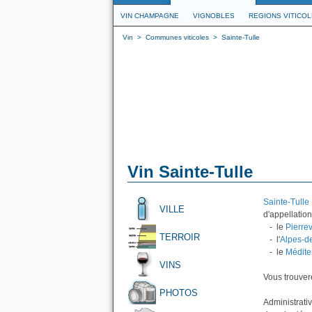
VIN CHAMPAGNE
VIGNOBLES
REGIONS VITICO
Vin
>
Communes viticoles
>
Sainte-Tulle
Vin Sainte-Tulle
Sainte-Tulle
VILLE
d'appellation
- le
Pierrev
TERROIR
- l'
Alpes-d
- le
Médite
VINS
Vous trouvere
PHOTOS
Administrati