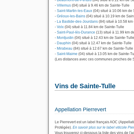
-
Beaumont-de-Pertuis
(84) situé à 8.12 km de Sa
-
Villemus
(04) situé à 9.46 km de Sainte-Tulle
-
Saint-Martin-les-Eaux
(04) situé à 10.06 km de 
-
Gréoux-les-Bains
(04) situé à 10.19 km de Sain
-
La Bastide-des-Jourdans
(84) situé à 10.58 km 
-
Volx
(04) situé à 11.84 km de Sainte-Tulle
-
Saint-Paul-lès-Durance
(13) situé à 11.99 km d
-
Montjustin
(04) situé à 12.43 km de Sainte-Tull
-
Dauphin
(04) situé à 12.47 km de Sainte-Tulle
-
Mirabeau
(84) situé à 12.67 km de Sainte-Tulle
-
Saint-Maime
(04) situé à 13.05 km de Sainte-Tu
(Les distances avec ces communes proches de Sa
Vins de Sainte-Tulle
Appellation Pierrevert
Le Pierrevert est un label français AOC (Appella
Protégée).
En savoir plus sur le label viticole Pier
Vous trouverez ci-dessous la liste des vins de l'