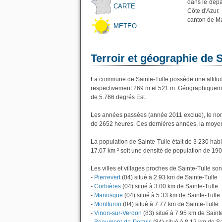
dans le dépa
CARTE
Côte d'Azur. 
canton de Ma
METEO
Terroir et géographie de S
La commune de Sainte-Tulle possède une altitu
respectivement 269 m et 521 m. Géographiquement
de 5.766 degrés Est.
Les années passées (année 2011 exclue), le nomb
de 2652 heures. Ces dernières années, la moyen
La population de Sainte-Tulle était de 3 230 hab
17.07 km ² soit une densité de population de 190
Les villes et villages proches de Sainte-Tulle sont
-
Pierrevert
(04) situé à 2.93 km de Sainte-Tulle
-
Corbières
(04) situé à 3.00 km de Sainte-Tulle
-
Manosque
(04) situé à 5.33 km de Sainte-Tulle
-
Montfuron
(04) situé à 7.77 km de Sainte-Tulle
-
Vinon-sur-Verdon
(83) situé à 7.95 km de Saint