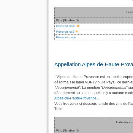
Liste
Vins (Nombre: 3)
Pierrevert blanc
Pierrevert rosé
Pierrevert rouge
Appellation Alpes-de-Haute-Pro
L'Alpes-de-Haute-Provence est un label europée
désormais le label VDP (Vin De Pays), ce derni
"départemental"
. La mention
"Départemental"
sig
département au sein duquel il n’y a aucune contra
Alpes-de-Haute-Provence...
Vous trouverez ci-dessous la liste des vins de 
Tulle :
Liste des vi
Vins (Nombre: 3)