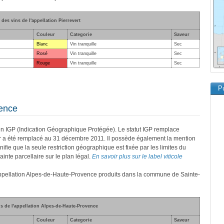
 des vins de l'appellation Pierrevert
Couleur
Categorie
Saveur
Blanc
Vin tranquille
Sec
Rosé
Vin tranquille
Sec
Rouge
Vin tranquille
Sec
Pu
vence
n IGP (Indication Géographique Protégée). Le statut IGP remplace
er a été remplacé au 31 décembre 2011. Il possède également la mention
nifie que la seule restriction géographique est fixée par les limites du
inte parcellaire sur le plan légal.
En savoir plus sur le label viticole
l'appellation Alpes-de-Haute-Provence produits dans la commune de Sainte-
ns de l'appellation Alpes-de-Haute-Provence
Couleur
Categorie
Saveur