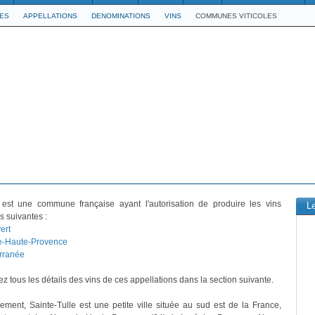
LES
APPELLATIONS
DENOMINATIONS
VINS
COMMUNES VITICOLES
est une commune française ayant l'autorisation de produire les vins
L
s suivantes :
ert
e-Haute-Provence
rranée
z tous les détails des vins de ces appellations dans la section suivante.
vement, Sainte-Tulle est une petite ville située au sud est de la France,