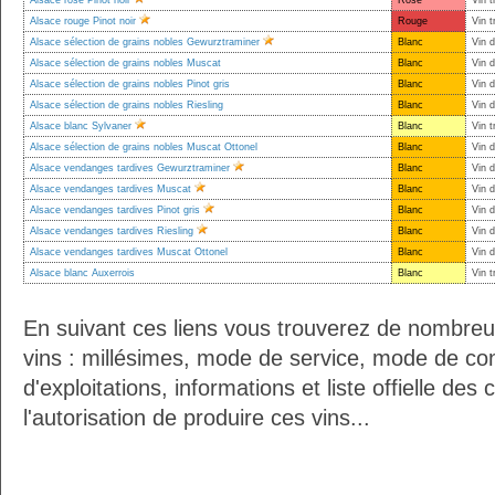
Alsace rosé Pinot noir
Rosé
Vin t
Alsace rouge Pinot noir
Rouge
Vin t
Alsace sélection de grains nobles Gewurztraminer
Blanc
Vin d
Alsace sélection de grains nobles Muscat
Blanc
Vin d
Alsace sélection de grains nobles Pinot gris
Blanc
Vin d
Alsace sélection de grains nobles Riesling
Blanc
Vin d
Alsace blanc Sylvaner
Blanc
Vin t
Alsace sélection de grains nobles Muscat Ottonel
Blanc
Vin d
Alsace vendanges tardives Gewurztraminer
Blanc
Vin 
Alsace vendanges tardives Muscat
Blanc
Vin 
Alsace vendanges tardives Pinot gris
Blanc
Vin 
Alsace vendanges tardives Riesling
Blanc
Vin 
Alsace vendanges tardives Muscat Ottonel
Blanc
Vin 
Alsace blanc Auxerrois
Blanc
Vin t
En suivant ces liens vous trouverez de nombreu
vins : millésimes, mode de service, mode de co
d'exploitations, informations et liste offielle d
l'autorisation de produire ces vins...