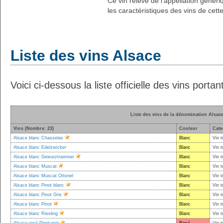
Ce vin relève de l'appellation génér
les caractéristiques des vins de cett
Liste des vins Alsace
Voici ci-dessous la liste officielle des vins porta
Liste des vins de la dénomination Alsac
Vins (Nombre: 23)
Couleur
Cate
Alsace blanc Chasselas
Blanc
Vin t
Alsace blanc Edelzwicker
Blanc
Vin t
Alsace blanc Gewurztraminer
Blanc
Vin t
Alsace blanc Muscat
Blanc
Vin t
Alsace blanc Muscat Ottonel
Blanc
Vin t
Alsace blanc Pinot blanc
Blanc
Vin t
Alsace blanc Pinot Gris
Blanc
Vin t
Alsace blanc Pinot
Blanc
Vin t
Alsace blanc Riesling
Blanc
Vin t