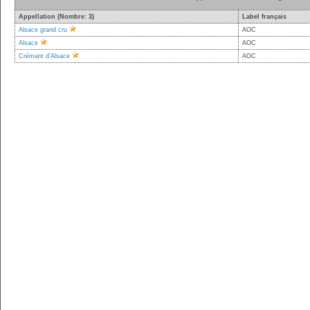
Appellation (Nombre: 3)
Label français
Alsace grand cru
AOC
Alsace
AOC
Crémant d’Alsace
AOC