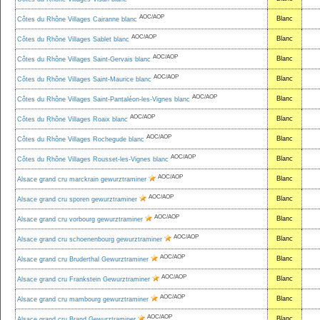
AOC/AOP
Blanc
Côtes du Rhône Villages Cairanne blanc
AOC/AOP
Blanc
Côtes du Rhône Villages Sablet blanc
AOC/AOP
Blanc
Côtes du Rhône Villages Saint-Gervais blanc
AOC/AOP
Blanc
Côtes du Rhône Villages Saint-Maurice blanc
AOC/AOP
Blanc
Côtes du Rhône Villages Saint-Pantaléon-les-Vignes blanc
AOC/AOP
Blanc
Côtes du Rhône Villages Roaix blanc
AOC/AOP
Blanc
Côtes du Rhône Villages Rochegude blanc
AOC/AOP
Blanc
Côtes du Rhône Villages Rousset-les-Vignes blanc
AOC/AOP
Blanc
Alsace grand cru marckrain gewurztraminer
AOC/AOP
Blanc
Alsace grand cru sporen gewurztraminer
AOC/AOP
Blanc
Alsace grand cru vorbourg gewurztraminer
AOC/AOP
Blanc
Alsace grand cru schoenenbourg gewurztraminer
AOC/AOP
Blanc
Alsace grand cru Bruderthal Gewurztraminer
AOC/AOP
Blanc
Alsace grand cru Frankstein Gewurztraminer
AOC/AOP
Blanc
Alsace grand cru mambourg gewurztraminer
AOC/AOP
Blanc
Alsace grand cru Brand Gewurztraminer