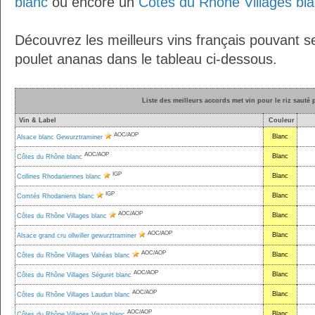
blanc
ou encore un
Côtes du Rhône Villages bl
Découvrez les meilleurs vins français pouvant se
poulet ananas dans le tableau ci-dessous.
Liste des meilleurs accords met vin pour le riz sauté
Vin & Label
Couleur
AOC/AOP
Blanc
Alsace blanc Gewurztraminer
AOC/AOP
Blanc
Côtes du Rhône blanc
IGP
Blanc
Collines Rhodaniennes blanc
IGP
Blanc
Comtés Rhodaniens blanc
AOC/AOP
Blanc
Côtes du Rhône Villages blanc
AOC/AOP
Blanc
Alsace grand cru ollwiller gewurztraminer
AOC/AOP
Blanc
Côtes du Rhône Villages Valréas blanc
AOC/AOP
Blanc
Côtes du Rhône Villages Séguret blanc
AOC/AOP
Blanc
Côtes du Rhône Villages Laudun blanc
AOC/AOP
Blanc
Côtes du Rhône Villages Visan blanc