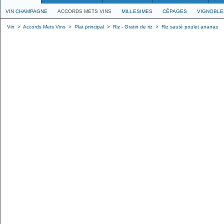
VIN CHAMPAGNE
ACCORDS METS VINS
MILLESIMES
CÉPAGES
VIGNOBLE
Vin
>
Accords Mets Vins
>
Plat principal
>
Riz - Gratin de riz
>
Riz sauté poulet ananas