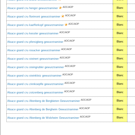
AOC/AOP
Blanc
Alsace grand cru hengst gewurztraminer
AOC/AOP
Blanc
Alsace grand cru florimont gewurztraminer
AOC/AOP
Blanc
Alsace grand cru kaefferkopf gewurztraminer
AOC/AOP
Blanc
Alsace grand cru kessler gewurztraminer
AOC/AOP
Blanc
Alsace grand cru pfersigberg gewurztraminer
AOC/AOP
Blanc
Alsace grand cru rosacker gewurztraminer
AOC/AOP
Blanc
Alsace grand cru steinert gewurztraminer
AOC/AOP
Blanc
Alsace grand cru steingrubler gewurztraminer
AOC/AOP
Blanc
Alsace grand cru steinklotz gewurztraminer
AOC/AOP
Blanc
Alsace grand cru zinnkoepfle gewurztraminer
AOC/AOP
Blanc
Alsace grand cru zotzenberg gewurztraminer
AOC/AOP
Blanc
Alsace grand cru Altenberg de Bergbieten Gewurztraminer
AOC/AOP
Blanc
Alsace grand cru Altenberg de Bergheim Gewurztraminer
AOC/AOP
Blanc
Alsace grand cru Altenberg de Wolxheim Gewurztraminer