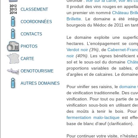
Gironde :
voir sur la carte
,
voir les 
Il produit des vins rouges en appell
CLASSEMENT
un premier vin nommé
Château Brill
Brillette
. Le domaine a été intégr
COORDONNÉES
bourgeois du Médoc de 2011 en tant
CONTACTS
Le domaine exploite une superfic
hectares. L'encépagement se co
PHOTOS
Verdot noir
(3%)
, de
Cabernet-Franc
noir
(40%)
. Les vignes bénéficient
CARTE
sol et le sous-sol du domaine
Châte
proportions variables de sables,
OENOTOURISME
d'argiles et de calcaires. Le domain
AUTRES DOMAINES
Pour vinifier ses raisins, le
domaine C
de vinification traditionnelle. Des cu
vinification. Pour tout ou partie de
vinification sous-bois en utilisant d
des moûts à tenir le bois. Pour 
fermentation malo-lactique
est effe
base de blanc d'œuf (clarification).
Pour continuer votre visite, n'hésite