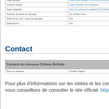
Page Google+
https://plus.google.com/10876252766
Compte Twitter
https://twitter.com/chbrillette
Page wikipedia
http://en.wikipedia.org/wiki/Ch%C3%A2
Horaires de visite du domaine
Sur rendez-vous
Visite de la cave, visite du domaine
Oui
Dégustation
Oui
Contact
Contacts du domaine Château Brillette
Nom du vigneron
Famille Flageul
Pour plus d'informations sur les visites et les 
vous conseillons de consulter le site officiel:
http