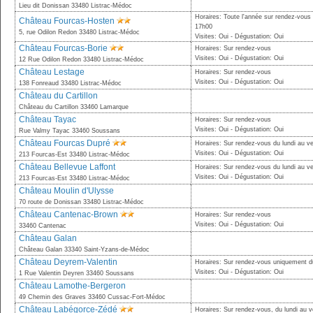
Lieu dit Donissan 33480 Listrac-Médoc
Horaires: Toute l'année sur rendez-vous
Château Fourcas-Hosten
17h00
5, rue Odilon Redon 33480 Listrac-Médoc
Visites: Oui - Dégustation: Oui
Château Fourcas-Borie
Horaires: Sur rendez-vous
Visites: Oui - Dégustation: Oui
12 Rue Odilon Redon 33480 Listrac-Médoc
Château Lestage
Horaires: Sur rendez-vous
Visites: Oui - Dégustation: Oui
138 Fonreaud 33480 Listrac-Médoc
Château du Cartillon
Château du Cartillon 33460 Lamarque
Château Tayac
Horaires: Sur rendez-vous
Visites: Oui - Dégustation: Oui
Rue Valmy Tayac 33460 Soussans
Château Fourcas Dupré
Horaires: Sur rendez-vous du lundi au v
Visites: Oui - Dégustation: Oui
213 Fourcas-Est 33480 Listrac-Médoc
Château Bellevue Laffont
Horaires: Sur rendez-vous du lundi au v
Visites: Oui - Dégustation: Oui
213 Fourcas-Est 33480 Listrac-Médoc
Château Moulin d'Ulysse
70 route de Donissan 33480 Listrac-Médoc
Château Cantenac-Brown
Horaires: Sur rendez-vous
Visites: Oui - Dégustation: Oui
33460 Cantenac
Château Galan
Château Galan 33340 Saint-Yzans-de-Médoc
Château Deyrem-Valentin
Horaires: Sur rendez-vous uniquement d
Visites: Oui - Dégustation: Oui
1 Rue Valentin Deyren 33460 Soussans
Château Lamothe-Bergeron
49 Chemin des Graves 33460 Cussac-Fort-Médoc
Château Labégorce-Zédé
Horaires: Sur rendez-vous, du lundi au 