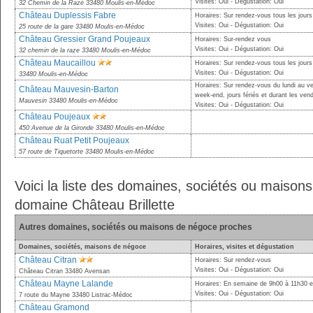
Visites: Oui - Dégustation: Oui
32 Chemin de la Razé 33480 Moulis-en-Médoc
Château Duplessis Fabre
Horaires: Sur rendez-vous tous les jours
Visites: Oui - Dégustation: Oui
25 route de la gare 33480 Moulis-en-Médoc
Château Gressier Grand Poujeaux
Horaires: Sur-rendez vous
Visites: Oui - Dégustation: Oui
32 chemin de la raze 33480 Moulis-en-Médoc
Château Maucaillou
Horaires: Sur rendez-vous tous les jours
Visites: Oui - Dégustation: Oui
33480 Moulis-en-Médoc
Horaires: Sur rendez-vous du lundi au v
Château Mauvesin-Barton
week-end, jours fériés et durant les ve
Mauvesin 33480 Moulis-en-Médoc
Visites: Oui - Dégustation: Oui
Château Poujeaux
450 Avenue de la Gironde 33480 Moulis-en-Médoc
Château Ruat Petit Poujeaux
57 route de Tiquetorte 33480 Moulis-en-Médoc
Voici la liste des domaines, sociétés ou maiso
domaine Château Brillette
Autres domaines, sociétés ou maisons de négoce proches
Domaines, sociétés, maisons de négoce
Horaires, visites et dégustation
Château Citran
Horaires: Sur rendez-vous
Visites: Oui - Dégustation: Oui
Château Citran 33480 Avensan
Château Mayne Lalande
Horaires: En semaine de 9h00 à 11h30 e
Visites: Oui - Dégustation: Oui
7 route du Mayne 33480 Listrac-Médoc
Château Gramond