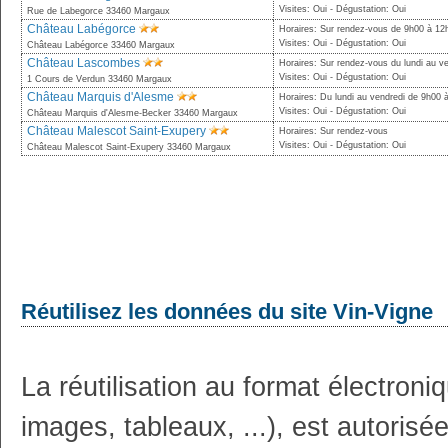
Visites: Oui - Dégustation: Oui
Rue de Labegorce 33460 Margaux
Château Labégorce
Horaires: Sur rendez-vous de 9h00 à 12
Visites: Oui - Dégustation: Oui
Château Labégorce 33460 Margaux
Château Lascombes
Horaires: Sur rendez-vous du lundi au v
Visites: Oui - Dégustation: Oui
1 Cours de Verdun 33460 Margaux
Château Marquis d'Alesme
Horaires: Du lundi au vendredi de 9h00 
Visites: Oui - Dégustation: Oui
Château Marquis d'Alesme-Becker 33460 Margaux
Château Malescot Saint-Exupery
Horaires: Sur rendez-vous
Visites: Oui - Dégustation: Oui
Château Malescot Saint-Exupery 33460 Margaux
Réutilisez les données du site Vin-Vigne
La réutilisation au format électron
images, tableaux, ...), est autoris