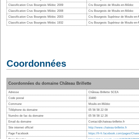
Classification Crus Bourgeois Médoc 2009
Cru Bourgeois de Moulis-en-Médoc
Classification Crus Bourgeois Médoc 2008
Cru Bourgeois de Moulis-en-Médoc
Classification Crus Bourgeois Médoc 2003
Cru Bourgeois Supérieur de Moulis-en
Classification Crus Bourgeois Médoc 1932
Cru Bourgeois Supérieur de Moulis-en
Coordonnées
Coordonnées du domaine Château Brillette
Adresse
Château Brillette SCEA
Code postal
33480
Commune
Moulis-en-Médoc
Téléphone du domaine
05 56 58 22 09
Numéro de fax du domaine
05 56 58 12 26
Email du domaine
Contact@chateau-brillette.fr
Site internet officiel
http://www.chateau-brillette.fr
Page Facebook
https://fr-fr.facebook.com/pages/Chat