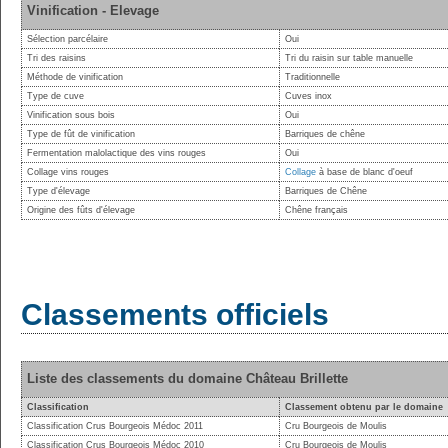
Vinification - Elevage
Sélection parcélaire
Oui
Tri des raisins
Tri du raisin sur table manuelle
Méthode de vinification
Traditionnelle
Type de cuve
Cuves inox
Vinification sous bois
Oui
Type de fût de vinification
Barriques de chêne
Fermentation malolactique des vins rouges
Oui
Collage vins rouges
Collage
à base de blanc d'oeuf
Type d'élevage
Barriques de Chêne
Origine des fûts d'élevage
Chêne français
Classements officiels
Liste des classements du domaine Château Brillette
Classification
Classement obtenu par le domaine
Classification Crus Bourgeois Médoc 2011
Cru Bourgeois de Moulis
Classification Crus Bourgeois Médoc 2010
Cru Bourgeois de Moulis