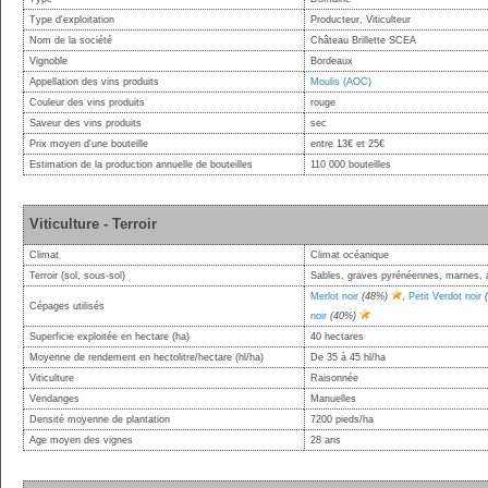
Type d'exploitation
Producteur, Viticulteur
Nom de la société
Château Brillette SCEA
Vignoble
Bordeaux
Appellation des vins produits
Moulis (AOC)
Couleur des vins produits
rouge
Saveur des vins produits
sec
Prix moyen d'une bouteille
entre 13€ et 25€
Estimation de la production annuelle de bouteilles
110 000 bouteilles
Viticulture - Terroir
Climat
Climat océanique
Terroir (sol, sous-sol)
Sables, graves pyrénéennes, marnes, ar
Merlot noir
(48%)
,
Petit Verdot noir
Cépages utilisés
noir
(40%)
Superficie exploitée en hectare (ha)
40 hectares
Moyenne de rendement en hectolitre/hectare (hl/ha)
De 35 à 45 hl/ha
Viticulture
Raisonnée
Vendanges
Manuelles
Densité moyenne de plantation
7200 pieds/ha
Age moyen des vignes
28 ans