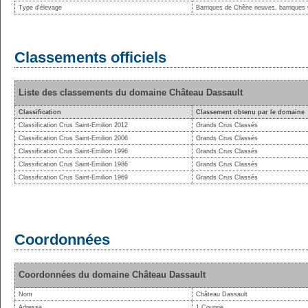
Type d'élevage
Barriques de Chêne neuves, barriques
Classements officiels
Liste des classements du domaine Château Dassault
Classification
Classement obtenu par le domaine
Classification Crus Saint-Emilion 2012
Grands Crus Classés
Classification Crus Saint-Emilion 2006
Grands Crus Classés
Classification Crus Saint-Emilion 1996
Grands Crus Classés
Classification Crus Saint-Emilion 1986
Grands Crus Classés
Classification Crus Saint-Emilion 1969
Grands Crus Classés
Coordonnées
Coordonnées du domaine Château Dassault
Nom
Château Dassault
Adresse
1 Couprie