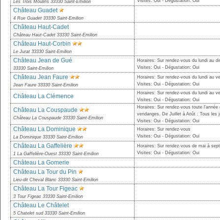
Visites: Oui - Dégustation: Oui
Les Trois Moulins 33330 Saint-Emilion
Château Guadet
4 Rue Guadet 33330 Saint-Emilion
Château Haut-Cadet
Château Haut-Cadet 33330 Saint-Emilion
Château Haut-Corbin
Le Jurat 33330 Saint-Emilion
Château Jean de Gué
Horaires: Sur rendez-vous du lundi au 
Visites: Oui - Dégustation: Oui
33330 Saint-Emilion
Château Jean Faure
Horaires: Sur rendez-vous du lundi au v
Visites: Oui - Dégustation: Oui
Jean Faure 33330 Saint-Emilion
Horaires: Sur rendez-vous du lundi au v
Château La Clémence
Visites: Oui - Dégustation: Oui
Horaires: Sur rendez-vous toute l'année
Château La Couspaude
vendanges. De Juillet à Août : Tous les 
Château La Couspaude 33330 Saint-Emilion
Visites: Oui - Dégustation: Oui
Château La Dominique
Horaires: Sur rendez-vous
Visites: Oui - Dégustation: Oui
La Dominique 33330 Saint-Emilion
Château La Gaffelière
Horaires: Sur rendez-vous de mai à sep
Visites: Oui - Dégustation: Oui
1 La Gaffelière-Ouest 33330 Saint-Emilion
Château La Gomerie
Château La Tour du Pin
Lieu-dit Cheval Blanc 33330 Saint-Emilion
Château La Tour Figeac
3 Tour Figeac 33330 Saint-Emilion
Château Le Châtelet
5 Chatelet sud 33330 Saint-Emilion