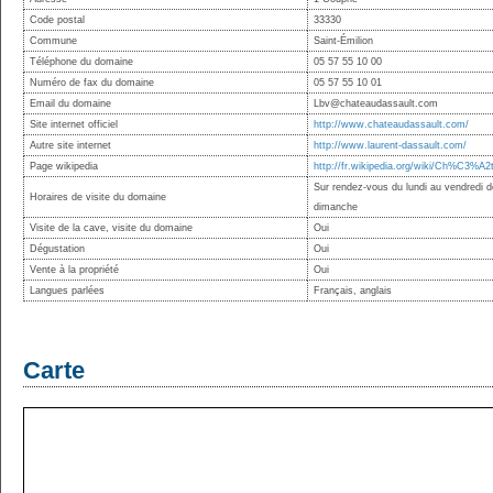
Code postal
33330
Commune
Saint-Émilion
Téléphone du domaine
05 57 55 10 00
Numéro de fax du domaine
05 57 55 10 01
Email du domaine
Lbv@chateaudassault.com
Site internet officiel
http://www.chateaudassault.com/
Autre site internet
http://www.laurent-dassault.com/
Page wikipedia
http://fr.wikipedia.org/wiki/Ch%C3%A
Sur rendez-vous du lundi au vendredi 
Horaires de visite du domaine
dimanche
Visite de la cave, visite du domaine
Oui
Dégustation
Oui
Vente à la propriété
Oui
Langues parlées
Français, anglais
Carte