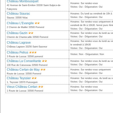
Château Monbousquet
Horaires: Sur rendez-vous
42 Avenue de Saint-Emilion 33330 Saint-Sulpice-de-
Visites: Oui - Dégustation: Oui
Faleyrens
Château Siaurac
Horaires: Du lundi au vendredi de 10h à
Visites: Oui - Dégustation: Oui
Siaurac 33500 Néac
Horaires: Sur rendez-vous uniquement du
Château L'Evangile
vendredi de 9h à 10h30. fermé jours férié
2 Chemin de Maillet 33500 Pomerol
Visites: Oui - Dégustation: Oui
Château Gazin
Horaires: Sur rendez-vous du lundi au ve
Visites: Oui - Dégustation: Oui
Chemin de Chantecaille 33500 Pomerol
Horaires: Sur rendez-vous du lundi au v
Château Lagrave
le vendredi à 16h30
Château Lagrave 33250 Saint-Sauveur
Visites: Oui - Dégustation: Oui
Château Petrus
Visites: Non - Dégustation: Non
3 Route de Lussac 33500 pomerol
Château La Conseillante
Horaires: Sur rendez-vous du lundi au v
Visites: Oui - Dégustation: Oui
130 Rue de Catusseau 33500 Pomerol
Château Certan de May
Horaires: Sur rendez-vous uniquement
Visites: Oui - Dégustation: Oui
Route de Lussac 33500 Pomerol
Château Teyssier
Horaires: Sur rendez-vous, du lundi au 
Visites: Oui - Dégustation: Oui
1, Teyssier 33570 Puisseguin
Vieux Château Certan
Horaires: Sur rendez-vous
Visites: Oui - Dégustation: Oui
1 Route de Lussac 33500 Pomerol