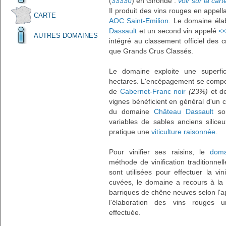
(
33330
) en Gironde :
voir sur la cart
Il produit des vins rouges en appell
CARTE
AOC Saint-Emilion
. Le domaine él
Dassault
et un second vin appelé
<<
AUTRES DOMAINES
intégré au classement officiel des 
que Grands Crus Classés.
Le domaine exploite une superfic
hectares. L'encépagement se comp
de
Cabernet-Franc noir
(23%)
et 
vignes bénéficient en général d'un c
du domaine
Château Dassault
son
variables de sables anciens siliceu
pratique une
viticulture raisonnée
.
Pour vinifier ses raisins, le
doma
méthode de vinification traditionne
sont utilisées pour effectuer la vin
cuvées, le domaine a recours à la vi
barriques de chêne neuves selon l'ap
l'élaboration des vins rouges
effectuée.