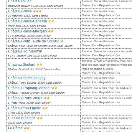
Château Milon
Horaires: Sur rendez-vous du lundi au v
Visites: Oui - Dégustation: Oui
Domaines Bouyer SCEA 33330 Saint-Emilion
Château Pavie
Horaires: Sur rendez-vous
Visites: Oui - Dégustation: Oui
2 Pimpinelle 33330 Saint-Emilion
Château Pavie-Decesse
Horaires: Sur rendez-vous
Visites: Oui - Dégustation: Oui
Pavie-nord 33330 Saint-Emilion
Château Pavie-Macquin
Horaires: Sur rendez-vous
Visites: Oui - Dégustation: Non
1 Peygenestau 33330 Saint-Emilion
Château Petit Faurie de Soutard
Horaires: Sur rendez-vous
Visites: Oui - Dégustation: Oui
Château Petit Faurie de Soutard 33330 Saint-Emilion
Château Rol Valentin
Horaires: Visites tous les jours sur ren
Visites: Oui - Dégustation: Oui
5 Les Cabanes-Sud 33330 Saint-Emilion
Horaires: D'Avril à Novembre, Tous les 
Château Soutard
tous les jours sauf mercredi et week-en
Visite en anglais à 14h00.
Château Soutard SCE 33330 Saint-Emilion
Visites: Oui - Dégustation: Oui
Château Tertre Daugay
Horaires: Sur rendez-vous
Visites: Oui - Dégustation: Oui
Château Tertre Daugay 33330 Saint-Emilion
Château Troplong-Mondot
Horaires: Sur rendez-vous, du lundi au 
Visites: Oui - Dégustation: Oui
Château Troplong-Mondot 33330 Saint-Émilion
Château Trotte Vieille
Horaires: Sur rendez-vous lundi à vendre
Visites: Oui - Dégustation: Oui
1 Trotte Vieille 33330 Saint-Emilion
Château Yon-Figeac
3 Yon 33330 Saint-Emilion
Clos de l'Oratoire
Horaires: Sur rendez-vous du lundi au v
Visites: Oui - Dégustation: Oui
33330 Saint-Emilion
Le Dôme
Horaires: Sur rendez-vous, du lundi au 