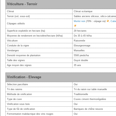
Viticulture - Terroir
Climat
Climat océanique
Terroir (sol, sous-sol)
Sables anciens siliceux, silico-calcaire
Merlot noir
(70% : cépage roi)
,
Cabe
Cépages utilisés
Superficie exploitée en hectare (ha)
29 hectares
Moyenne de rendement en hectolitre/hectare (hl/ha)
De 35 à 45 hl/ha
Viticulture
Raisonnée
Conduite de la vigne
Ebourgeonnage
Vendanges
Manuelles
Densité moyenne de plantation
5500 pieds/ha
Taille des vignes
Guyot double
Age moyen des vignes
35 ans
Vinification - Elevage
Sélection parcélaire
Oui
Tri des raisins
Tri du raisin sur table manuelle
Méthode de vinification
Traditionnelle
Type de cuve
Cuves ciment thermorégulées
Vinification sous bois
Oui
Type de fût de vinification
Barriques de chêne neuves
Fermentation malolactique des vins rouges
Oui