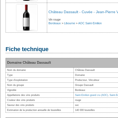
Château Dassault - Cuvée - Jean-Pierre 
Vin rouge
Bordeaux
>
Libourne
>
AOC Saint-Emilion
Fiche technique
Domaine Château Dassault
Nom du domaine
Château Dassault
Type
Domaine
Type d'exploitation
Producteur, Viticulteur
Nom du groupe
Groupe Dassault
Vignoble
Bordeaux
Appellations des vins produits
Saint-Emilion grand cru (AOC)
,
Saint-E
Couleur des vins produits
rouge
Saveur des vins produits
sec
Estimation de la production annuelle de bouteilles
140 000 bouteilles