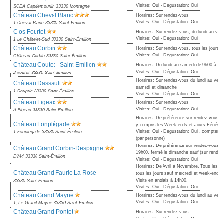
Visites: Oui - Dégustation: Oui
SCEA Capdemourlin 33330 Montagne
Château Cheval Blanc
Horaires: Sur rendez-vous
Visites: Oui - Dégustation: Oui
1 Cheval Blanc 33330 Saint-Emilion
Clos Fourtet
Horaires: Sur rendez-vous, du lundi au v
Visites: Oui - Dégustation: Oui
1 Le Châtelet-Sud 33330 Saint-Émilion
Château Corbin
Horaires: Sur rendez-vous, tous les jour
Visites: Oui - Dégustation: Oui
Château Corbin 33330 Saint-Émilion
Château Coutet - Saint-Emilion
Horaires: Du lundi au samedi de 9h00 à
Visites: Oui - Dégustation: Oui
2 coutet 33330 Saint-Emilion
Horaires: Sur rendez-vous du lundi au v
Château Dassault
samedi et dimanche
1 Couprie 33330 Saint-Émilion
Visites: Oui - Dégustation: Oui
Château Figeac
Horaires: Sur rendez-vous
Visites: Oui - Dégustation: Oui
A Figeac 33330 Saint-Emilion
Horaires: De préférence sur rendez-vous
Château Fonplégade
y compris les Week-ends et Jours Fériés,
Visites: Oui - Dégustation: Oui , compte
1 Fonplegade 33330 Saint-Émilion
(par personne)
Horaires: De préférence sur rendez-vou
Château Grand Corbin-Despagne
19h00, fermé le dimanche sauf (sur ren
D244 33330 Saint-Émilion
Visites: Oui - Dégustation: Oui
Horaires: De Avril à Novembre, Tous les
Château Grand Faurie La Rose
tous les jours sauf mercredi et week-en
Visite en anglais à 14h00.
33330 Saint-Emilion
Visites: Oui - Dégustation: Oui
Château Grand Mayne
Horaires: Sur rendez-vous du lundi au ve
Visites: Oui - Dégustation: Oui
1, Le Grand Mayne 33330 Saint-Emilion
Château Grand-Pontet
Horaires: Sur rendez-vous