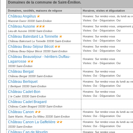
Domaines de la commune de Saint-Émilion.
Domaines, sociétés, maisons de négoce
Horaires, visites et dégustation
Château Angélus
Horaires: Sur rendez-vous, du lundi au v
Visites: Oui - Dégustation: Oui
Mazerat-Ouest 33330 Saint-Emilion
Château Ausone
Horaires: Sur rendez-vous, uniquement 
Visites: Oui - Dégustation: Oui
Lieu-dit Ausone 33330 Saint-Emilion
Château Balestard La Tonnelle
Horaires: Sur rendez-vous
Visites: Oui - Dégustation: Oui
Château Balestard La Tonnelle 33330 Saint-Emilion
Château Beau-Séjour Bécot
Horaires: Sur rendez-vous
Visites: Oui - Dégustation: Oui
Château Beau-Séjour Bécot 33330 Saint-Emilion
Château Beauséjour - héritiers Duffau-
Horaires: Sur rendez-vous
Lagarrosse
Visites: Oui - Dégustation: Oui
33330 Saint-Émilion
Château Bergat
Horaires: Sur rendez-vous
Visites: Oui - Dégustation: Oui
Château Bergat 33330 Saint-Emilion
Château Berliquet
Horaires: Sur rendez-vous du lundi au v
Visites: Oui - Dégustation: Oui
1 Berliquet 33330 Saint-Emilion
Château Cadet-Bon
Horaires: Sur rendez-vous
Visites: Oui - Dégustation: Oui
1 le Cadet 33330 Saint-Emilion
Château Cadet Bragard
Château Cadet Bragard 33330 Saint-Emilion
Château Canon
Horaires: Sur rendez-vous du lundi au v
Visites: Oui - Dégustation: Oui
Saint Martin, Route Du Milieu 33330 Saint-Emilion
Château Canon La Gaffelière
Horaires: Sur rendez-vous du lundi au v
Visites: Oui - Dégustation: Oui
33330 Saint-Emilion
Château Cap de Mourlin
Horaires: Sur rendez-vous