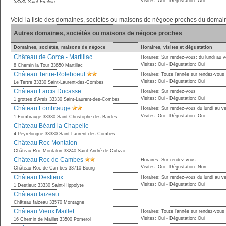
Visites: Oui - Dégustation: Oui
33330 Saint-Émilion
Voici la liste des domaines, sociétés ou maisons de négoce proches du doma
Autres domaines, sociétés ou maisons de négoce proches
Domaines, sociétés, maisons de négoce
Horaires, visites et dégustation
Château de Gorce - Martillac
Horaires: Sur rendez-vous: du lundi au 
Visites: Oui - Dégustation: Oui
8 Chemin la Tour 33650 Martillac
Château Tertre-Roteboeuf
Horaires: Toute l'année sur rendez-vous
Visites: Oui - Dégustation: Oui
Le Tertre 33330 Saint-Laurent-des-Combes
Château Larcis Ducasse
Horaires: Sur rendez-vous
Visites: Oui - Dégustation: Oui
1 grottes d'Arsis 33330 Saint-Laurent-des-Combes
Château Fombrauge
Horaires: Sur rendez-vous du lundi au v
Visites: Oui - Dégustation: Oui
1 Fombrauge 33330 Saint-Christophe-des-Bardes
Château Béard la Chapelle
4 Peyrelongue 33330 Saint-Laurent-des-Combes
Château Roc Montalon
Château Roc Montalon 33240 Saint-André-de-Cubzac
Château Roc de Cambes
Horaires: Sur rendez-vous
Visites: Oui - Dégustation: Non
Château Roc de Cambes 33710 Bourg
Château Destieux
Horaires: Sur rendez-vous du lundi au v
Visites: Oui - Dégustation: Oui
1 Destieux 33330 Saint-Hippolyte
Château faizeau
Château faizeau 33570 Montagne
Château Vieux Maillet
Horaires: Toute l'année sur rendez-vous
Visites: Oui - Dégustation: Oui
16 Chemin de Maillet 33500 Pomerol