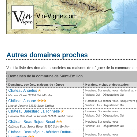
Autres domaines proches
Voici la liste des domaines, sociétés ou maisons de négoce de la commune de 
Domaines de la commune de Saint-Emilion.
Domaines, sociétés, maisons de négoce
Horaires, visites et dégustation
Château Angélus
Horaires: Sur rendez-vous, du lundi au v
Visites: Oui - Dégustation: Oui
Mazerat-Ouest 33330 Saint-Emilion
Château Ausone
Horaires: Sur rendez-vous, uniquement 
Visites: Oui - Dégustation: Oui
Lieu-dit Ausone 33330 Saint-Emilion
Château Balestard La Tonnelle
Horaires: Sur rendez-vous
Visites: Oui - Dégustation: Oui
Château Balestard La Tonnelle 33330 Saint-Emilion
Château Beau-Séjour Bécot
Horaires: Sur rendez-vous
Visites: Oui - Dégustation: Oui
Château Beau-Séjour Bécot 33330 Saint-Emilion
Château Beauséjour - héritiers Duffau-
Horaires: Sur rendez-vous