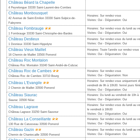
Château Béard la Chapelle
4 Peyrelongue 33330 Saint-Laurent-des-Combes
Château Monbousquet
Horaires: Sur rendez-vous
42 Avenue de Saint-Emilion 33330 Saint-Sulpice-de-
Visites: Oui - Dégustation: Oui
Faleyrens
Château Fombrauge
Horaires: Sur rendez-vous du lundi au v
Visites: Oui - Dégustation: Oui
1 Fombrauge 33330 Saint-Christophe-des-Bardes
Château Destieux
Horaires: Sur rendez-vous du lundi au v
Visites: Oui - Dégustation: Oui
1 Destieux 33330 Saint-Hippolyte
Château Vieux Maillet
Horaires: Toute l'année sur rendez-vous
Visites: Oui - Dégustation: Oui
16 Chemin de Maillet 33500 Pomerol
Château Roc Montalon
Château Roc Montalon 33240 Saint-André-de-Cubzac
Château Roc de Cambes
Horaires: Sur rendez-vous
Visites: Oui - Dégustation: Non
Château Roc de Cambes 33710 Bourg
Horaires: Sur rendez-vous uniquement du
Château L'Evangile
vendredi de 9h à 10h30. fermé jours férié
2 Chemin de Maillet 33500 Pomerol
Visites: Oui - Dégustation: Oui
Château Siaurac
Horaires: Du lundi au vendredi de 10h à
Visites: Oui - Dégustation: Oui
Siaurac 33500 Néac
Horaires: Sur rendez-vous du lundi au v
Château Lagrave
le vendredi à 16h30
Château Lagrave 33250 Saint-Sauveur
Visites: Oui - Dégustation: Oui
Château La Conseillante
Horaires: Sur rendez-vous du lundi au v
Visites: Oui - Dégustation: Oui
130 Rue de Catusseau 33500 Pomerol
Château Gazin
Horaires: Sur rendez-vous du lundi au ve
Visites: Oui - Dégustation: Oui
Chemin de Chantecaille 33500 Pomerol