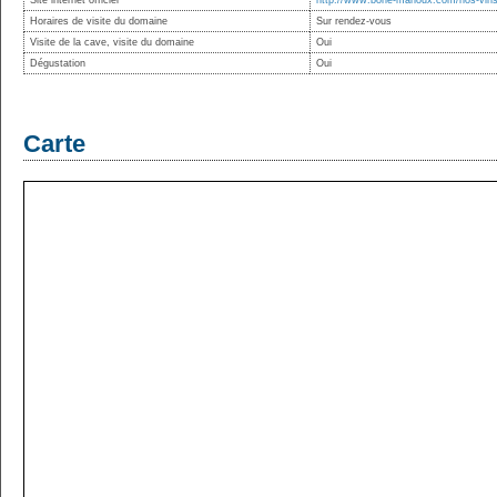
Site internet officiel
http://www.borie-manoux.com/nos-vins/
Horaires de visite du domaine
Sur rendez-vous
Visite de la cave, visite du domaine
Oui
Dégustation
Oui
Carte