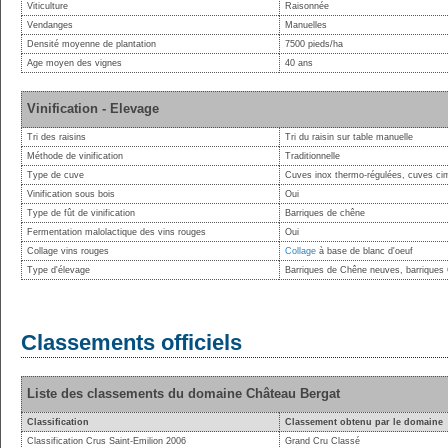
Viticulture
Raisonnée
Vendanges
Manuelles
Densité moyenne de plantation
7500 pieds/ha
Age moyen des vignes
40 ans
Vinification - Elevage
Tri des raisins
Tri du raisin sur table manuelle
Méthode de vinification
Traditionnelle
Type de cuve
Cuves inox thermo-régulées, cuves ci
Vinification sous bois
Oui
Type de fût de vinification
Barriques de chêne
Fermentation malolactique des vins rouges
Oui
Collage vins rouges
Collage
à base de blanc d'oeuf
Type d'élevage
Barriques de Chêne neuves, barriques
Classements officiels
Liste des classements du domaine Château Bergat
Classification
Classement obtenu par le domaine
Classification Crus Saint-Emilion 2006
Grand Cru Classé