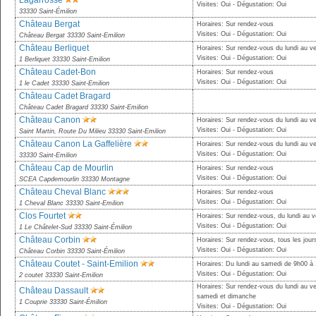
Lagarrosse
Visites: Oui - Dégustation: Oui
33330 Saint-Émilion
Château Bergat
Horaires: Sur rendez-vous
Visites: Oui - Dégustation: Oui
Château Bergat 33330 Saint-Emilion
Château Berliquet
Horaires: Sur rendez-vous du lundi au v
Visites: Oui - Dégustation: Oui
1 Berliquet 33330 Saint-Emilion
Château Cadet-Bon
Horaires: Sur rendez-vous
Visites: Oui - Dégustation: Oui
1 le Cadet 33330 Saint-Emilion
Château Cadet Bragard
Château Cadet Bragard 33330 Saint-Emilion
Château Canon
Horaires: Sur rendez-vous du lundi au v
Visites: Oui - Dégustation: Oui
Saint Martin, Route Du Milieu 33330 Saint-Emilion
Château Canon La Gaffelière
Horaires: Sur rendez-vous du lundi au v
Visites: Oui - Dégustation: Oui
33330 Saint-Emilion
Château Cap de Mourlin
Horaires: Sur rendez-vous
Visites: Oui - Dégustation: Oui
SCEA Capdemourlin 33330 Montagne
Château Cheval Blanc
Horaires: Sur rendez-vous
Visites: Oui - Dégustation: Oui
1 Cheval Blanc 33330 Saint-Emilion
Clos Fourtet
Horaires: Sur rendez-vous, du lundi au v
Visites: Oui - Dégustation: Oui
1 Le Châtelet-Sud 33330 Saint-Émilion
Château Corbin
Horaires: Sur rendez-vous, tous les jour
Visites: Oui - Dégustation: Oui
Château Corbin 33330 Saint-Émilion
Château Coutet - Saint-Emilion
Horaires: Du lundi au samedi de 9h00 à
Visites: Oui - Dégustation: Oui
2 coutet 33330 Saint-Emilion
Horaires: Sur rendez-vous du lundi au v
Château Dassault
samedi et dimanche
1 Couprie 33330 Saint-Émilion
Visites: Oui - Dégustation: Oui