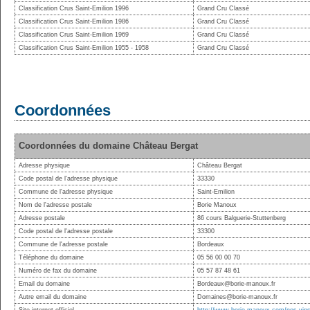
Classification Crus Saint-Emilion 1996
Grand Cru Classé
Classification Crus Saint-Emilion 1986
Grand Cru Classé
Classification Crus Saint-Emilion 1969
Grand Cru Classé
Classification Crus Saint-Emilion 1955 - 1958
Grand Cru Classé
Coordonnées
Coordonnées du domaine Château Bergat
Adresse physique
Château Bergat
Code postal de l'adresse physique
33330
Commune de l'adresse physique
Saint-Emilion
Nom de l'adresse postale
Borie Manoux
Adresse postale
86 cours Balguerie-Stuttenberg
Code postal de l'adresse postale
33300
Commune de l'adresse postale
Bordeaux
Téléphone du domaine
05 56 00 00 70
Numéro de fax du domaine
05 57 87 48 61
Email du domaine
Bordeaux@borie-manoux.fr
Autre email du domaine
Domaines@borie-manoux.fr