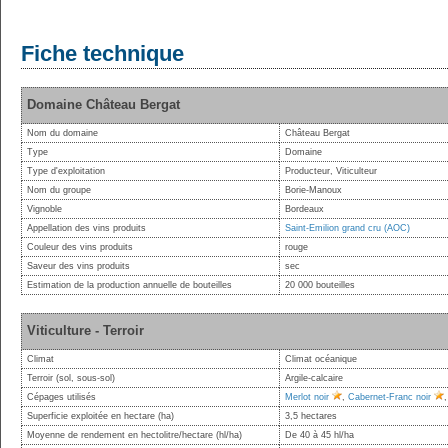
Fiche technique
Domaine Château Bergat
Nom du domaine
Château Bergat
Type
Domaine
Type d'exploitation
Producteur, Viticulteur
Nom du groupe
Borie-Manoux
Vignoble
Bordeaux
Appellation des vins produits
Saint-Emilion grand cru (AOC)
Couleur des vins produits
rouge
Saveur des vins produits
sec
Estimation de la production annuelle de bouteilles
20 000 bouteilles
Viticulture - Terroir
Climat
Climat océanique
Terroir (sol, sous-sol)
Argile-calcaire
Cépages utilisés
Merlot noir
,
Cabernet-Franc noir
Superficie exploitée en hectare (ha)
3,5 hectares
Moyenne de rendement en hectolitre/hectare (hl/ha)
De 40 à 45 hl/ha