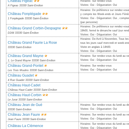
Château Figeac
Horaires: Sur rendez-vous
Visites: Oui - Dégustation: Oui
A Figeac 33330 Saint-Emilion
Horaires: De préférence sur rendez-vous
Château Fonplégade
y compris les Week-ends et Jours Fériés,
Visites: Oui - Dégustation: Oui , compte
1 Fonplegade 33330 Saint-Émilion
(par personne)
Horaires: De préférence sur rendez-vou
Château Grand Corbin-Despagne
19h00, fermé le dimanche sauf (sur ren
D244 33330 Saint-Émilion
Visites: Oui - Dégustation: Oui
Horaires: De Avril à Novembre, Tous les
Château Grand Faurie La Rose
tous les jours sauf mercredi et week-en
Visite en anglais à 14h00.
33330 Saint-Emilion
Visites: Oui - Dégustation: Oui
Château Grand Mayne
Horaires: Sur rendez-vous du lundi au ve
Visites: Oui - Dégustation: Oui
1, Le Grand Mayne 33330 Saint-Emilion
Château Grand-Pontet
Horaires: Sur rendez-vous
Visites: Oui - Dégustation: Oui
Les Trois Moulins 33330 Saint-Emilion
Château Guadet
4 Rue Guadet 33330 Saint-Emilion
Château Haut-Cadet
Château Haut-Cadet 33330 Saint-Emilion
Château Haut-Corbin
Le Jurat 33330 Saint-Emilion
Château Jean de Gué
Horaires: Sur rendez-vous du lundi au 
Visites: Oui - Dégustation: Oui
33330 Saint-Emilion
Château Jean Faure
Horaires: Sur rendez-vous du lundi au v
Visites: Oui - Dégustation: Oui
Jean Faure 33330 Saint-Emilion
Horaires: Sur rendez-vous du lundi au v
Château La Clémence
Visites: Oui - Dégustation: Oui