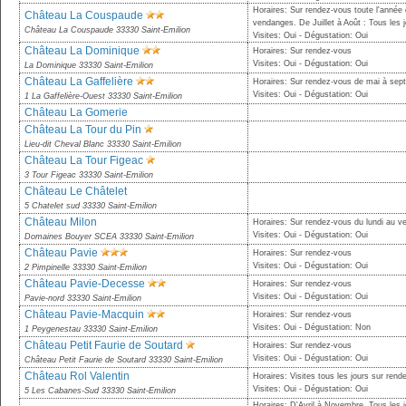
Horaires: Sur rendez-vous toute l'année
Château La Couspaude
vendanges. De Juillet à Août : Tous les 
Château La Couspaude 33330 Saint-Emilion
Visites: Oui - Dégustation: Oui
Château La Dominique
Horaires: Sur rendez-vous
Visites: Oui - Dégustation: Oui
La Dominique 33330 Saint-Emilion
Château La Gaffelière
Horaires: Sur rendez-vous de mai à sep
Visites: Oui - Dégustation: Oui
1 La Gaffelière-Ouest 33330 Saint-Emilion
Château La Gomerie
Château La Tour du Pin
Lieu-dit Cheval Blanc 33330 Saint-Emilion
Château La Tour Figeac
3 Tour Figeac 33330 Saint-Emilion
Château Le Châtelet
5 Chatelet sud 33330 Saint-Emilion
Château Milon
Horaires: Sur rendez-vous du lundi au v
Visites: Oui - Dégustation: Oui
Domaines Bouyer SCEA 33330 Saint-Emilion
Château Pavie
Horaires: Sur rendez-vous
Visites: Oui - Dégustation: Oui
2 Pimpinelle 33330 Saint-Emilion
Château Pavie-Decesse
Horaires: Sur rendez-vous
Visites: Oui - Dégustation: Oui
Pavie-nord 33330 Saint-Emilion
Château Pavie-Macquin
Horaires: Sur rendez-vous
Visites: Oui - Dégustation: Non
1 Peygenestau 33330 Saint-Emilion
Château Petit Faurie de Soutard
Horaires: Sur rendez-vous
Visites: Oui - Dégustation: Oui
Château Petit Faurie de Soutard 33330 Saint-Emilion
Château Rol Valentin
Horaires: Visites tous les jours sur ren
Visites: Oui - Dégustation: Oui
5 Les Cabanes-Sud 33330 Saint-Emilion
Horaires: D'Avril à Novembre, Tous les 