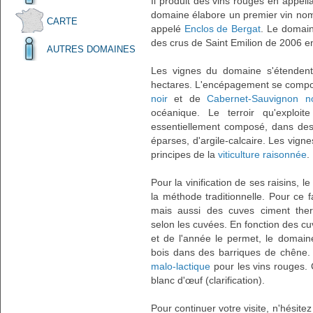
Il produit des vins rouges en appell
domaine élabore un premier vin n
CARTE
appelé
Enclos de Bergat
. Le domain
des crus de Saint Emilion de 2006 e
AUTRES DOMAINES
Les vignes du domaine s'étendent
hectares. L'encépagement se comp
noir
et de
Cabernet-Sauvignon no
océanique. Le terroir qu'explo
essentiellement composé, dans des
éparses, d'argile-calcaire. Les vign
principes de la
viticulture raisonnée
.
Pour la vinification de ses raisins, le
la méthode traditionnelle. Pour ce 
mais aussi des cuves ciment therm
selon les cuvées. En fonction des cuv
et de l'année le permet, le domaine
bois dans des barriques de chêne.
malo-lactique
pour les vins rouges. 
blanc d'œuf (clarification).
Pour continuer votre visite, n'hésite