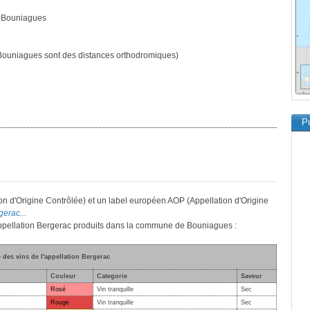
 Bouniagues
ouniagues sont des distances orthodromiques)
Pu
on d'Origine Contrôlée) et un label européen AOP (Appellation d'Origine
gerac...
'appellation Bergerac produits dans la commune de Bouniagues :
e des vins de l'appellation Bergerac
Couleur
Categorie
Saveur
Rosé
Vin tranquille
Sec
Rouge
Vin tranquille
Sec