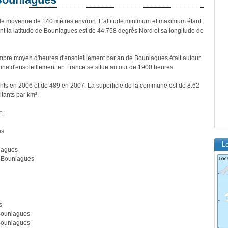
e moyenne de 140 mètres environ. L'altitude minimum et maximum étant
 la latitude de Bouniagues est de 44.758 degrés Nord et sa longitude de
bre moyen d'heures d'ensoleillement par an de Bouniagues était autour
ne d'ensoleillement en France se situe autour de 1900 heures.
nts en 2006 et de 489 en 2007. La superficie de la commune est de 8.62
itants par km².
 :
es
L
iagues
 Bouniagues
s
Bouniagues
Bouniagues