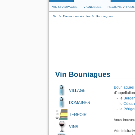
VIN CHAMPAGNE
VIGNOBLES
REGIONS VITICO
Vin
>
Communes viticoles
>
Bouniagues
Vin Bouniagues
Bouniagues
VILLAGE
d'appellation
- le
Berger
DOMAINES
- le
Côtes 
- le
Périgo
TERROIR
Vous trouvere
VINS
Administrati