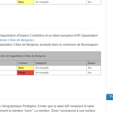
Blanc
Vin tranquille
Sec
(Appellation d'Origine Contrôlée) et un label européen AOP (Appellation
iticole Côtes de Bergerac...
l'appellation Côtes de Bergerac produits dans la commune de Bouniagues :
 vins de l'appellation Côtes de Bergerac
Couleur
Categorie
Saveur
Blanc
Vin tranquille
Sec
Rouge
Vin tranquille
Sec
Pu
n Géographique Protégée). A noter que le label IGP remplace le label
lement la mention
"zone"
. La mention
"Zone"
correspond à une surface