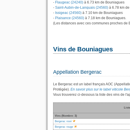
-
Flaugeac (24240)
à 6.73 km de Bouniagues
-
Saint-Aubin-de-Lanquais (24560)
à 6.78 km de
-
Issigeac (24560)
à 7.10 km de Bouniagues
-
Plaisance (24560)
à 7.18 km de Bouniagues.
(Les distances avec ces communes proches de B
Vins de Bouniagues
Appellation Bergerac
Le Bergerac est un label français AOC (Appellati
Protégée).
En savoir plus sur le label viticole Ber
Vous trouverez ci-dessous la liste des vins de l
List
Vins (Nombre: 3)
Bergerac rosé
Bergerac rouge