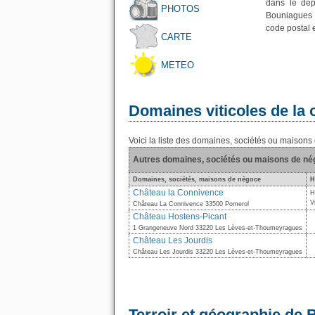
dans le dép
PHOTOS
Bouniagues a
code postal 
CARTE
METEO
Domaines viticoles de l
Voici la liste des domaines, sociétés ou maiso
Autres domaines, sociétés ou maisons de n
Domaines, sociétés, maisons de négoce
H
Château la Connivence
H
V
Château La Connivence 33500 Pomerol
Château Hostens-Picant
1 Grangeneuve Nord 33220 Les Lèves-et-Thoumeyragues
Château Les Jourdis
Château Les Jourdis 33220 Les Lèves-et-Thoumeyragues
Terroir et géographie de