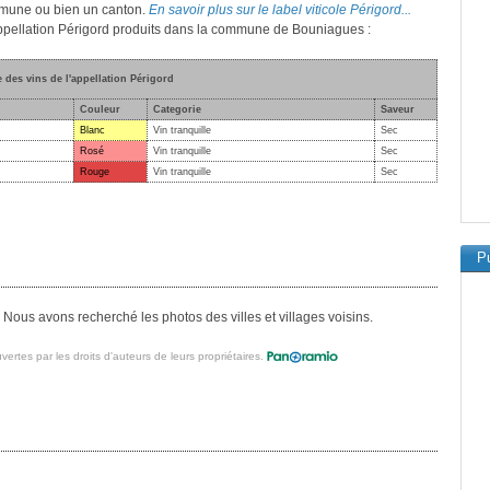
mmune ou bien un canton.
En savoir plus sur le label viticole Périgord...
'appellation Périgord produits dans la commune de Bouniagues :
e des vins de l'appellation Périgord
Couleur
Categorie
Saveur
Blanc
Vin tranquille
Sec
Rosé
Vin tranquille
Sec
Rouge
Vin tranquille
Sec
Pu
ous avons recherché les photos des villes et villages voisins.
vertes par les droits d'auteurs de leurs propriétaires.