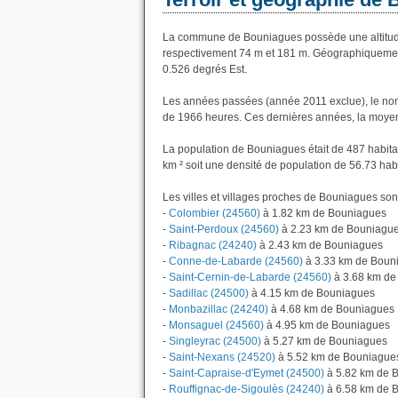
La commune de Bouniagues possède une altitud
respectivement 74 m et 181 m. Géographiquement
0.526 degrés Est.
Les années passées (année 2011 exclue), le nom
de 1966 heures. Ces dernières années, la moyen
La population de Bouniagues était de 487 habita
km ² soit une densité de population de 56.73 hab
Les villes et villages proches de Bouniagues sont
-
Colombier (24560)
à 1.82 km de Bouniagues
-
Saint-Perdoux (24560)
à 2.23 km de Bouniagu
-
Ribagnac (24240)
à 2.43 km de Bouniagues
-
Conne-de-Labarde (24560)
à 3.33 km de Boun
-
Saint-Cernin-de-Labarde (24560)
à 3.68 km de
-
Sadillac (24500)
à 4.15 km de Bouniagues
-
Monbazillac (24240)
à 4.68 km de Bouniagues
-
Monsaguel (24560)
à 4.95 km de Bouniagues
-
Singleyrac (24500)
à 5.27 km de Bouniagues
-
Saint-Nexans (24520)
à 5.52 km de Bouniague
-
Saint-Capraise-d'Eymet (24500)
à 5.82 km de 
-
Rouffignac-de-Sigoulès (24240)
à 6.58 km de 