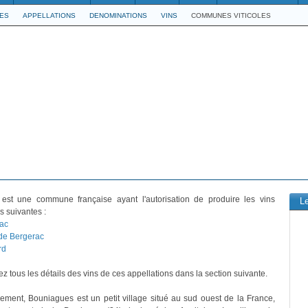
LES
APPELLATIONS
DENOMINATIONS
VINS
COMMUNES VITICOLES
est une commune française ayant l'autorisation de produire les vins
L
s suivantes :
ac
de Bergerac
rd
z tous les détails des vins de ces appellations dans la section suivante.
vement, Bouniagues est un petit village situé au sud ouest de la France,