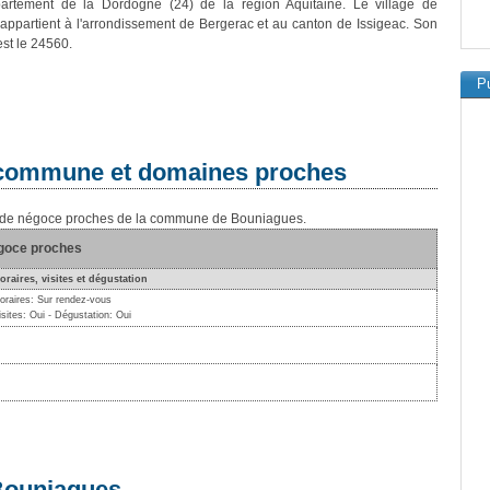
artement de la Dordogne (24) de la région Aquitaine. Le village de
ppartient à l'arrondissement de Bergerac et au canton de Issigeac. Son
est le 24560.
Pu
a commune et domaines proches
ns de négoce proches de la commune de Bouniagues.
égoce proches
oraires, visites et dégustation
oraires: Sur rendez-vous
isites: Oui - Dégustation: Oui
 Bouniagues