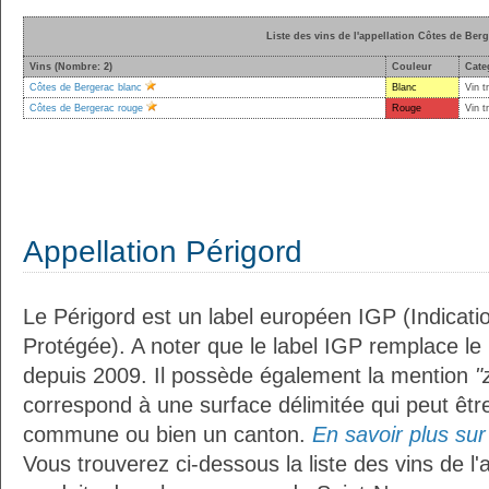
Liste des vins de l'appellation Côtes de Ber
Vins (Nombre: 2)
Couleur
Cate
Côtes de Bergerac blanc
Blanc
Vin t
Côtes de Bergerac rouge
Rouge
Vin t
Appellation Périgord
Le Périgord est un label européen IGP (Indicat
Protégée). A noter que le label IGP remplace le
depuis 2009. Il possède également la mention
"
correspond à une surface délimitée qui peut êt
commune ou bien un canton.
En savoir plus sur 
Vous trouverez ci-dessous la liste des vins de l'