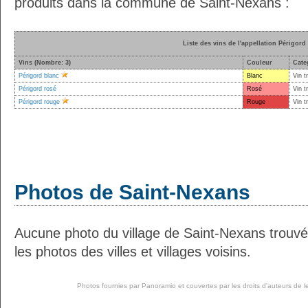
produits dans la commune de Saint-Nexans :
Liste des vins de l'appellation Périgord
Vins (Nombre: 3)
Couleur
Cate
Périgord blanc
Blanc
Vin t
Périgord rosé
Rosé
Vin t
Périgord rouge
Rouge
Vin t
Photos de Saint-Nexans
Aucune photo du village de Saint-Nexans trouv
les photos des villes et villages voisins.
Photos fournies par
Panoramio
et couvertes par les droits d'auteurs de l