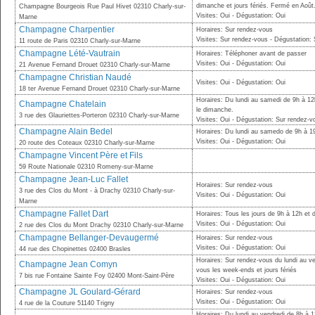
dimanche et jours fériés. Fermé en Août
Champagne Bourgeois Rue Paul Hivet 02310 Charly-sur-
Visites: Oui - Dégustation: Oui
Marne
Champagne Charpentier
Horaires: Sur rendez-vous
Visites: Sur rendez-vous - Dégustation:
11 route de Paris 02310 Charly-sur-Marne
Champagne Lété-Vautrain
Horaires: Téléphoner avant de passer
Visites: Oui - Dégustation: Oui
21 Avenue Fernand Drouet 02310 Charly-sur-Marne
Champagne Christian Naudé
Visites: Oui - Dégustation: Oui
18 ter Avenue Fernand Drouet 02310 Charly-sur-Marne
Horaires: Du lundi au samedi de 9h à 1
Champagne Chatelain
le dimanche.
3 rue des Glauriettes-Porteron 02310 Charly-sur-Marne
Visites: Oui - Dégustation: Sur rendez-
Champagne Alain Bedel
Horaires: Du lundi au samedo de 9h à 19h
Visites: Oui - Dégustation: Oui
20 route des Coteaux 02310 Charly-sur-Marne
Champagne Vincent Père et Fils
59 Route Nationale 02310 Romeny-sur-Marne
Champagne Jean-Luc Fallet
Horaires: Sur rendez-vous
3 rue des Clos du Mont - à Drachy 02310 Charly-sur-
Visites: Oui - Dégustation: Oui
Marne
Champagne Fallet Dart
Horaires: Tous les jours de 9h à 12h et 
Visites: Oui - Dégustation: Oui
2 rue des Clos du Mont Drachy 02310 Charly-sur-Marne
Champagne Bellanger-Devaugermé
Horaires: Sur rendez-vous
Visites: Oui - Dégustation: Oui
44 rue des Chopinettes 02400 Brasles
Horaires: Sur rendez-vous du lundi au v
Champagne Jean Comyn
vous les week-ends et jours fériés
7 bis rue Fontaine Sainte Foy 02400 Mont-Saint-Père
Visites: Oui - Dégustation: Oui
Champagne JL Goulard-Gérard
Horaires: Sur rendez-vous
Visites: Oui - Dégustation: Oui
4 rue de la Couture 51140 Trigny
Horaires: Du lundi au vendredi de 8h à 1