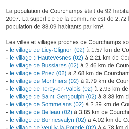
La population de Courchamps était de 92 habita
2007. La superficie de la commune est de 2.72 
population de 33.09 habitants par km².
Les villes et villages proches de Courchamps so
-
le village de Licy-Clignon (02)
à 1.57 km de C
-
le village d'Hautevesnes (02)
à 2.21 km de Co
-
le village de Bussiares (02)
à 2.46 km de Cou
-
le village de Priez (02)
à 2.68 km de Courcha
-
le village de Monthiers (02)
à 2.79 km de Cou
-
le village de Torcy-en-Valois (02)
à 2.93 km d
-
le village de Saint-Gengoulph (02)
à 3.38 km 
-
le village de Sommelans (02)
à 3.39 km de C
-
le village de Belleau (02)
à 3.85 km de Courc
-
le village de Bonnesvalyn (02)
à 4.02 km de C
-
le village de Veuilly-la-Poterie (02)
à 4.78 km 