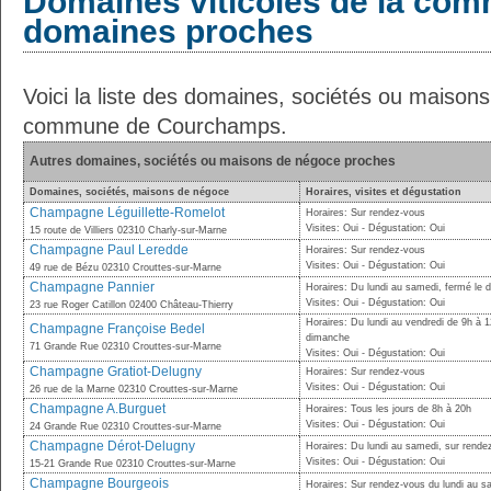
Domaines viticoles de la com
domaines proches
Voici la liste des domaines, sociétés ou maison
commune de Courchamps.
Autres domaines, sociétés ou maisons de négoce proches
Domaines, sociétés, maisons de négoce
Horaires, visites et dégustation
Champagne Léguillette-Romelot
Horaires: Sur rendez-vous
Visites: Oui - Dégustation: Oui
15 route de Villiers 02310 Charly-sur-Marne
Champagne Paul Leredde
Horaires: Sur rendez-vous
Visites: Oui - Dégustation: Oui
49 rue de Bézu 02310 Crouttes-sur-Marne
Champagne Pannier
Horaires: Du lundi au samedi, fermé le d
Visites: Oui - Dégustation: Oui
23 rue Roger Catillon 02400 Château-Thierry
Horaires: Du lundi au vendredi de 9h à 
Champagne Françoise Bedel
dimanche
71 Grande Rue 02310 Crouttes-sur-Marne
Visites: Oui - Dégustation: Oui
Champagne Gratiot-Delugny
Horaires: Sur rendez-vous
Visites: Oui - Dégustation: Oui
26 rue de la Marne 02310 Crouttes-sur-Marne
Champagne A.Burguet
Horaires: Tous les jours de 8h à 20h
Visites: Oui - Dégustation: Oui
24 Grande Rue 02310 Crouttes-sur-Marne
Champagne Dérot-Delugny
Horaires: Du lundi au samedi, sur rende
Visites: Oui - Dégustation: Oui
15-21 Grande Rue 02310 Crouttes-sur-Marne
Champagne Bourgeois
Horaires: Sur rendez-vous du lundi au s