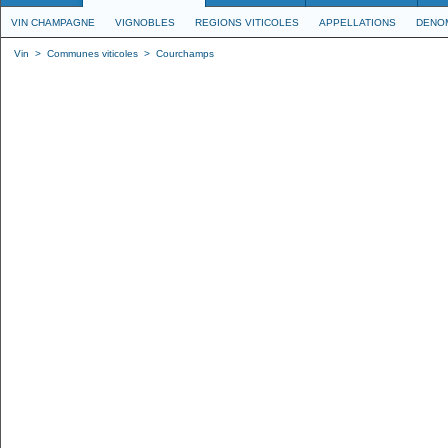
VIN CHAMPAGNE
VIGNOBLES
REGIONS VITICOLES
APPELLATIONS
DENO
Vin
>
Communes viticoles
>
Courchamps