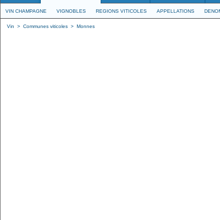
VIN CHAMPAGNE
VIGNOBLES
REGIONS VITICOLES
APPELLATIONS
DENO
Vin
>
Communes viticoles
>
Monnes