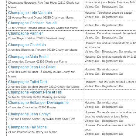
dimanche et jours fériés. Fermé en Août
Champagne Bourgeois Rue Paul Hivet 02310 Charly-sur-
Visites: Oui - Dégustation: Oui
Marne
Champagne Lété-Vautrain
Horaires: Téléphoner avant de passer
Visites: Oui - Dégustation: Oui
21 Avenue Fernand Drouet 02310 Charly-sur-Marne
Champagne Christian Naudé
Visites: Oui - Dégustation: Oui
18 ter Avenue Fernand Drouet 02310 Charly-sur-Marne
Champagne Pannier
Horaires: Du lundi au samedi, fermé le d
Visites: Oui - Dégustation: Oui
23 rue Roger Catillon 02400 Château-Thierry
Horaires: Du lundi au samedi de 9h à 1
Champagne Chatelain
le dimanche.
3 rue des Glauriettes-Porteron 02310 Charly-sur-Marne
Visites: Oui - Dégustation: Sur rendez-
Champagne Alain Bedel
Horaires: Du lundi au samedo de 9h à 19h
Visites: Oui - Dégustation: Oui
20 route des Coteaux 02310 Charly-sur-Marne
Champagne Jean-Luc Fallet
Horaires: Sur rendez-vous
3 rue des Clos du Mont - à Drachy 02310 Charly-sur-
Visites: Oui - Dégustation: Oui
Marne
Champagne Fallet Dart
Horaires: Tous les jours de 9h à 12h et 
Visites: Oui - Dégustation: Oui
2 rue des Clos du Mont Drachy 02310 Charly-sur-Marne
Champagne Vincent Père et Fils
59 Route Nationale 02310 Romeny-sur-Marne
Champagne Bellanger-Devaugermé
Horaires: Sur rendez-vous
Visites: Oui - Dégustation: Oui
44 rue des Chopinettes 02400 Brasles
Horaires: Sur rendez-vous du lundi au v
Champagne Jean Comyn
vous les week-ends et jours fériés
7 bis rue Fontaine Sainte Foy 02400 Mont-Saint-Père
Visites: Oui - Dégustation: Oui
Horaires: Du lundi au vendredi de 8h à 1
Champagne Faÿ Michel
vous
21 rue Pasteur 02850 Barzy-sur-Marne
Visites: Oui - Dégustation: Oui