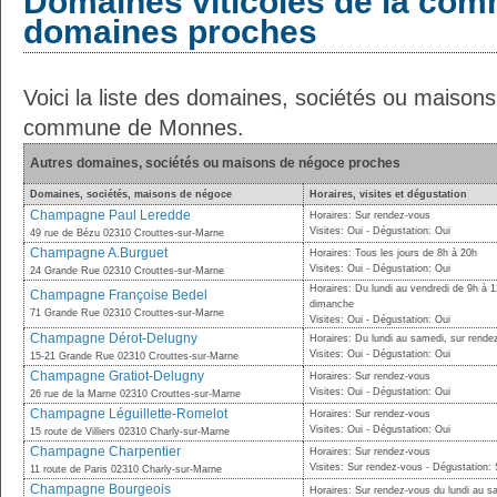
Domaines viticoles de la com
domaines proches
Voici la liste des domaines, sociétés ou maison
commune de Monnes.
Autres domaines, sociétés ou maisons de négoce proches
Domaines, sociétés, maisons de négoce
Horaires, visites et dégustation
Champagne Paul Leredde
Horaires: Sur rendez-vous
Visites: Oui - Dégustation: Oui
49 rue de Bézu 02310 Crouttes-sur-Marne
Champagne A.Burguet
Horaires: Tous les jours de 8h à 20h
Visites: Oui - Dégustation: Oui
24 Grande Rue 02310 Crouttes-sur-Marne
Horaires: Du lundi au vendredi de 9h à 
Champagne Françoise Bedel
dimanche
71 Grande Rue 02310 Crouttes-sur-Marne
Visites: Oui - Dégustation: Oui
Champagne Dérot-Delugny
Horaires: Du lundi au samedi, sur rende
Visites: Oui - Dégustation: Oui
15-21 Grande Rue 02310 Crouttes-sur-Marne
Champagne Gratiot-Delugny
Horaires: Sur rendez-vous
Visites: Oui - Dégustation: Oui
26 rue de la Marne 02310 Crouttes-sur-Marne
Champagne Léguillette-Romelot
Horaires: Sur rendez-vous
Visites: Oui - Dégustation: Oui
15 route de Villiers 02310 Charly-sur-Marne
Champagne Charpentier
Horaires: Sur rendez-vous
Visites: Sur rendez-vous - Dégustation:
11 route de Paris 02310 Charly-sur-Marne
Champagne Bourgeois
Horaires: Sur rendez-vous du lundi au s