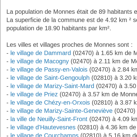
La population de Monnes était de 89 habitants 
La superficie de la commune est de 4.92 km ² s
population de 18.90 habitants par km².
Les villes et villages proches de Monnes sont :
-
le village de Dammard
(02470) à 1.65 km de 
-
le village de Macogny
(02470) à 2.11 km de 
-
le village de Passy-en-Valois
(02470) à 2.84 
-
le village de Saint-Gengoulph
(02810) à 3.20 
-
le village de Marizy-Saint-Mard
(02470) à 3.5
-
le village de Priez
(02470) à 3.57 km de Monn
-
le village de Chézy-en-Orxois
(02810) à 3.87 
-
le village de Marizy-Sainte-Geneviève
(02470)
-
la ville de Neuilly-Saint-Front
(02470) à 4.09 
-
le village d'Hautevesnes
(02810) à 4.36 km d
-
le village de Courchamps
(02810) à 5.16 km 