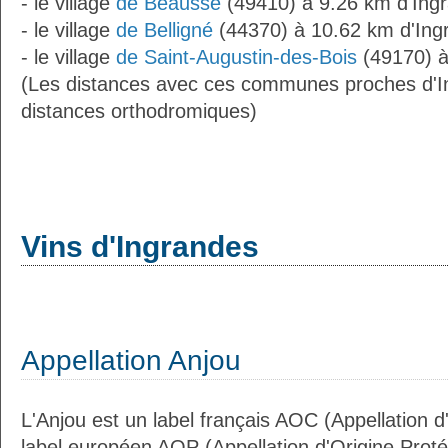
- le village
de Beausse
(49410) à 9.26 km d'Ing
- le village
de Belligné
(44370) à 10.62 km d'Ing
- le village
de Saint-Augustin-des-Bois
(49170) à
(Les distances avec ces communes proches d'I
distances orthodromiques)
Vins d'Ingrandes
Appellation Anjou
L'Anjou est un label français AOC (Appellation d
label européen AOP (Appellation d'Origine Prot