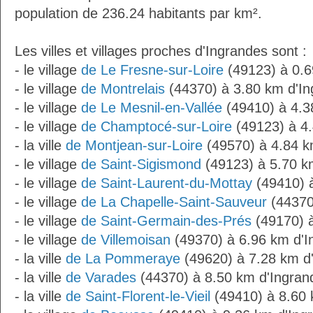
population de 236.24 habitants par km².
Les villes et villages proches d'Ingrandes sont :
- le village
de Le Fresne-sur-Loire
(49123) à 0.6
- le village
de Montrelais
(44370) à 3.80 km d'I
- le village
de Le Mesnil-en-Vallée
(49410) à 4.3
- le village
de Champtocé-sur-Loire
(49123) à 4.
- la ville
de Montjean-sur-Loire
(49570) à 4.84 k
- le village
de Saint-Sigismond
(49123) à 5.70 k
- le village
de Saint-Laurent-du-Mottay
(49410) à
- le village
de La Chapelle-Saint-Sauveur
(44370
- le village
de Saint-Germain-des-Prés
(49170) à
- le village
de Villemoisan
(49370) à 6.96 km d'I
- la ville
de La Pommeraye
(49620) à 7.28 km d
- la ville
de Varades
(44370) à 8.50 km d'Ingran
- la ville
de Saint-Florent-le-Vieil
(49410) à 8.60 