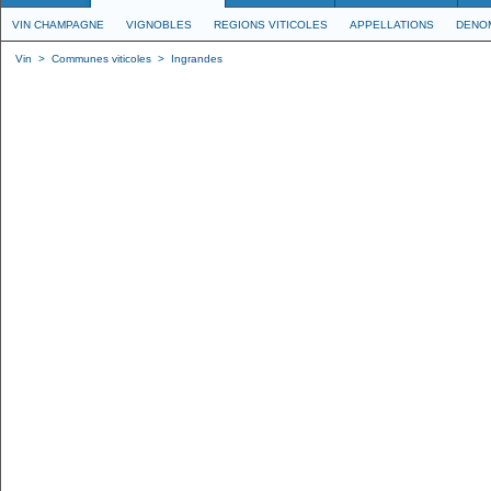
VIN CHAMPAGNE
VIGNOBLES
REGIONS VITICOLES
APPELLATIONS
DENO
Vin
>
Communes viticoles
>
Ingrandes