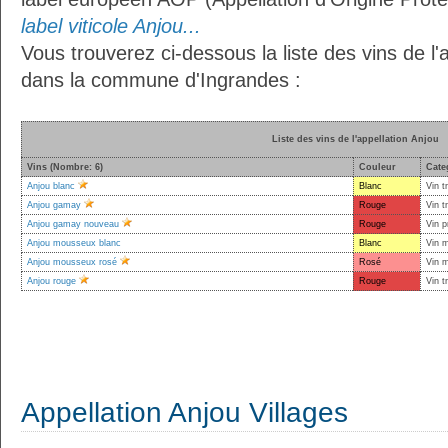
label viticole Anjou...
Vous trouverez ci-dessous la liste des vins de l'
dans la commune d'Ingrandes :
Liste des vins de l'appellation Anjou
Vins (Nombre: 6)
Couleur
Cate
Anjou blanc
Blanc
Vin t
Anjou gamay
Rouge
Vin t
Anjou gamay nouveau
Rouge
Vin p
Anjou mousseux blanc
Blanc
Vin 
Anjou mousseux rosé
Rosé
Vin 
Anjou rouge
Rouge
Vin t
Appellation Anjou Villages