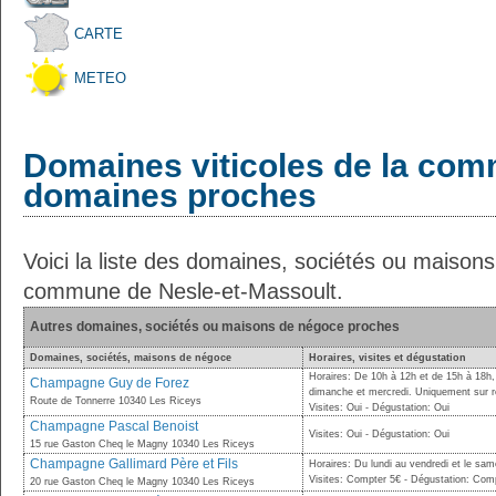
CARTE
METEO
Domaines viticoles de la com
domaines proches
Voici la liste des domaines, sociétés ou maison
commune de Nesle-et-Massoult.
Autres domaines, sociétés ou maisons de négoce proches
Domaines, sociétés, maisons de négoce
Horaires, visites et dégustation
Horaires: De 10h à 12h et de 15h à 18h, 
Champagne Guy de Forez
dimanche et mercredi. Uniquement sur r
Route de Tonnerre 10340 Les Riceys
Visites: Oui - Dégustation: Oui
Champagne Pascal Benoist
Visites: Oui - Dégustation: Oui
15 rue Gaston Cheq le Magny 10340 Les Riceys
Champagne Gallimard Père et Fils
Horaires: Du lundi au vendredi et le sa
Visites: Compter 5€ - Dégustation: Com
20 rue Gaston Cheq le Magny 10340 Les Riceys