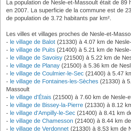
La population de Nesle-et-Massoult était de 89 
en 2007. La superficie de la commune est de 23
de population de 3.72 habitants par km².
Les villes et villages proches de Nesle-et-Massou
-
le village de Balot
(21330) à 4.07 km de Nesle
-
le village de Puits
(21400) à 5.21 km de Nesle-
-
le village de Savoisy
(21500) à 5.22 km de Nes
-
le village de Planay
(21500) à 5.36 km de Nesl
-
le village de Coulmier-le-Sec
(21400) à 5.47 k
-
le village de Fontaines-les-Sèches
(21330) à 5
Massoult
-
le village d'Étais
(21500) à 7.60 km de Nesle-e
-
le village de Bissey-la-Pierre
(21330) à 8.12 km
-
le village d'Ampilly-le-Sec
(21400) à 8.41 km d
-
le village de Chamesson
(21400) à 8.44 km de
-
le village de Verdonnet
(21330) à 8.53 km de N