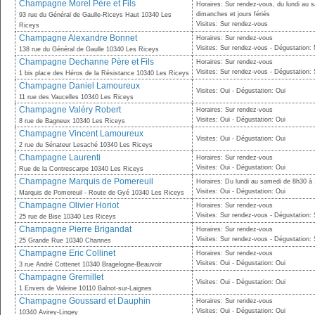
Champagne Morel Père et Fils
Horaires: Sur rendez-vous, du lundi au 
dimanches et jours fériés
93 rue du Général de Gaulle-Riceys Haut 10340 Les
Visites: Sur rendez-vous
Riceys
Champagne Alexandre Bonnet
Horaires: Sur rendez-vous
Visites: Sur rendez-vous - Dégustation:
138 rue du Général de Gaulle 10340 Les Riceys
Champagne Dechanne Père et Fils
Horaires: Sur rendez-vous
Visites: Sur rendez-vous - Dégustation:
1 bis place des Héros de la Résistance 10340 Les Riceys
Champagne Daniel Lamoureux
Visites: Oui - Dégustation: Oui
11 rue des Vaucelles 10340 Les Riceys
Champagne Valéry Robert
Horaires: Sur rendez-vous
Visites: Oui - Dégustation: Oui
8 rue de Bagneux 10340 Les Riceys
Champagne Vincent Lamoureux
Visites: Oui - Dégustation: Oui
2 rue du Sénateur Lesaché 10340 Les Riceys
Champagne Laurenti
Horaires: Sur rendez-vous
Visites: Oui - Dégustation: Oui
Rue de la Contrescarpe 10340 Les Riceys
Champagne Marquis de Pomereuil
Horaires: Du lundi au samedi de 8h30 à 
Visites: Oui - Dégustation: Oui
Marquis de Pomereuil - Route de Gyé 10340 Les Riceys
Champagne Olivier Horiot
Horaires: Sur rendez-vous
Visites: Sur rendez-vous - Dégustation:
25 rue de Bise 10340 Les Riceys
Champagne Pierre Brigandat
Horaires: Sur rendez-vous
Visites: Sur rendez-vous - Dégustation:
25 Grande Rue 10340 Channes
Champagne Eric Collinet
Horaires: Sur rendez-vous
Visites: Oui - Dégustation: Oui
3 rue André Cottenet 10340 Bragelogne-Beauvoir
Champagne Gremillet
Visites: Oui - Dégustation: Oui
1 Envers de Valeine 10110 Balnot-sur-Laignes
Champagne Goussard et Dauphin
Horaires: Sur rendez-vous
Visites: Oui - Dégustation: Oui
10340 Avirey-Lingey