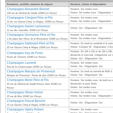
Domaines, sociétés, maisons de négoce
Horaires, visites et dégustation
Champagne Alexandre Bonnet
Horaires: Sur rendez-vous
Visites: Sur rendez-vous - Dégustation:
138 rue du Général de Gaulle 10340 Les Riceys
Champagne Clergeot Père et Fils
Horaires: Sur rendez-vous
Visites: Sur rendez-vous - Dégustation:
31 bis rue Gaston-Cheq 'Le Magny' 10340 Les Riceys
Champagne Daniel Lamoureux
Visites: Oui - Dégustation: Oui
11 rue des Vaucelles 10340 Les Riceys
Champagne Dechanne Père et Fils
Horaires: Sur rendez-vous
Visites: Sur rendez-vous - Dégustation:
1 bis place des Héros de la Résistance 10340 Les Riceys
Champagne Gallimard Père et Fils
Horaires: Du lundi au vendredi et le sa
Visites: Compter 5€ - Dégustation: Com
20 rue Gaston Cheq le Magny 10340 Les Riceys
Horaires: De 10h à 12h et de 15h à 18h, 
Champagne Guy de Forez
dimanche et mercredi. Uniquement sur r
Route de Tonnerre 10340 Les Riceys
Visites: Oui - Dégustation: Oui
Champagne Laurenti
Horaires: Sur rendez-vous
Visites: Oui - Dégustation: Oui
Rue de la Contrescarpe 10340 Les Riceys
Champagne Marquis de Pomereuil
Horaires: Du lundi au samedi de 8h30 à 
Visites: Oui - Dégustation: Oui
Marquis de Pomereuil - Route de Gyé 10340 Les Riceys
Champagne Morel Père et Fils
Horaires: Sur rendez-vous, du lundi au 
dimanches et jours fériés
93 rue du Général de Gaulle-Riceys Haut 10340 Les
Visites: Sur rendez-vous
Riceys
Champagne Olivier Horiot
Horaires: Sur rendez-vous
Visites: Sur rendez-vous - Dégustation:
25 rue de Bise 10340 Les Riceys
Champagne Pascal Benoist
Visites: Oui - Dégustation: Oui
15 rue Gaston Cheq le Magny 10340 Les Riceys
Champagne Valéry Robert
Horaires: Sur rendez-vous