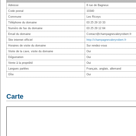
Adresse
8 rue de Bagneux
Code postal
10340
Commune
Les Riceys
Téléphone du domaine
03 25 29 10 33
Numéro de fax du domaine
03 25 29 12 64
Email du domaine
Contact@champagnevaleryrobert.fr
Site internet officiel
http://champagnevaleryrobert.fr
Horaires de visite du domaine
Sur rendez-vous
Visite de la cave, visite du domaine
Oui
Dégustation
Oui
Vente à la propriété
Oui
Langues parlées
Français, anglais, allemand
Gîte
Oui
Carte