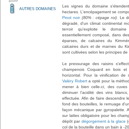
Les vignes du domaine s'étendent
AUTRES DOMAINES
hectares. L'encépagement se comp
Pinot noir
(80% : cépage roi)
. Le d
dégradé, d'un climat continental mo
terroir qu'exploite le domain
essentiellement composé, dans des
éparses, de calcaires du Kimméri
calcaires durs et de marnes du K
sont cultivées selon les principes de
Le pressurage des raisins s'effect
champenois Coquard en bois et 
horizontal. Pour la vinification de
Valéry Robert
a opté pour la méth
mener à bien celle-ci, des cuves 
diminuer l'acidité des vins blanc
effectuée. Afin de faire descendre 
fond des bouteilles, le remuage d'un
façon mécanique par gyropalette. A
sur lattes obligatoire pour les cha
dépôt par
dégorgement à la glace
(
col de la bouteille dans un bain à -2