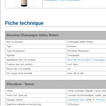
Fiche technique
Domaine Champagne Valéry Robert
Nom du domaine
Champagne Valéry Robert
Type
Domaine
Type d'exploitation
Récoltant, Manipulant
Vignoble
Champagne
Appellations des vins produits
Rosé des Riceys (AOC)
,
Champagne 
Couleurs des vins produits
rosé, blanc
Saveur des vins produits
sec
Prix moyen d'une bouteille
entre 12€ et 18€
Viticulture - Terroir
Climat
Climat océanique dégradé, climat conti
Terroir (sol, sous-sol)
Calcaires du Kimméridgien, argiles, pl
Cépages utilisés
Chardonnay blanc
(20%)
,
Pinot noir
Superficie exploitée en hectare (ha)
13 hectares