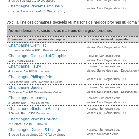
Visites: Oui - Dégustation: Oui
8 rue de Bagneux 10340 Les Riceys
Champagne Vincent Lamoureux
Visites: Oui - Dégustation: Oui
2 rue du Sénateur Lesaché 10340 Les Riceys
Voici la liste des domaines, sociétés ou maisons de négoce proches du dom
Autres domaines, sociétés ou maisons de négoce proches
Domaines, sociétés, maisons de négoce
Horaires, visites et dégustation
Champagne Gremillet
Visites: Oui - Dégustation: Oui
1 Envers de Valeine 10110 Balnot-sur-Laignes
Champagne Goussard et Dauphin
Horaires: Sur rendez-vous
Visites: Oui - Dégustation: Oui
10340 Avirey-Lingey
Champagne Fleury
Horaires: Sur rendez-vous
Visites: Sur rendez-vous - Dégustation: 
43 Grande Rue 10250 Courteron
Champagne Philippe Prié
Visites: Oui - Dégustation: Oui
108 Grande Rue 10250 Neuville-sur-Seine
Champagne Baudry
Horaires: Sur rendez-vous
Visites: Sur rendez-vous - Dégustation:
72 Grande Rue 10250 Neuville-sur-Seine
Champagne Mannoury
Horaires: Sur rendez-vous
Visites: Oui - Dégustation: Oui
3 Grande Rue 10250 Courteron
Champagne Stéphane Breton
Horaires: Sur rendez-vous
Visites: Oui - Dégustation: Oui
3 Grande Rue 10250 Courteron
Champagne Vincent Couche
29 Grande Rue 10110 Buxeuil
Champagne Dosnon & Lepage
Horaires: Sur rendez-vous
Visites: Sur rendez-vous
4 rue du Bas de Lingey 10340 Avirey-Lingey