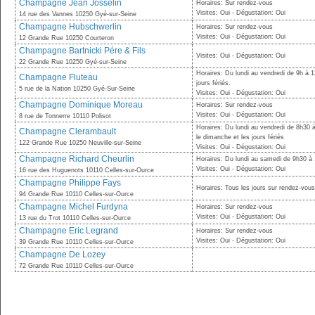
Champagne Jean Josselin
Horaires: Sur rendez-vous
Visites: Oui - Dégustation: Oui
14 rue des Vannes 10250 Gyé-sur-Seine
Champagne Hubschwerlin
Horaires: Sur rendez-vous
Visites: Oui - Dégustation: Oui
12 Grande Rue 10250 Courteron
Champagne Bartnicki Pére & Fils
Visites: Oui - Dégustation: Oui
22 Grande Rue 10250 Gyé-sur-Seine
Horaires: Du lundi au vendredi de 9h à 
Champagne Fluteau
jours fériés.
5 rue de la Nation 10250 Gyé-Sur-Seine
Visites: Oui - Dégustation: Oui
Champagne Dominique Moreau
Horaires: Sur rendez-vous
Visites: Oui - Dégustation: Oui
8 rue de Tonnerre 10110 Polisot
Horaires: Du lundi au vendredi de 8h30 
Champagne Clerambault
le dimanche et les jours fériés
122 Grande Rue 10250 Neuville-sur-Seine
Visites: Oui - Dégustation: Oui
Champagne Richard Cheurlin
Horaires: Du lundi au samedi de 9h30 à
Visites: Oui - Dégustation: Oui
16 rue des Huguenots 10110 Celles-sur-Ource
Champagne Philippe Fays
Horaires: Tous les jours sur rendez-vou
94 Grande Rue 10110 Celles-sur-Ource
Champagne Michel Furdyna
Horaires: Sur rendez-vous
Visites: Oui - Dégustation: Oui
13 rue du Trot 10110 Celles-sur-Ource
Champagne Eric Legrand
Horaires: Sur rendez-vous
Visites: Oui - Dégustation: Oui
39 Grande Rue 10110 Celles-sur-Ource
Champagne De Lozey
72 Grande Rue 10110 Celles-sur-Ource