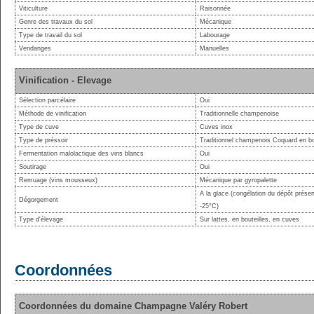
Viticulture
Raisonnée
Genre des travaux du sol
Mécanique
Type de travail du sol
Labourage
Vendanges
Manuelles
Vinification - Elevage
Sélection parcélaire
Oui
Méthode de vinification
Traditionnelle champenoise
Type de cuve
Cuves inox
Type de préssoir
Traditionnel champenois Coquard en b
Fermentation malolactique des vins blancs
Oui
Soutirage
Oui
Remuage (vins mousseux)
Mécanique par gyropalette
A la glace (congélation du dépôt présen
Dégorgement
-25°C)
Type d'élevage
Sur lattes, en bouteilles, en cuves
Coordonnées
Coordonnées du domaine Champagne Valéry Robert