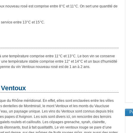
oux nouveau rosé est comprise entre 8°C et 11°C. On sert une quantité de
 service entre 13°C et 15°C.
ée à une température comprise entre 11°C et 13°C. Le bon vin se conserve
ir une température stable comprise entre 12° et 14°C et un taux d'humidité
yenne du vin Ventoux nouveau rosé est de 1 an à 2 ans.
s Ventoux
ue du Rhône méridional. En effet, elles sont enclavées entre les villes
s dentelles de Montmirail, le mont Ventoux et les monts du Vaucluse
s d’eau, un paysage unique. Les vins du Ventoux sont connus depuis très
Pu
des papes d’Avignon. Les sols sont divers ici, on rencontre des terroirs
galets roulets et cailloutis. Les cépages grenache, syrah, clairette,
ts étonnants, tout à fait qualitatifs. Le vin ventoux rouge se pare d’une
uet est dense, sur des arômes de fruits rouges mûrs, mais aussi des notes