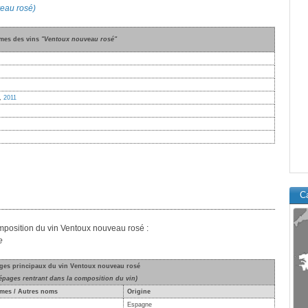
veau rosé)
imes des vins
"Ventoux nouveau rosé"
,
2011
Ca
omposition du vin Ventoux nouveau rosé :
e
ages principaux du vin Ventoux nouveau rosé
épages rentrant dans la composition du vin)
mes / Autres noms
Origine
Espagne