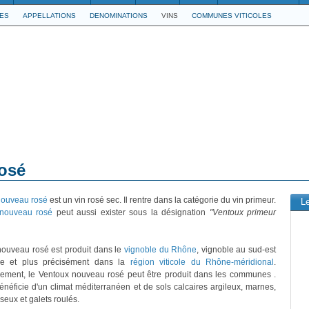
LES
APPELLATIONS
DENOMINATIONS
VINS
COMMUNES VITICOLES
osé
nouveau rosé
est un vin rosé sec. Il rentre dans la catégorie du vin primeur.
L
 nouveau rosé
peut aussi exister sous la désignation
"Ventoux primeur
ouveau rosé est produit dans le
vignoble du Rhône
, vignoble au sud-est
ce et plus précisément dans la
région viticole du Rhône-méridional
.
vement, le Ventoux nouveau rosé peut être produit dans les communes .
bénéficie d'un climat méditerranéen et de sols calcaires argileux, marnes,
seux et galets roulés.