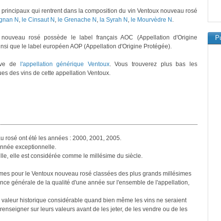
principaux qui rentrent dans la composition du vin Ventoux nouveau rosé
ignan N
,
le Cinsaut N
,
le Grenache N
,
la Syrah N
,
le Mourvèdre N
.
nouveau rosé possède le label français AOC (Appellation d'Origine
Pu
insi que le label européen AOP (Appellation d'Origine Protégée).
ève de
l'appellation générique Ventoux
. Vous trouverez plus bas les
ues des vins de cette appellation Ventoux.
u rosé ont été les années : 2000, 2001, 2005.
nnée exceptionnelle.
le, elle est considérée comme le millésime du siècle.
simes pour le Ventoux nouveau rosé classées des plus grands millésimes
nce générale de la qualité d'une année sur l'ensemble de l'appellation,
 valeur historique considérable quand bien même les vins ne seraient
 renseigner sur leurs valeurs avant de les jeter, de les vendre ou de les