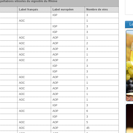
ppellations viticoles du vignoble du Rhône
Label français
Label européen
Nombre de vins
IGP
3
AOC
1
L
IGP
3
IGP
3
AOC
AOP
1
AOC
AOP
2
AOC
AOP
3
AOC
AOP
1
AOC
AOP
2
IGP
3
IGP
3
AOC
AOP
1
AOC
AOP
1
AOC
AOP
3
AOC
AOP
1
AOC
AOP
1
IGP
3
AOC
AOP
6
IGP
3
AOC
AOP
5
AOC
AOP
45