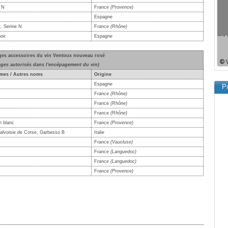
t N
France
(Provence)
Espagne
, Serine N
France
(Rhône)
oir
Espagne
ges accessoires du vin Ventoux nouveau rosé
ages autorisés dans l'encépagement du vin)
mes / Autres noms
Origine
Espagne
Pu
France
(Rhône)
France
(Rhône)
France
(Rhône)
n blanc
France
(Provence)
Malvoisie de Corse, Garbesso B
Italie
France
(Vaucluse)
France
(Languedoc)
France
(Languedoc)
France
(Provence)