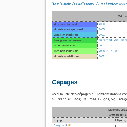
(Lire la suite des millésimes du vin Ventoux nou
Millés
Millésime du siècle
2000
Millésime exceptionnel
2005
Excellent millésime
2001
Très grand millésime
2003
,
2004
,
2006
,
2009
Grand millésime
2007
,
2010
Très bon millésime
2008
,
2012
,
2013
Millésime médiocre
2002
Cépages
Voici la liste des cépages qui rentrent dans la c
B = blanc, N = noir, Rs = rosé, G= gris, Rg = roug
Liste des cep
(Principaux c
Cépage
Synony
Carignan N