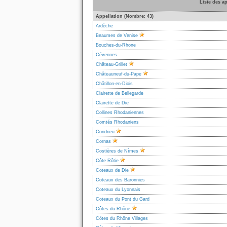
Liste des a
Appellation (Nombre: 43)
Ardèche
Beaumes de Venise
Bouches-du-Rhone
Cévennes
Château-Grillet
Châteauneuf-du-Pape
Châtillon-en-Diois
Clairette de Bellegarde
Clairette de Die
Collines Rhodaniennes
Comtés Rhodaniens
Condrieu
Cornas
Costières de Nîmes
Côte Rôtie
Coteaux de Die
Coteaux des Baronnies
Coteaux du Lyonnais
Coteaux du Pont du Gard
Côtes du Rhône
Côtes du Rhône Villages