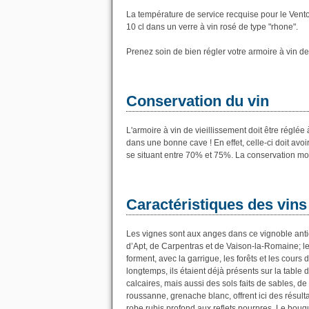
La température de service recquise pour le Vent
10 cl dans un verre à vin rosé de type "rhone".
Prenez soin de bien régler votre armoire à vin de
Conservation du vin
L'armoire à vin de vieillissement doit être régl
dans une bonne cave ! En effet, celle-ci doit avo
se situant entre 70% et 75%. La conservation mo
Caractéristiques des vin
Les vignes sont aux anges dans ce vignoble antiq
d’Apt, de Carpentras et de Vaison-la-Romaine; le
forment, avec la garrigue, les forêts et les cour
longtemps, ils étaient déjà présents sur la table 
calcaires, mais aussi des sols faits de sables, de 
roussanne, grenache blanc, offrent ici des résulta
robe rubis profond aux reflets pourpres. Le bouq