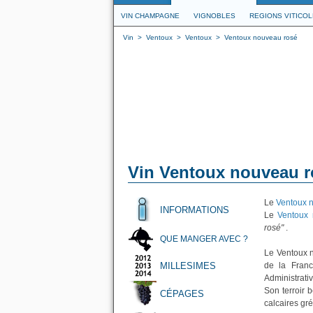
VIN CHAMPAGNE
VIGNOBLES
REGIONS VITICO
Vin
>
Ventoux
>
Ventoux
>
Ventoux nouveau rosé
Vin Ventoux nouveau r
Le
Ventoux 
INFORMATIONS
Le
Ventoux
rosé"
.
QUE MANGER AVEC ?
Le Ventoux n
MILLESIMES
de la Fran
Administrati
Son terroir 
CÉPAGES
calcaires gré