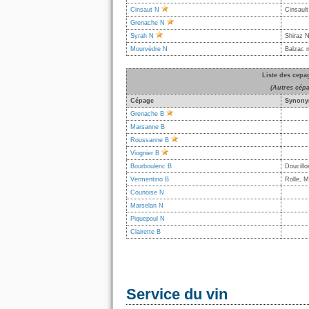
Cinsaut N
Cinsaul
Grenache N
Syrah N
Shiraz N
Mourvèdre N
Balzac n
Liste des cepa
(Autres cép
Cépage
Synony
Grenache B
Marsanne B
Roussanne B
Viognier B
Bourboulenc B
Doucillo
Vermentino B
Rolle, 
Counoise N
Marselan N
Piquepoul N
Clairette B
Service du vin