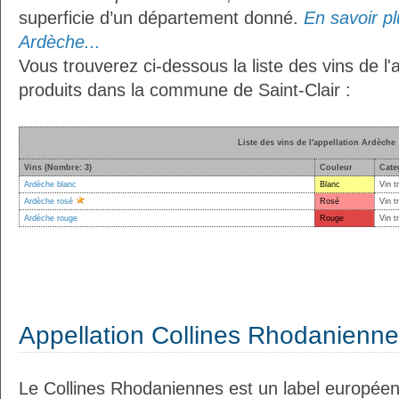
superficie d’un département donné.
En savoir plu
Ardèche...
Vous trouverez ci-dessous la liste des vins de l'
produits dans la commune de Saint-Clair :
Liste des vins de l'appellation Ardèche
Vins (Nombre: 3)
Couleur
Cate
Ardèche blanc
Blanc
Vin t
Ardèche rosé
Rosé
Vin t
Ardèche rouge
Rouge
Vin t
Appellation Collines Rhodanienn
Le Collines Rhodaniennes est un label européen