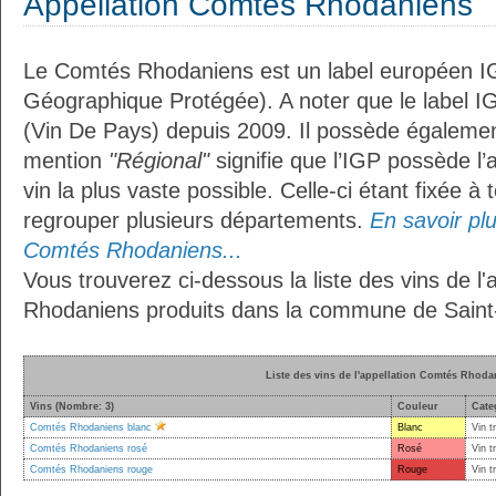
Appellation Comtés Rhodaniens
Le Comtés Rhodaniens est un label européen IG
Géographique Protégée). A noter que le label I
(Vin De Pays) depuis 2009. Il possède égaleme
mention
"Régional"
signifie que l’IGP possède l’
vin la plus vaste possible. Celle-ci étant fixée 
regrouper plusieurs départements.
En savoir plus
Comtés Rhodaniens...
Vous trouverez ci-dessous la liste des vins de l
Rhodaniens produits dans la commune de Saint-
Liste des vins de l'appellation Comtés Rhoda
Vins (Nombre: 3)
Couleur
Cate
Comtés Rhodaniens blanc
Blanc
Vin t
Comtés Rhodaniens rosé
Rosé
Vin t
Comtés Rhodaniens rouge
Rouge
Vin t