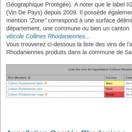
Géographique Protégée). A noter que le label I
(Vin De Pays) depuis 2009. Il possède égaleme
mention
"Zone"
correspond à une surface délimi
département, une commune ou bien un canton
viticole Collines Rhodaniennes...
Vous trouverez ci-dessous la liste des vins de l'a
Rhodaniennes produits dans la commune de Sain
Liste des vins de l'appellation Collines Rhoda
Vins (Nombre: 3)
Couleur
Cate
Collines Rhodaniennes blanc
Blanc
Vin t
Collines Rhodaniennes rosé
Rosé
Vin t
Collines Rhodaniennes rouge
Rouge
Vin t