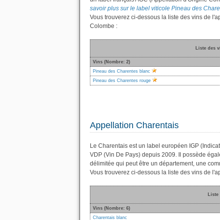
savoir plus sur le label viticole Pineau des Chare
Vous trouverez ci-dessous la liste des vins de 
Colombe :
Liste des 
Vins (Nombre: 2)
Pineau des Charentes blanc
Pineau des Charentes rouge
Appellation Charentais
Le Charentais est un label européen IGP (Indicat
VDP (Vin De Pays) depuis 2009. Il possède éga
délimitée qui peut être un département, une co
Vous trouverez ci-dessous la liste des vins de l
Liste
Vins (Nombre: 6)
Charentais blanc