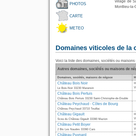
village de S
PHOTOS
Montlieu-la-
CARTE
METEO
Domaines viticoles de l
Voici la liste des domaines, sociétés ou maiso
Autres domaines, sociétés ou maisons de n
Domaines, sociétés, maisons de négoce
H
Château Bois Noir
H
V
Le Bois-Noir 33230 Maransin
Château Bois Pertuis
Château Bois Pertuis 33230 Saint-Christophe-de-Double
Château Peychaud - Côtes de Bourg
Château Peychaud 33710 Teuillac
Château Gigault
H
V
Scea du Château Gigault 33390 Mazion
Château Petit Boyer
H
V
2 Bis Les Naudes 33390 Cars
Château Puynard
H