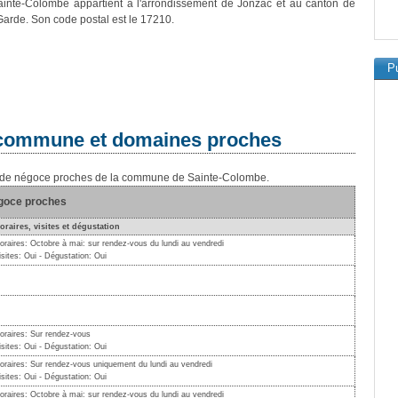
ainte-Colombe appartient à l'arrondissement de Jonzac et au canton de
Garde. Son code postal est le 17210.
Pu
a commune et domaines proches
ns de négoce proches de la commune de Sainte-Colombe.
égoce proches
oraires, visites et dégustation
oraires: Octobre à mai: sur rendez-vous du lundi au vendredi
isites: Oui - Dégustation: Oui
oraires: Sur rendez-vous
isites: Oui - Dégustation: Oui
oraires: Sur rendez-vous uniquement du lundi au vendredi
isites: Oui - Dégustation: Oui
oraires: Octobre à mai: sur rendez-vous du lundi au vendredi