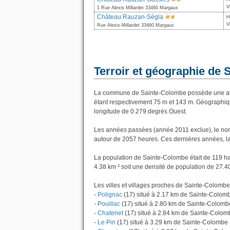
V
1 Rue Alexis Millardet 33460 Margaux
Château Rauzan-Ségla
H
V
Rue Alexis-Millardet 33460 Margaux
Terroir et géographie de
La commune de Sainte-Colombe possède une alt
étant respectivement 75 m et 143 m. Géographiq
longitude de 0.279 degrés Ouest.
Les années passées (année 2011 exclue), le nom
autour de 2057 heures. Ces dernières années, l
La population de Sainte-Colombe était de 119 ha
4.38 km ² soit une densité de population de 27.4
Les villes et villages proches de Sainte-Colombe 
-
Polignac
(17) situé à 2.17 km de Sainte-Colom
-
Pouillac
(17) situé à 2.80 km de Sainte-Colomb
-
Chatenet
(17) situé à 2.84 km de Sainte-Colom
-
Le Pin
(17) situé à 3.29 km de Sainte-Colombe