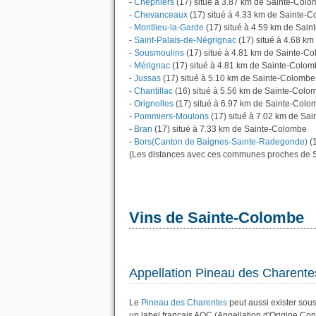
-
Chepniers
(17) situé à 3.87 km de Sainte-Col
-
Chevanceaux
(17) situé à 4.33 km de Sainte-
-
Montlieu-la-Garde
(17) situé à 4.59 km de Sai
-
Saint-Palais-de-Négrignac
(17) situé à 4.68 k
-
Sousmoulins
(17) situé à 4.81 km de Sainte-C
-
Mérignac
(17) situé à 4.81 km de Sainte-Colo
-
Jussas
(17) situé à 5.10 km de Sainte-Colombe
-
Chantillac
(16) situé à 5.56 km de Sainte-Colo
-
Orignolles
(17) situé à 6.97 km de Sainte-Colo
-
Pommiers-Moulons
(17) situé à 7.02 km de Sa
-
Bran
(17) situé à 7.33 km de Sainte-Colombe
-
Bors(Canton de Baignes-Sainte-Radegonde)
(1
(Les distances avec ces communes proches de S
Vins de Sainte-Colombe
Appellation Pineau des Charente
Le
Pineau des Charentes
peut aussi exister sous 
un label français AOC (Appellation d'Origine Con