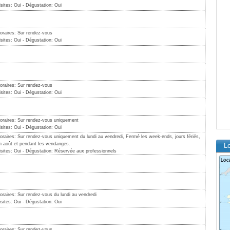
isites: Oui - Dégustation: Oui
oraires: Sur rendez-vous
isites: Oui - Dégustation: Oui
oraires: Sur rendez-vous
isites: Oui - Dégustation: Oui
oraires: Sur rendez-vous uniquement
isites: Oui - Dégustation: Oui
oraires: Sur rendez-vous uniquement du lundi au vendredi, Fermé les week-ends, jours fériés,
n août et pendant les vendanges.
L
isites: Oui - Dégustation: Réservée aux professionnels
oraires: Sur rendez-vous du lundi au vendredi
isites: Oui - Dégustation: Oui
oraires: Sur rendez-vous