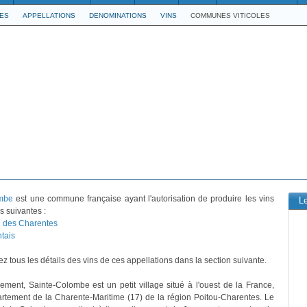
LES
APPELLATIONS
DENOMINATIONS
VINS
COMMUNES VITICOLES
mbe
est une commune française ayant l'autorisation de produire les vins
L
s suivantes :
 des Charentes
tais
z tous les détails des vins de ces appellations dans la section suivante.
vement, Sainte-Colombe est un petit village situé à l'ouest de la France,
rtement de la Charente-Maritime (17) de la région Poitou-Charentes. Le