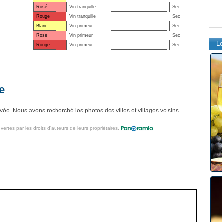
Rosé
Vin tranquille
Sec
Rouge
Vin tranquille
Sec
Blanc
Vin primeur
Sec
Rosé
Vin primeur
Sec
L
Rouge
Vin primeur
Sec
e
e. Nous avons recherché les photos des villes et villages voisins.
vertes par les droits d'auteurs de leurs propriétaires.