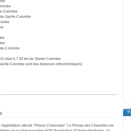
ombe
Colombe
nte-Colombe
m de Sainte-Colombe
olombe
mbe
mbe
mbe
inte-Colombe
6) situé à 7.39 km de Sainte-Colombe.
ainte-Colombe sont des distances orthodromiques)
Pu
s
l'appellation viticole
"Pineau Charentais".
Le Pineau des Charentes est
trôlée) et un label européen AOP (Appellation d'Origine Protégée).
En