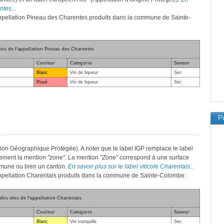
ntes...
l'appellation Pineau des Charentes produits dans la commune de Sainte-
vins de l'appellation Pineau des Charentes
Couleur
Categorie
Saveur
Blanc
Vin de liqueur
Sec
Rosé
Vin de liqueur
Sec
Pu
ion Géographique Protégée). A noter que le label IGP remplace le label
lement la mention
"zone"
. La mention
"Zone"
correspond à une surface
mmune ou bien un canton.
En savoir plus sur le label viticole Charentais...
'appellation Charentais produits dans la commune de Sainte-Colombe :
 des vins de l'appellation Charentais
Couleur
Categorie
Saveur
Blanc
Vin tranquille
Sec