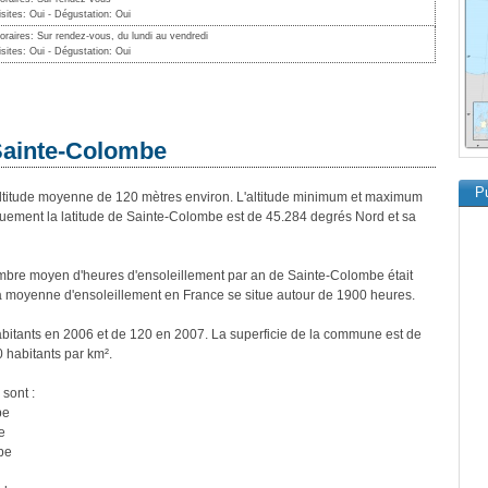
isites: Oui - Dégustation: Oui
oraires: Sur rendez-vous, du lundi au vendredi
isites: Oui - Dégustation: Oui
 Sainte-Colombe
Pu
itude moyenne de 120 mètres environ. L'altitude minimum et maximum
uement la latitude de Sainte-Colombe est de 45.284 degrés Nord et sa
bre moyen d'heures d'ensoleillement par an de Sainte-Colombe était
a moyenne d'ensoleillement en France se situe autour de 1900 heures.
bitants en 2006 et de 120 en 2007. La superficie de la commune est de
0 habitants par km².
sont :
be
e
be