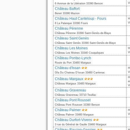
V
6 Avenue de la Libération 33390 Berson
Château Baffort
Benet 33390 Mazion
Château Haut Canteloup - Fours
H
V
8 La Palanque 33390 Fours
Château Pérenne
Château Pérenne 33390 Saint-Genès-de-Blaye
Château Saint Genès
Château Saint Genès 33390 Saint-Genès-de-Blaye
Château Les Moines
H
V
Château Les Moines 33340 Couquèques
Château Pontac-Lynch
Route du Port 33460 Margaux
Château d'Issan
H
V
Gfa Du Chateau D'issan 33460 Cantenac
H
Château Margaux
e
Château Margaux 33460 Margaux
V
Château Gravereau
Château Gravereau 33710 Teuillac
Château Pont Rousset
Château Pont Rousset 33390 Berson
Château Palmer
H
V
Château Palmer 33460 Margaux
Château Durfort-Vivens
3 rue du Général de Gaulle 33460 Margaux
Château Rauzan-Gassies
H