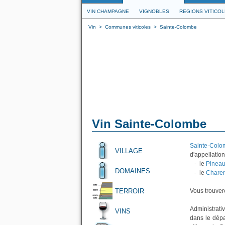
VIN CHAMPAGNE
VIGNOBLES
REGIONS VITICO
Vin
>
Communes viticoles
>
Sainte-Colombe
Vin Sainte-Colombe
Sainte-Colo
VILLAGE
d'appellation
- le
Pineau
DOMAINES
- le
Charen
TERROIR
Vous trouvere
Administrati
VINS
dans le dépa