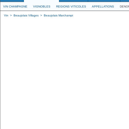
VIN CHAMPAGNE
VIGNOBLES
REGIONS VITICOLES
APPELLATIONS
DENO
Vin
>
Beaujolais Villages
>
Beaujolais Marchampt