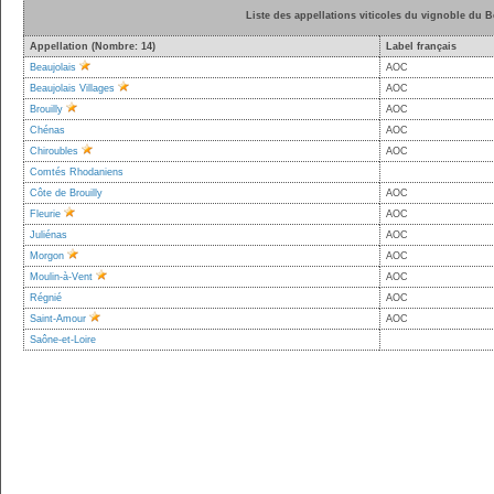
Liste des appellations viticoles du vignoble du B
Appellation (Nombre: 14)
Label français
Beaujolais
AOC
Beaujolais Villages
AOC
Brouilly
AOC
Chénas
AOC
Chiroubles
AOC
Comtés Rhodaniens
Côte de Brouilly
AOC
Fleurie
AOC
Juliénas
AOC
Morgon
AOC
Moulin-à-Vent
AOC
Régnié
AOC
Saint-Amour
AOC
Saône-et-Loire