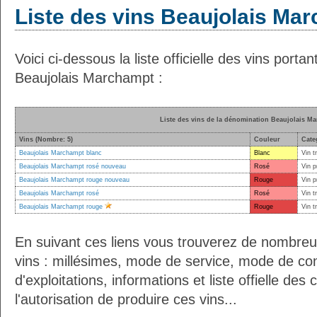
Liste des vins Beaujolais Ma
Voici ci-dessous la liste officielle des vins porta
Beaujolais Marchampt :
Liste des vins de la dénomination Beaujolais M
Vins (Nombre: 5)
Couleur
Cate
Beaujolais Marchampt blanc
Blanc
Vin t
Beaujolais Marchampt rosé nouveau
Rosé
Vin p
Beaujolais Marchampt rouge nouveau
Rouge
Vin p
Beaujolais Marchampt rosé
Rosé
Vin t
Beaujolais Marchampt rouge
Rouge
Vin t
En suivant ces liens vous trouverez de nombreu
vins : millésimes, mode de service, mode de co
d'exploitations, informations et liste offielle d
l'autorisation de produire ces vins...