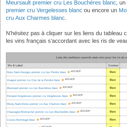
Meursault premier cru Les Bouchères blanc
, u
premier cru Vergelesses blanc
ou encore un
Mor
cru Aux Charmes blanc
.
N'hésitez pas à cliquer sur les liens du tableau 
les vins français s'accordant avec les ris de vea
Liste des meilleurs accords mets vins pour les ris de 
Vin & Label
Couleur
AOC/AOP
Blanc
Nuits-Saint-Georges premier cru Aux Perdrix blanc
AOC/AOP
Blanc
Vougeot premier cru Clos de la Perrière blanc
AOC/AOP
Blanc
Meursault premier cru Les Bouchères blanc
AOC/AOP
Blanc
Pernand-Vergelesses premier cru Vergelesses blanc
AOC/AOP
Blanc
Morey-Saint-Denis premier cru Aux Charmes blanc
AOC/AOP
Blanc
Chassagne-Montrachet premier cru Les Macherelles blanc
AOC/AOP
Blanc
Crozes-Hermitage blanc
AOC/AOP