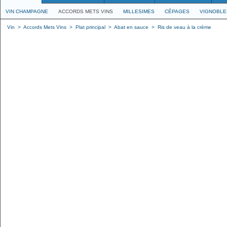
VIN CHAMPAGNE
ACCORDS METS VINS
MILLESIMES
CÉPAGES
VIGNOBLE
Vin
>
Accords Mets Vins
>
Plat principal
>
Abat en sauce
>
Ris de veau à la crème