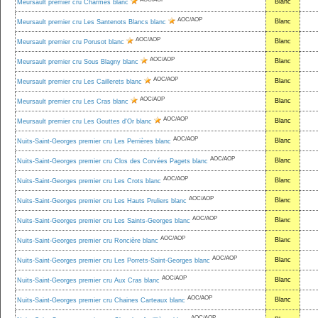
Blanc
Meursault premier cru Charmes blanc
AOC/AOP
Blanc
Meursault premier cru Les Santenots Blancs blanc
AOC/AOP
Blanc
Meursault premier cru Porusot blanc
AOC/AOP
Blanc
Meursault premier cru Sous Blagny blanc
AOC/AOP
Blanc
Meursault premier cru Les Caillerets blanc
AOC/AOP
Blanc
Meursault premier cru Les Cras blanc
AOC/AOP
Blanc
Meursault premier cru Les Gouttes d'Or blanc
AOC/AOP
Blanc
Nuits-Saint-Georges premier cru Les Perrières blanc
AOC/AOP
Blanc
Nuits-Saint-Georges premier cru Clos des Corvées Pagets blanc
AOC/AOP
Blanc
Nuits-Saint-Georges premier cru Les Crots blanc
AOC/AOP
Blanc
Nuits-Saint-Georges premier cru Les Hauts Pruliers blanc
AOC/AOP
Blanc
Nuits-Saint-Georges premier cru Les Saints-Georges blanc
AOC/AOP
Blanc
Nuits-Saint-Georges premier cru Roncière blanc
AOC/AOP
Blanc
Nuits-Saint-Georges premier cru Les Porrets-Saint-Georges blanc
AOC/AOP
Blanc
Nuits-Saint-Georges premier cru Aux Cras blanc
AOC/AOP
Blanc
Nuits-Saint-Georges premier cru Chaines Carteaux blanc
AOC/AOP