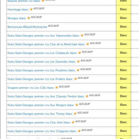
Blanc
Beaune premier cru blanc
AOC/AOP
Blanc
Hermitage blanc
AOC/AOP
Blanc
Musigny blanc
AOC/AOP
Blanc
Bienvenues-Bâtard-Montrachet
AOC/AOP
Blanc
Nuits-Saint-Georges premier cru Aux Vignerondes blanc
AOC/AOP
Blanc
Nuits-Saint-Georges premier cru Clos de la Maréchale blanc
AOC/AOP
Blanc
Nuits-Saint-Georges premier cru Les Chabœufs blanc
AOC/AOP
Blanc
Nuits-Saint-Georges premier cru Les Damodes blanc
AOC/AOP
Blanc
Nuits-Saint-Georges premier cru Les Poulettes blanc
AOC/AOP
Blanc
Nuits-Saint-Georges premier cru Les Pruliers blanc
AOC/AOP
Blanc
Vougeot premier cru Les Crâs blanc
AOC/AOP
Blanc
Nuits-Saint-Georges premier cru Aux Champs Perdrix blanc
AOC/AOP
Blanc
Nuits-Saint-Georges premier cru Aux Murgers blanc
AOC/AOP
Blanc
Nuits-Saint-Georges premier cru Aux Thorey blanc
AOC/AOP
Blanc
Nuits-Saint-Georges premier cru Clos Arlot blanc
AOC/AOP
Blanc
Nuits-Saint-Georges premier cru Aux Chaignots blanc
AOC/AOP