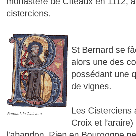
monastère de Cîteaux en 1112, à 
cisterciens.
St Bernard se fâ
alors une des c
possédant une q
de vignes.
Les Cisterciens 
Bernard de Clairvaux
Croix et l’araire)
l’abandon. Rien en Bourgogne ne 