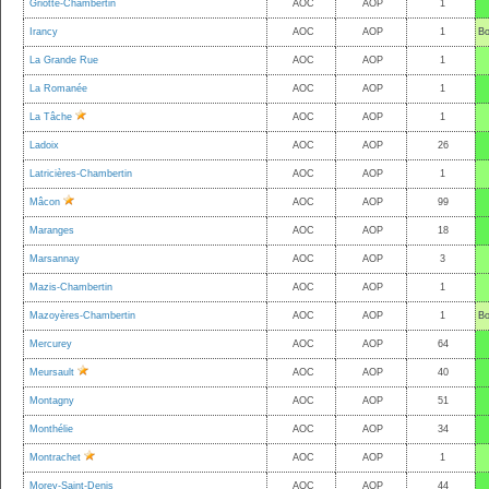
Griotte-Chambertin
AOC
AOP
1
Irancy
AOC
AOP
1
Bo
La Grande Rue
AOC
AOP
1
La Romanée
AOC
AOP
1
La Tâche
AOC
AOP
1
Ladoix
AOC
AOP
26
Latricières-Chambertin
AOC
AOP
1
Mâcon
AOC
AOP
99
Maranges
AOC
AOP
18
Marsannay
AOC
AOP
3
Mazis-Chambertin
AOC
AOP
1
Mazoyères-Chambertin
AOC
AOP
1
Bo
Mercurey
AOC
AOP
64
Meursault
AOC
AOP
40
Montagny
AOC
AOP
51
Monthélie
AOC
AOP
34
Montrachet
AOC
AOP
1
Morey-Saint-Denis
AOC
AOP
44