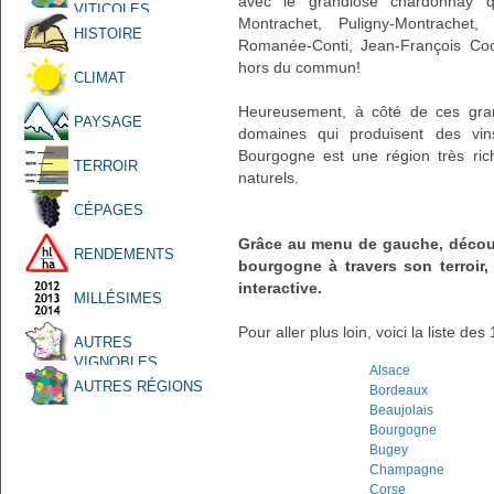
avec le grandiose chardonnay q
VITICOLES
Montrachet, Puligny-Montrache
HISTOIRE
Romanée-Conti, Jean-François Coc
hors du commun!
CLIMAT
Heureusement, à côté de ces gran
PAYSAGE
domaines qui produisent des vin
Bourgogne est une région très ric
TERROIR
naturels.
CÉPAGES
Grâce au menu de gauche, découvr
RENDEMENTS
bourgogne à travers son terroir,
interactive.
MILLÉSIMES
Pour aller plus loin, voici la liste de
AUTRES
VIGNOBLES
Alsace
AUTRES RÉGIONS
Bordeaux
Beaujolais
Bourgogne
Bugey
Champagne
Corse