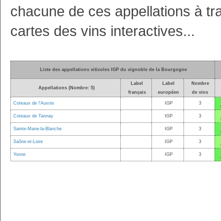
chacune de ces appellations à trav
cartes des vins interactives...
Liste des appellations viticoles IGP du vignoble de la Bourgogne
Label
Label
Nombre
Appellations (Nombre: 5)
français
européen
de vins
Coteaux de l'Auxois
IGP
3
Coteaux de Tannay
IGP
3
Sainte-Marie-la-Blanche
IGP
3
Saône-et-Loire
IGP
3
Yonne
IGP
3