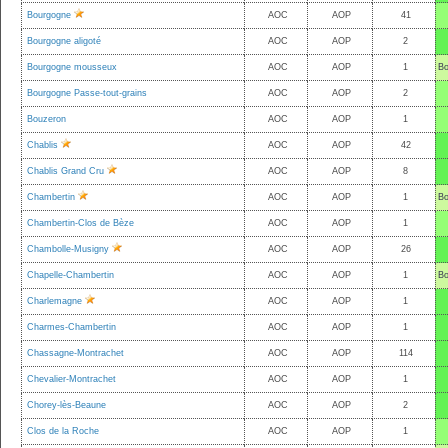
Bourgogne
AOC
AOP
41
Bourgogne aligoté
AOC
AOP
2
Bourgogne mousseux
AOC
AOP
1
Bo
Bourgogne Passe-tout-grains
AOC
AOP
2
Bouzeron
AOC
AOP
1
Chablis
AOC
AOP
42
Chablis Grand Cru
AOC
AOP
8
Chambertin
AOC
AOP
1
Bo
Chambertin-Clos de Bèze
AOC
AOP
1
Chambolle-Musigny
AOC
AOP
26
Chapelle-Chambertin
AOC
AOP
1
Bo
Charlemagne
AOC
AOP
1
Charmes-Chambertin
AOC
AOP
1
Chassagne-Montrachet
AOC
AOP
114
Chevalier-Montrachet
AOC
AOP
1
Chorey-lès-Beaune
AOC
AOP
2
Clos de la Roche
AOC
AOP
1