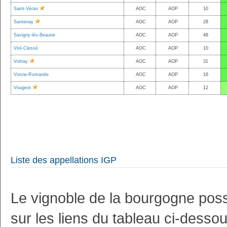
Saint-Véran
AOC
AOP
10
Santenay
AOC
AOP
28
Savigny-lès-Beaune
AOC
AOP
48
Viré-Clessé
AOC
AOP
10
Volnay
AOC
AOP
31
Vosne-Romanée
AOC
AOP
16
Vougeot
AOC
AOP
12
Liste des appellations IGP
Le vignoble de la bourgogne possè
sur les liens du tableau ci-dessous