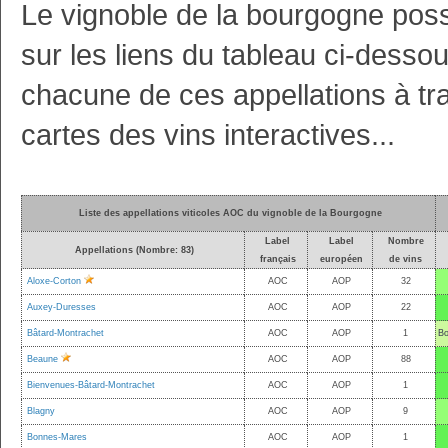
Le vignoble de la bourgogne poss
sur les liens du tableau ci-dessous
chacune de ces appellations à trav
cartes des vins interactives...
Liste des appellations viticoles AOC du vignoble de la Bourgogne
Label
Label
Nombre
Appellations (Nombre: 83)
français
européen
de vins
Aloxe-Corton
AOC
AOP
32
Auxey-Duresses
AOC
AOP
22
Bâtard-Montrachet
AOC
AOP
1
Bo
Beaune
AOC
AOP
88
Bienvenues-Bâtard-Montrachet
AOC
AOP
1
Blagny
AOC
AOP
9
Bonnes-Mares
AOC
AOP
1