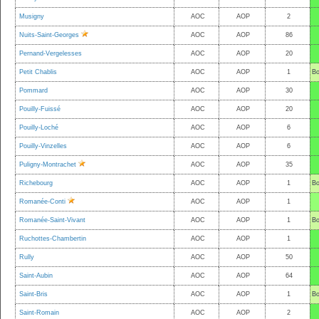
Musigny
AOC
AOP
2
Nuits-Saint-Georges
AOC
AOP
86
Pernand-Vergelesses
AOC
AOP
20
Petit Chablis
AOC
AOP
1
Bo
Pommard
AOC
AOP
30
Pouilly-Fuissé
AOC
AOP
20
Pouilly-Loché
AOC
AOP
6
Pouilly-Vinzelles
AOC
AOP
6
Puligny-Montrachet
AOC
AOP
35
Richebourg
AOC
AOP
1
Bo
Romanée-Conti
AOC
AOP
1
Romanée-Saint-Vivant
AOC
AOP
1
Bo
Ruchottes-Chambertin
AOC
AOP
1
Rully
AOC
AOP
50
Saint-Aubin
AOC
AOP
64
Saint-Bris
AOC
AOP
1
Bo
Saint-Romain
AOC
AOP
2