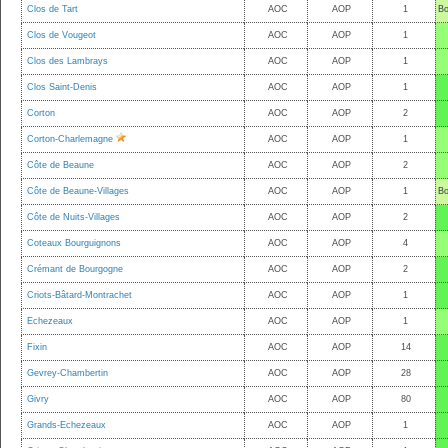
Clos de Tart
AOC
AOP
1
Bo
Clos de Vougeot
AOC
AOP
1
Clos des Lambrays
AOC
AOP
1
Clos Saint-Denis
AOC
AOP
1
Corton
AOC
AOP
2
Corton-Charlemagne
AOC
AOP
1
Côte de Beaune
AOC
AOP
2
Côte de Beaune-Villages
AOC
AOP
1
Bo
Côte de Nuits-Villages
AOC
AOP
2
Coteaux Bourguignons
AOC
AOP
4
Crémant de Bourgogne
AOC
AOP
2
Criots-Bâtard-Montrachet
AOC
AOP
1
Echezeaux
AOC
AOP
1
Fixin
AOC
AOP
14
Gevrey-Chambertin
AOC
AOP
28
Givry
AOC
AOP
80
Grands-Echezeaux
AOC
AOP
1