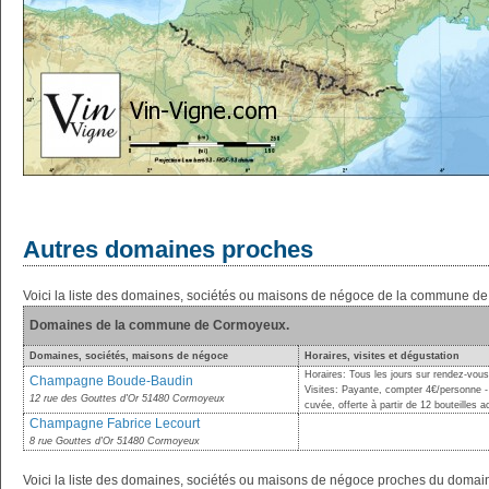
Autres domaines proches
Voici la liste des domaines, sociétés ou maisons de négoce de la commune d
Domaines de la commune de Cormoyeux.
Domaines, sociétés, maisons de négoce
Horaires, visites et dégustation
Horaires: Tous les jours sur rendez-vous
Champagne Boude-Baudin
Visites: Payante, compter 4€/personne 
12 rue des Gouttes d'Or 51480 Cormoyeux
cuvée, offerte à partir de 12 bouteilles 
Champagne Fabrice Lecourt
8 rue Gouttes d'Or 51480 Cormoyeux
Voici la liste des domaines, sociétés ou maisons de négoce proches du do