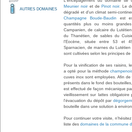
L'encépagement du domaine se
Meunier noir
et de
Pinot noir
. Le d
AUTRES DOMAINES
dégradé et d'un climat semi-continen
Champagne Boude-Baudin
est es
quantités plus ou moins grandes 
Campanien, de calcaire du Lutétien,
du Thanétien, de sables du Cuisie
l'Eocène, située entre 53 et 49
Sparnacien, de marnes du Lutétien 
sont cultivées selon les principes de 
Pour la vinification de ses raisins, l
a opté pour la méthode
champenoi
cuves inox sont employées. Afin de 
présents dans le fond des bouteilles
est effectué de façon mécanique par
vieillissement sur lattes obligatoi
l'évacuation du dépôt par
dégorgeme
bouteille dans une solution à environ
Pour continuer votre visite, n'hésite
liste des
domaines de la commune 