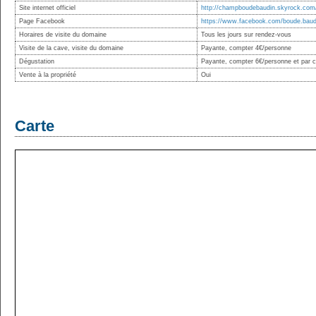
Site internet officiel
http://champboudebaudin.skyrock.com
Page Facebook
https://www.facebook.com/boude.baud
Horaires de visite du domaine
Tous les jours sur rendez-vous
Visite de la cave, visite du domaine
Payante, compter 4€/personne
Dégustation
Payante, compter 6€/personne et par cu
Vente à la propriété
Oui
Carte