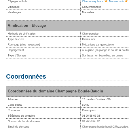
Cépages utilisés
Chardonnay blanc
,
Meunier noir
Viticulture
Conventionnelle
Vendanges
Manuelles
Vinification - Elevage
Méthode de vinification
Champenoise
Type de cuve
Cuves inox
Remuage (vins mousseux)
Mécanique par gyropalette
Dégorgement
A la glace (on plonge le col de la boute
Type d'élevage
Sur lattes, en bouteilles, en cuves
Coordonnées
Coordonnées du domaine Champagne Boude-Baudin
Adresse
12 rue des Gouttes d'Or
Code postal
51480
Commune
Cormoyeux
Téléphone du domaine
03 26 58 65 02
Numéro de fax du domaine
03 26 58 65 02
Email du domaine
Champagne.boude.baudin2@wanadoo.