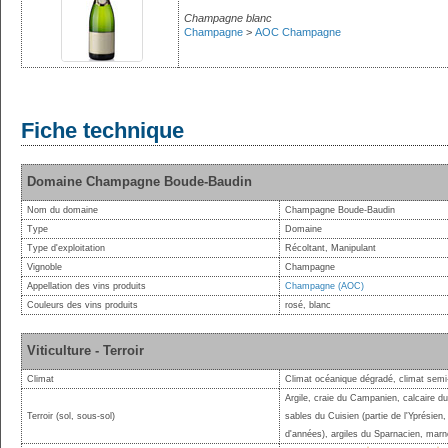
Champagne blanc
Champagne
>
AOC Champagne
Fiche technique
Domaine Champagne Boude-Baudin
Nom du domaine
Champagne Boude-Baudin
Type
Domaine
Type d'exploitation
Récoltant, Manipulant
Vignoble
Champagne
Appellation des vins produits
Champagne (AOC)
Couleurs des vins produits
rosé, blanc
Viticulture - Terroir
Climat
Climat océanique dégradé, climat semi-
Argile, craie du Campanien, calcaire du
Terroir (sol, sous-sol)
sables du Cuisien (partie de l'Yprésien
d'années), argiles du Sparnacien, marn