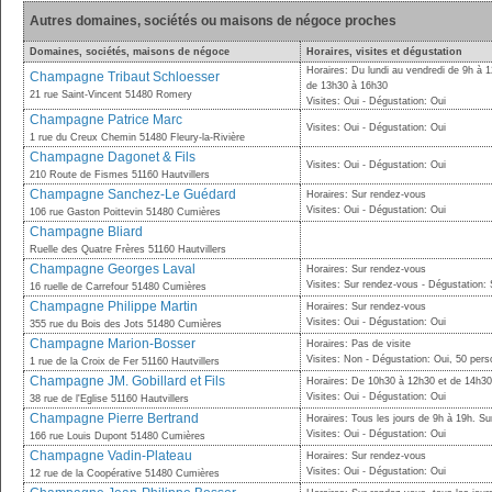
Autres domaines, sociétés ou maisons de négoce proches
Domaines, sociétés, maisons de négoce
Horaires, visites et dégustation
Horaires: Du lundi au vendredi de 9h à 
Champagne Tribaut Schloesser
de 13h30 à 16h30
21 rue Saint-Vincent 51480 Romery
Visites: Oui - Dégustation: Oui
Champagne Patrice Marc
Visites: Oui - Dégustation: Oui
1 rue du Creux Chemin 51480 Fleury-la-Rivière
Champagne Dagonet & Fils
Visites: Oui - Dégustation: Oui
210 Route de Fismes 51160 Hautvillers
Champagne Sanchez-Le Guédard
Horaires: Sur rendez-vous
Visites: Oui - Dégustation: Oui
106 rue Gaston Poittevin 51480 Cumières
Champagne Bliard
Ruelle des Quatre Frères 51160 Hautvillers
Champagne Georges Laval
Horaires: Sur rendez-vous
Visites: Sur rendez-vous - Dégustation:
16 ruelle de Carrefour 51480 Cumières
Champagne Philippe Martin
Horaires: Sur rendez-vous
Visites: Oui - Dégustation: Oui
355 rue du Bois des Jots 51480 Cumières
Champagne Marion-Bosser
Horaires: Pas de visite
Visites: Non - Dégustation: Oui, 50 per
1 rue de la Croix de Fer 51160 Hautvillers
Champagne JM. Gobillard et Fils
Horaires: De 10h30 à 12h30 et de 14h30
Visites: Oui - Dégustation: Oui
38 rue de l'Eglise 51160 Hautvillers
Champagne Pierre Bertrand
Horaires: Tous les jours de 9h à 19h. S
Visites: Oui - Dégustation: Oui
166 rue Louis Dupont 51480 Cumières
Champagne Vadin-Plateau
Horaires: Sur rendez-vous
Visites: Oui - Dégustation: Oui
12 rue de la Coopérative 51480 Cumières