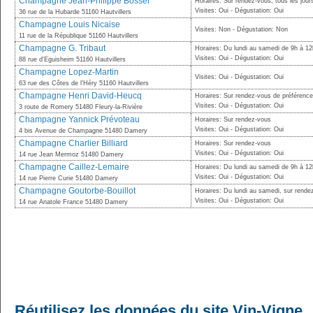
Champagne Jean-Philippe Bosser
Horaires: Sur rendez-vous, tous les jour
Visites: Oui - Dégustation: Oui
36 rue de la Hubarde 51160 Hautvillers
Champagne Louis Nicaise
Visites: Non - Dégustation: Non
11 rue de la République 51160 Hautvillers
Champagne G. Tribaut
Horaires: Du lundi au samedi de 9h à 12
Visites: Oui - Dégustation: Oui
88 rue d'Eguisheim 51160 Hautvillers
Champagne Lopez-Martin
Visites: Oui - Dégustation: Oui
63 rue des Côtes de l'Héry 51160 Hautvillers
Champagne Henri David-Heucq
Horaires: Sur rendez-vous de préférence,
Visites: Oui - Dégustation: Oui
3 route de Romery 51480 Fleury-la-Rivière
Champagne Yannick Prévoteau
Horaires: Sur rendez-vous
Visites: Oui - Dégustation: Oui
4 bis Avenue de Champagne 51480 Damery
Champagne Charlier Billiard
Horaires: Sur rendez-vous
Visites: Oui - Dégustation: Oui
14 rue Jean Mermoz 51480 Damery
Champagne Caillez-Lemaire
Horaires: Du lundi au samedi de 9h à 12
Visites: Oui - Dégustation: Oui
14 rue Pierre Curie 51480 Damery
Champagne Goutorbe-Bouillot
Horaires: Du lundi au samedi, sur rende
Visites: Oui - Dégustation: Oui
14 rue Anatole France 51480 Damery
Réutilisez les données du site Vin-Vigne