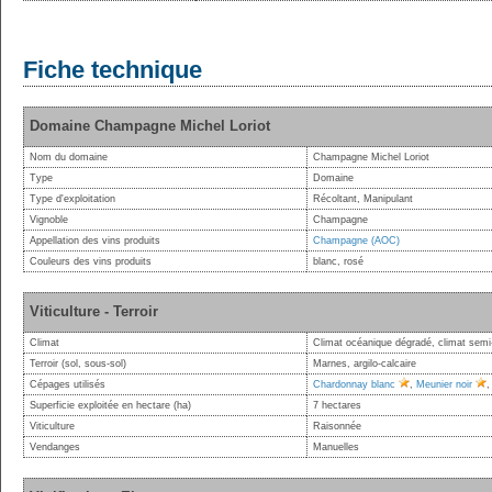
Fiche technique
Domaine Champagne Michel Loriot
Nom du domaine
Champagne Michel Loriot
Type
Domaine
Type d'exploitation
Récoltant, Manipulant
Vignoble
Champagne
Appellation des vins produits
Champagne (AOC)
Couleurs des vins produits
blanc, rosé
Viticulture - Terroir
Climat
Climat océanique dégradé, climat semi-
Terroir (sol, sous-sol)
Marnes, argilo-calcaire
Cépages utilisés
Chardonnay blanc
,
Meunier noir
Superficie exploitée en hectare (ha)
7 hectares
Viticulture
Raisonnée
Vendanges
Manuelles