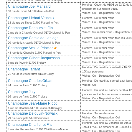
16 rue du Général de Gaule 51700 Leuvrigny
Horaires: Ouvert du 01/03 au 22/12 du lun
Champagne Joël Mansard
uniquement sur rendez-vous.
53 rue de Tirvet 51700 Mareuil-le-Port
Visites: Oui - Dégustation: Oui
Champagne Liebart-Visneux
Horaires: Sur rendez-vous
Visites: Oui - Dégustation: Oui
13 bis rue de Tirvet 51700 Mareuil-le-Port
Champagne Dehours et Fils
Horaires: Sur rendez-vous
Visites: Sur rendez-vous - Dégustation: 
2 rue de la Chapelle-Cerseuil 51700 Mareuil-le-Port
Champagne Comte de Lantage
Horaires: Sur rendez-vous tous les jours
Visites: Oui - Dégustation: Oui
20 rue de la chapelle 51700 Mareuil-le-Port
Champagne Achille Princier
Horaires: Sur rendez-vous
Visites: Oui - Dégustation: Oui
48 rue de la Chapelle 51700 Mareuil-le-Port
Champagne Gilbert Jacquesson
Horaires: Sur rendez-vous
Visites: Oui - Dégustation: Oui
6 rue de l'Avenir 51700 Troissy
Horaires: Du mardi au vendredi à 10h30
Champagne Tarlant
10€ par personne.
21 rue de la coopérative 51480 Œuilly
Visites: Oui - Dégustation: Oui
Champagne Charles Orban
Horaires: Du mardi au samedi sauf jours
Visites: Oui
44 route de Paris 51700 Troissy
Horaires: Du lundi au samedi de 9h à 1
Champagne Joly
jours en août et les vacances scolaires
16 route de Paris 51700 Troissy
Visites: Oui - Dégustation: Oui
Champagne Jean-Marie Rigot
1 rue de Châtillon 51700 Binson-et-Orquigny
Champagne Delouvin-Nowack
Horaires: Sur rendez-vous
Visites: Oui - Dégustation: Oui
29 rue Principale 51700 Vandières
Horaires: Du lundi au vendredi de 08h à
Champagne Charlier et Fils
15h à 17h30. Le dimanche de 10h30 à 1
4 rue des Pervenches 51700 Châtillon-sur-Marne
Visites: Oui - Dégustation: Oui