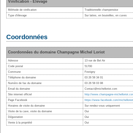
Vinification - Elevage
Méthode de vinification
Traditionnelle champenoise
Type d'élevage
Sur lattes, en bouteilles, en cuves
Coordonnées
Coordonnées du domaine Champagne Michel Loriot
Adresse
13 rue de Bel Air
Code postal
51700
Commune
Festigny
Téléphone du domaine
03 26 58 34 01
Numéro de fax du domaine
03 26 58 03 98
Email du domaine
Contact@michelloriot.com
Site internet officiel
http://www.champagne-michelloriot.co
Page Facebook
https://www.facebook.com/michellorio
Horaires de visite du domaine
Sur rendez-vous uniquement
Visite de la cave, visite du domaine
Oui
Dégustation
Oui
Vente à la propriété
Oui