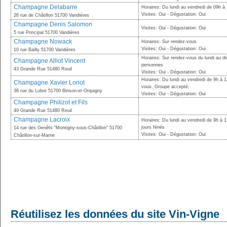
Champagne Delabarre
Horaires: Du lundi au vendredi de 09h à
Visites: Oui - Dégustation: Oui
26 rue de Châtillon 51700 Vandières
Champagne Denis Salomon
Visites: Oui - Dégustation: Oui
5 rue Principal 51700 Vandières
Champagne Nowack
Horaires: Sur rendez-vous
Visites: Oui - Dégustation: Oui
10 rue Bailly 51700 Vandières
Horaires: Sur rendez-vous du lundi au di
Champagne Alliot Vincent
personnes
43 Grande Rue 51480 Reuil
Visites: Oui - Dégustation: Oui
Horaires: Du lundi au vendredi de 9h à 
Champagne Xavier Loriot
vous. Groupe accepté.
38 rue du Lubre 51700 Binson-et-Orquigny
Visites: Oui - Dégustation: Oui
Champagne Philizot et Fils
49 Grande Rue 51480 Reuil
Champagne Lacroix
Horaires: Du lundi au vendredi de 9h à 
jours fériés
14 rue des Genêts "Montigny-sous-Châtillon" 51700
Visites: Oui - Dégustation: Oui
Châtillon-sur-Marne
Réutilisez les données du site Vin-Vigne