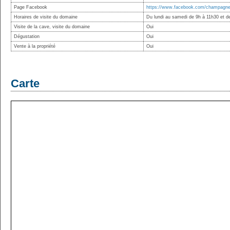
Page Facebook
https://www.facebook.com/champagnero
Horaires de visite du domaine
Du lundi au samedi de 9h à 11h30 et d
Visite de la cave, visite du domaine
Oui
Dégustation
Oui
Vente à la propriété
Oui
Carte