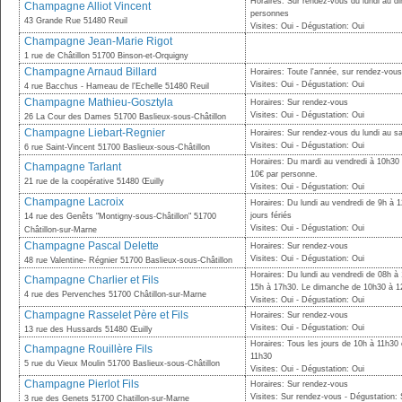
Horaires: Sur rendez-vous du lundi au di
Champagne Alliot Vincent
personnes
43 Grande Rue 51480 Reuil
Visites: Oui - Dégustation: Oui
Champagne Jean-Marie Rigot
1 rue de Châtillon 51700 Binson-et-Orquigny
Champagne Arnaud Billard
Horaires: Toute l'année, sur rendez-vou
Visites: Oui - Dégustation: Oui
4 rue Bacchus - Hameau de l'Echelle 51480 Reuil
Champagne Mathieu-Gosztyla
Horaires: Sur rendez-vous
Visites: Oui - Dégustation: Oui
26 La Cour des Dames 51700 Baslieux-sous-Châtillon
Champagne Liebart-Regnier
Horaires: Sur rendez-vous du lundi au 
Visites: Oui - Dégustation: Oui
6 rue Saint-Vincent 51700 Baslieux-sous-Châtillon
Horaires: Du mardi au vendredi à 10h30
Champagne Tarlant
10€ par personne.
21 rue de la coopérative 51480 Œuilly
Visites: Oui - Dégustation: Oui
Champagne Lacroix
Horaires: Du lundi au vendredi de 9h à 
jours fériés
14 rue des Genêts "Montigny-sous-Châtillon" 51700
Visites: Oui - Dégustation: Oui
Châtillon-sur-Marne
Champagne Pascal Delette
Horaires: Sur rendez-vous
Visites: Oui - Dégustation: Oui
48 rue Valentine- Régnier 51700 Baslieux-sous-Châtillon
Horaires: Du lundi au vendredi de 08h à
Champagne Charlier et Fils
15h à 17h30. Le dimanche de 10h30 à 1
4 rue des Pervenches 51700 Châtillon-sur-Marne
Visites: Oui - Dégustation: Oui
Champagne Rasselet Père et Fils
Horaires: Sur rendez-vous
Visites: Oui - Dégustation: Oui
13 rue des Hussards 51480 Œuilly
Horaires: Tous les jours de 10h à 11h30 
Champagne Rouillère Fils
11h30
5 rue du Vieux Moulin 51700 Baslieux-sous-Châtillon
Visites: Oui - Dégustation: Oui
Champagne Pierlot Fils
Horaires: Sur rendez-vous
Visites: Sur rendez-vous - Dégustation:
3 rue des Genets 51700 Chatillon-sur-Marne