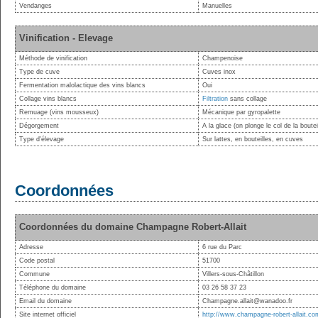
Vendanges
Manuelles
Vinification - Elevage
Méthode de vinification
Champenoise
Type de cuve
Cuves inox
Fermentation malolactique des vins blancs
Oui
Collage vins blancs
Filtration
sans collage
Remuage (vins mousseux)
Mécanique par gyropalette
Dégorgement
A la glace (on plonge le col de la boute
Type d'élevage
Sur lattes, en bouteilles, en cuves
Coordonnées
Coordonnées du domaine Champagne Robert-Allait
Adresse
6 rue du Parc
Code postal
51700
Commune
Villers-sous-Châtillon
Téléphone du domaine
03 26 58 37 23
Email du domaine
Champagne.allait@wanadoo.fr
Site internet officiel
http://www.champagne-robert-allait.co