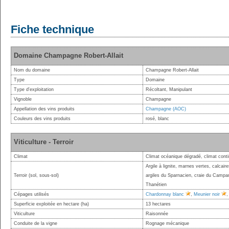
Fiche technique
Domaine Champagne Robert-Allait
Nom du domaine
Champagne Robert-Allait
Type
Domaine
Type d'exploitation
Récoltant, Manipulant
Vignoble
Champagne
Appellation des vins produits
Champagne (AOC)
Couleurs des vins produits
rosé, blanc
Viticulture - Terroir
Climat
Climat océanique dégradé, climat conti
Argile à lignite, marnes vertes, calcair
Terroir (sol, sous-sol)
argiles du Sparnacien, craie du Campa
Thanétien
Cépages utilisés
Chardonnay blanc
,
Meunier noir
Superficie exploitée en hectare (ha)
13 hectares
Viticulture
Raisonnée
Conduite de la vigne
Rognage mécanique