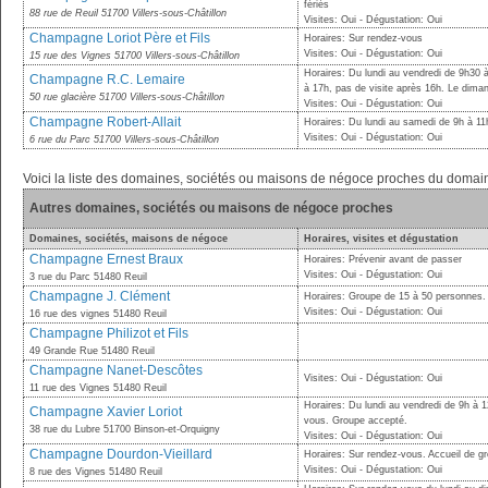
fériés
88 rue de Reuil 51700 Villers-sous-Châtillon
Visites: Oui - Dégustation: Oui
Champagne Loriot Père et Fils
Horaires: Sur rendez-vous
Visites: Oui - Dégustation: Oui
15 rue des Vignes 51700 Villers-sous-Châtillon
Horaires: Du lundi au vendredi de 9h30 
Champagne R.C. Lemaire
à 17h, pas de visite après 16h. Le dima
50 rue glacière 51700 Villers-sous-Châtillon
Visites: Oui - Dégustation: Oui
Champagne Robert-Allait
Horaires: Du lundi au samedi de 9h à 11
Visites: Oui - Dégustation: Oui
6 rue du Parc 51700 Villers-sous-Châtillon
Voici la liste des domaines, sociétés ou maisons de négoce proches du doma
Autres domaines, sociétés ou maisons de négoce proches
Domaines, sociétés, maisons de négoce
Horaires, visites et dégustation
Champagne Ernest Braux
Horaires: Prévenir avant de passer
Visites: Oui - Dégustation: Oui
3 rue du Parc 51480 Reuil
Champagne J. Clément
Horaires: Groupe de 15 à 50 personnes. V
Visites: Oui - Dégustation: Oui
16 rue des vignes 51480 Reuil
Champagne Philizot et Fils
49 Grande Rue 51480 Reuil
Champagne Nanet-Descôtes
Visites: Oui - Dégustation: Oui
11 rue des Vignes 51480 Reuil
Horaires: Du lundi au vendredi de 9h à 
Champagne Xavier Loriot
vous. Groupe accepté.
38 rue du Lubre 51700 Binson-et-Orquigny
Visites: Oui - Dégustation: Oui
Champagne Dourdon-Vieillard
Horaires: Sur rendez-vous. Accueil de g
Visites: Oui - Dégustation: Oui
8 rue des Vignes 51480 Reuil