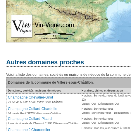
Autres domaines proches
Voici la liste des domaines, sociétés ou maisons de négoce de la commune de V
Domaines de la commune de Villers-sous-Châtillon.
Domaines, sociétés, maisons de négoce
Horaires, visites et dégustation
Horaires: Sur rendez-vous du lundi au v
Champagne Chevalier-Girot
12h
79 rue de l'Ecole 51700 Villers-sous-Châtillon
Visites: Oui - Dégustation: Oui
Champagne Collard-Chardelle
Horaires: Sur rendez-vous
Visites: Sur rendez-vous - Dégustation:
68 rue de Reuil 51700 Villers-sous-Châtillon
Champagne Collard-Picard
Horaires: Sur rendez-vous
Visites: Oui - Dégustation: Oui
1 rue du vicomte de Chenizot 51700 Villers-sous-Châtillon
Horaires: Tous les jours visites à 10h30
Champagne J.Charpentier