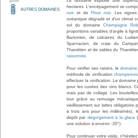
Le domaine exploite une superfic
hectares. L'encépagement se comp
AUTRES DOMAINES
noir
et de
Pinot noir
. Les vignes
océanique dégradé et d'un climat co
sol du domaine
Champagne Rober
proportions variables d'argile à lign
Bartonien, de calcaires du Ludien
Sparnacien, de craie du Campan
Thanétien et de sables du Thanéti
raisonnée
.
Pour vinifier ses raisins, le
domaine 
méthode de vinification
champenois
effectuer la vinification. Le domaine
pour les cuvées des vins blancs. C
mais pas de collage. Les bouteille
tour grâce au remuage mécanique 
vieillissement sur lattes obligatoir
à trois ans pour les millésimés), 
dépôt par
dégorgement à la glace
(
une solution à environ -20°).
Pour continuer votre visite, n'hésite