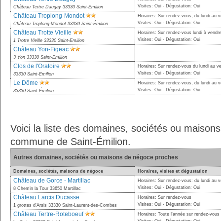
Visites: Oui - Dégustation: Oui
Château Tertre Daugay 33330 Saint-Emilion
Château Troplong-Mondot
Horaires: Sur rendez-vous, du lundi au 
Visites: Oui - Dégustation: Oui
Château Troplong-Mondot 33330 Saint-Émilion
Château Trotte Vieille
Horaires: Sur rendez-vous lundi à vendre
Visites: Oui - Dégustation: Oui
1 Trotte Vieille 33330 Saint-Emilion
Château Yon-Figeac
3 Yon 33330 Saint-Emilion
Clos de l'Oratoire
Horaires: Sur rendez-vous du lundi au v
Visites: Oui - Dégustation: Oui
33330 Saint-Emilion
Le Dôme
Horaires: Sur rendez-vous, du lundi au 
Visites: Oui - Dégustation: Oui
33330 Saint-Émilion
Voici la liste des domaines, sociétés ou maison
commune de Saint-Émilion.
Autres domaines, sociétés ou maisons de négoce proches
Domaines, sociétés, maisons de négoce
Horaires, visites et dégustation
Château de Gorce - Martillac
Horaires: Sur rendez-vous: du lundi au 
Visites: Oui - Dégustation: Oui
8 Chemin la Tour 33650 Martillac
Château Larcis Ducasse
Horaires: Sur rendez-vous
Visites: Oui - Dégustation: Oui
1 grottes d'Arsis 33330 Saint-Laurent-des-Combes
Château Tertre-Roteboeuf
Horaires: Toute l'année sur rendez-vous