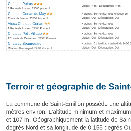
Château Petrus
Visites: Non - Dégustation: Non
3 Route de Lussac 33500 pomerol
Château Certan de May
Horaires: Sur rendez-vous uniquement
Visites: Oui - Dégustation: Oui
Route de Lussac 33500 Pomerol
Vieux Château Certan
Horaires: Sur rendez-vous
Visites: Oui - Dégustation: Oui
1 Route de Lussac 33500 Pomerol
Château Petit-Village
Horaires: Sur rendez-vous
Visites: Oui - Dégustation: Oui
126 route de Catusseau 33500 Pomerol
Château Beauregard
Horaires: Du lundi au vendredi de 9h00 
Visites: Oui - Dégustation: Oui
Château Beauregard 33500 Pomerol
Terroir et géographie de Saint
La commune de Saint-Émilion possède une alti
mètres environ. L'altitude minimum et maximum
et 107 m. Géographiquement la latitude de Sain
degrés Nord et sa longitude de 0.155 degrés Ou