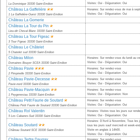
Visites: Oui - Dégustation: Oui
La Dominique 33330 Saint-Emilion
Château La Gaffelière
Horaires: Sur rendez-vous de mai à sep
Visites: Oui - Dégustation: Oui
1 La Gaffelière-Ouest 33330 Saint-Emilion
Château La Gomerie
Château La Tour du Pin
Lieu-dit Cheval Blanc 33330 Saint-Emilion
Château La Tour Figeac
3 Tour Figeac 33330 Saint-Emilion
Château Le Châtelet
5 Chatelet sud 33330 Saint-Emilion
Château Milon
Horaires: Sur rendez-vous du lundi au v
Visites: Oui - Dégustation: Oui
Domaines Bouyer SCEA 33330 Saint-Emilion
Château Pavie
Horaires: Sur rendez-vous
Visites: Oui - Dégustation: Oui
2 Pimpinelle 33330 Saint-Emilion
Château Pavie-Decesse
Horaires: Sur rendez-vous
Visites: Oui - Dégustation: Oui
Pavie-nord 33330 Saint-Emilion
Château Pavie-Macquin
Horaires: Sur rendez-vous
Visites: Oui - Dégustation: Non
1 Peygenestau 33330 Saint-Emilion
Château Petit Faurie de Soutard
Horaires: Sur rendez-vous
Visites: Oui - Dégustation: Oui
Château Petit Faurie de Soutard 33330 Saint-Emilion
Château Rol Valentin
Horaires: Visites tous les jours sur ren
Visites: Oui - Dégustation: Oui
5 Les Cabanes-Sud 33330 Saint-Emilion
Horaires: D'Avril à Novembre, Tous les 
Château Soutard
tous les jours sauf mercredi et week-en
Visite en anglais à 14h00.
Château Soutard SCE 33330 Saint-Emilion
Visites: Oui - Dégustation: Oui
Château Tertre Daugay
Horaires: Sur rendez-vous