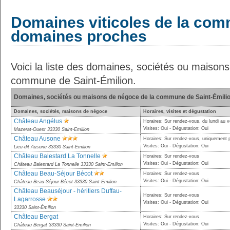
Domaines viticoles de la com
domaines proches
Voici la liste des domaines, sociétés ou maison
commune de Saint-Émilion.
Domaines, sociétés ou maisons de négoce de la commune de Saint-Émilio
Domaines, sociétés, maisons de négoce
Horaires, visites et dégustation
Château Angélus
Horaires: Sur rendez-vous, du lundi au v
Visites: Oui - Dégustation: Oui
Mazerat-Ouest 33330 Saint-Emilion
Château Ausone
Horaires: Sur rendez-vous, uniquement 
Visites: Oui - Dégustation: Oui
Lieu-dit Ausone 33330 Saint-Emilion
Château Balestard La Tonnelle
Horaires: Sur rendez-vous
Visites: Oui - Dégustation: Oui
Château Balestard La Tonnelle 33330 Saint-Emilion
Château Beau-Séjour Bécot
Horaires: Sur rendez-vous
Visites: Oui - Dégustation: Oui
Château Beau-Séjour Bécot 33330 Saint-Emilion
Château Beauséjour - héritiers Duffau-
Horaires: Sur rendez-vous
Lagarrosse
Visites: Oui - Dégustation: Oui
33330 Saint-Émilion
Château Bergat
Horaires: Sur rendez-vous
Visites: Oui - Dégustation: Oui
Château Bergat 33330 Saint-Emilion