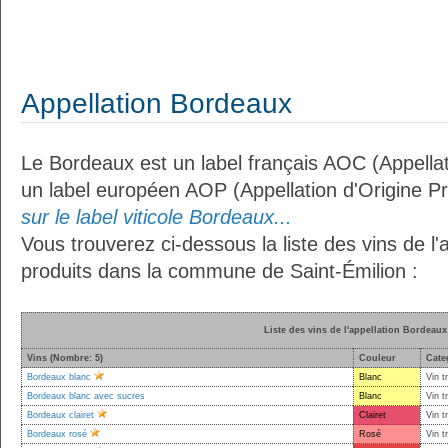
Appellation Bordeaux
Le Bordeaux est un label français AOC (Appellat
un label européen AOP (Appellation d'Origine P
sur le label viticole Bordeaux...
Vous trouverez ci-dessous la liste des vins de l
produits dans la commune de Saint-Émilion :
Liste des vins de l'appellation Bordeaux
Vins (Nombre: 5)
Couleur
Cate
Bordeaux blanc
Blanc
Vin t
Bordeaux blanc avec sucres
Blanc
Vin t
Bordeaux clairet
Clairet
Vin t
Bordeaux rosé
Rosé
Vin t