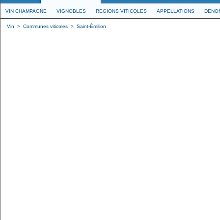
VIN CHAMPAGNE
VIGNOBLES
REGIONS VITICOLES
APPELLATIONS
DENO
Vin
>
Communes viticoles
>
Saint-Émilion