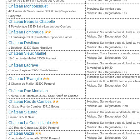
Visites: Oui - Dégustation: Oui
Le Tertre 33330 Saint-Laurent-des-Combes
Château Monbousquet
Horaires: Sur rendez-vous
42 Avenue de Saint-Emilion 33330 Saint-Sulpice-de-
Visites: Oui - Dégustation: Oui
Faleyrens
Château Béard la Chapelle
4 Peyrelongue 33330 Saint-Laurent-des-Combes
Château Fombrauge
Horaires: Sur rendez-vous du lundi au v
Visites: Oui - Dégustation: Oui
1 Fombrauge 33330 Saint-Christophe-des-Bardes
Château Destieux
Horaires: Sur rendez-vous du lundi au v
Visites: Oui - Dégustation: Oui
1 Destieux 33330 Saint-Hippolyte
Château Vieux Maillet
Horaires: Toute l'année sur rendez-vous
Visites: Oui - Dégustation: Oui
16 Chemin de Maillet 33500 Pomerol
Horaires: Sur rendez-vous du lundi au v
Château Lagrave
le vendredi à 16h30
Château Lagrave 33250 Saint-Sauveur
Visites: Oui - Dégustation: Oui
Horaires: Sur rendez-vous uniquement du
Château L'Evangile
vendredi de 9h à 10h30. fermé jours férié
2 Chemin de Maillet 33500 Pomerol
Visites: Oui - Dégustation: Oui
Château Roc Montalon
Château Roc Montalon 33240 Saint-André-de-Cubzac
Château Roc de Cambes
Horaires: Sur rendez-vous
Visites: Oui - Dégustation: Non
Château Roc de Cambes 33710 Bourg
Château Siaurac
Horaires: Du lundi au vendredi de 10h à
Visites: Oui - Dégustation: Oui
Siaurac 33500 Néac
Château La Conseillante
Horaires: Sur rendez-vous du lundi au v
Visites: Oui - Dégustation: Oui
130 Rue de Catusseau 33500 Pomerol
Château Gazin
Horaires: Sur rendez-vous du lundi au ve
Visites: Oui - Dégustation: Oui
Chemin de Chantecaille 33500 Pomerol