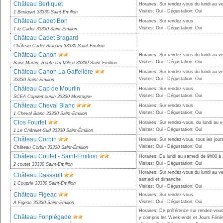
Château Berliquet
Horaires: Sur rendez-vous du lundi au v
Visites: Oui - Dégustation: Oui
1 Berliquet 33330 Saint-Emilion
Château Cadet-Bon
Horaires: Sur rendez-vous
Visites: Oui - Dégustation: Oui
1 le Cadet 33330 Saint-Emilion
Château Cadet Bragard
Château Cadet Bragard 33330 Saint-Emilion
Château Canon
Horaires: Sur rendez-vous du lundi au v
Visites: Oui - Dégustation: Oui
Saint Martin, Route Du Milieu 33330 Saint-Emilion
Château Canon La Gaffelière
Horaires: Sur rendez-vous du lundi au v
Visites: Oui - Dégustation: Oui
33330 Saint-Emilion
Château Cap de Mourlin
Horaires: Sur rendez-vous
Visites: Oui - Dégustation: Oui
SCEA Capdemourlin 33330 Montagne
Château Cheval Blanc
Horaires: Sur rendez-vous
Visites: Oui - Dégustation: Oui
1 Cheval Blanc 33330 Saint-Emilion
Clos Fourtet
Horaires: Sur rendez-vous, du lundi au v
Visites: Oui - Dégustation: Oui
1 Le Châtelet-Sud 33330 Saint-Émilion
Château Corbin
Horaires: Sur rendez-vous, tous les jour
Visites: Oui - Dégustation: Oui
Château Corbin 33330 Saint-Émilion
Château Coutet - Saint-Emilion
Horaires: Du lundi au samedi de 9h00 à
Visites: Oui - Dégustation: Oui
2 coutet 33330 Saint-Emilion
Horaires: Sur rendez-vous du lundi au v
Château Dassault
samedi et dimanche
1 Couprie 33330 Saint-Émilion
Visites: Oui - Dégustation: Oui
Château Figeac
Horaires: Sur rendez-vous
Visites: Oui - Dégustation: Oui
A Figeac 33330 Saint-Emilion
Horaires: De préférence sur rendez-vous
Château Fonplégade
y compris les Week-ends et Jours Fériés,