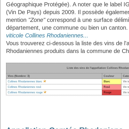
Géographique Protégée). A noter que le label I
(Vin De Pays) depuis 2009. Il possède égaleme
mention
"Zone"
correspond à une surface délimi
département, une commune ou bien un canton
viticole Collines Rhodaniennes...
Vous trouverez ci-dessous la liste des vins de l'a
Rhodaniennes produits dans la commune de Ch
Liste des vins de l'appellation Collines Rhoda
Vins (Nombre: 3)
Couleur
Cate
Collines Rhodaniennes blanc
Blanc
Vin t
Collines Rhodaniennes rosé
Rosé
Vin t
Collines Rhodaniennes rouge
Rouge
Vin t