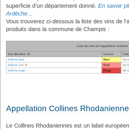
superficie d’un département donné.
En savoir plu
Ardèche...
Vous trouverez ci-dessous la liste des vins de l'
produits dans la commune de Champis :
Liste des vins de l'appellation Ardèche
Vins (Nombre: 3)
Couleur
Cate
Ardèche blanc
Blanc
Vin t
Ardèche rosé
Rosé
Vin t
Ardèche rouge
Rouge
Vin t
Appellation Collines Rhodanienn
Le Collines Rhodaniennes est un label européen