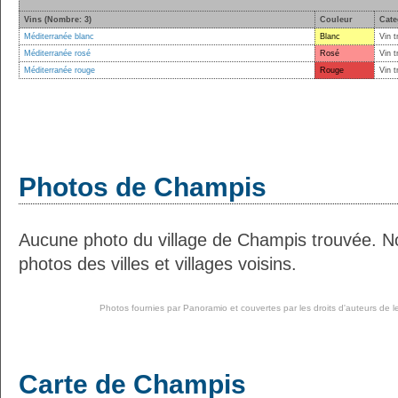
Vins (Nombre: 3)
Couleur
Cate
Méditerranée blanc
Blanc
Vin t
Méditerranée rosé
Rosé
Vin t
Méditerranée rouge
Rouge
Vin t
Photos de Champis
Aucune photo du village de Champis trouvée. N
photos des villes et villages voisins.
Photos fournies par
Panoramio
et couvertes par les droits d'auteurs de l
Carte de Champis