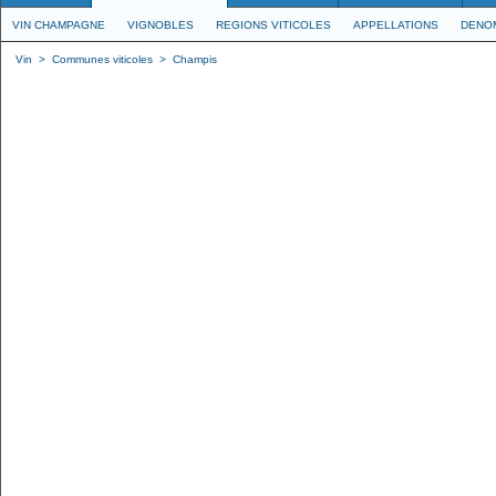
VIN CHAMPAGNE
VIGNOBLES
REGIONS VITICOLES
APPELLATIONS
DENO
Vin
>
Communes viticoles
>
Champis