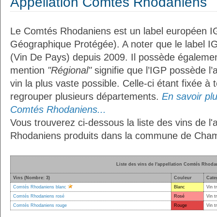
Appellation Comtés Rhodaniens
Le Comtés Rhodaniens est un label européen IG
Géographique Protégée). A noter que le label I
(Vin De Pays) depuis 2009. Il possède égaleme
mention
"Régional"
signifie que l’IGP possède l’
vin la plus vaste possible. Celle-ci étant fixée 
regrouper plusieurs départements.
En savoir plus
Comtés Rhodaniens...
Vous trouverez ci-dessous la liste des vins de l
Rhodaniens produits dans la commune de Cham
Liste des vins de l'appellation Comtés Rhoda
Vins (Nombre: 3)
Couleur
Cate
Comtés Rhodaniens blanc
Blanc
Vin t
Comtés Rhodaniens rosé
Rosé
Vin t
Comtés Rhodaniens rouge
Rouge
Vin t