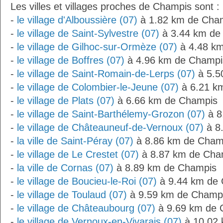
Les villes et villages proches de Champis sont :
-
le village d'Alboussière (07)
à 1.82 km de Cha
-
le village de Saint-Sylvestre (07)
à 3.44 km de
-
le village de Gilhoc-sur-Ormèze (07)
à 4.48 k
-
le village de Boffres (07)
à 4.96 km de Champi
-
le village de Saint-Romain-de-Lerps (07)
à 5.5
-
le village de Colombier-le-Jeune (07)
à 6.21 k
-
le village de Plats (07)
à 6.66 km de Champis
-
le village de Saint-Barthélemy-Grozon (07)
à 8
-
le village de Châteauneuf-de-Vernoux (07)
à 8
-
la ville de Saint-Péray (07)
à 8.86 km de Cham
-
le village de Le Crestet (07)
à 8.87 km de Cha
-
la ville de Cornas (07)
à 8.89 km de Champis
-
le village de Boucieu-le-Roi (07)
à 9.44 km de
-
le village de Toulaud (07)
à 9.59 km de Champ
-
le village de Châteaubourg (07)
à 9.69 km de 
-
le village de Vernoux-en-Vivarais (07)
à 10.02 