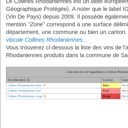
Le Collines Rhodaniennes est un label européen
Géographique Protégée). A noter que le label I
(Vin De Pays) depuis 2009. Il possède égaleme
mention
"Zone"
correspond à une surface délimi
département, une commune ou bien un canton
viticole Collines Rhodaniennes...
Vous trouverez ci-dessous la liste des vins de l'a
Rhodaniennes produits dans la commune de Sai
Liste des vins de l'appellation Collines Rhoda
Vins (Nombre: 3)
Couleur
Cate
Collines Rhodaniennes blanc
Blanc
Vin t
Collines Rhodaniennes rosé
Rosé
Vin t
Collines Rhodaniennes rouge
Rouge
Vin t