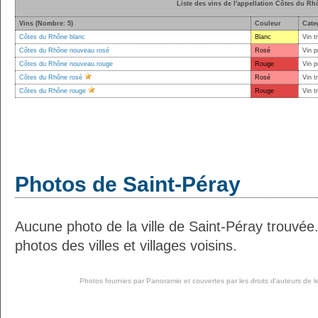
Liste des vins de l'appellation Côtes du Rh
Vins (Nombre: 5)
Couleur
Cate
Côtes du Rhône blanc
Blanc
Vin t
Côtes du Rhône nouveau rosé
Rosé
Vin p
Côtes du Rhône nouveau rouge
Rouge
Vin p
Côtes du Rhône rosé
Rosé
Vin t
Côtes du Rhône rouge
Rouge
Vin t
Photos de Saint-Péray
Aucune photo de la ville de Saint-Péray trouvé
photos des villes et villages voisins.
Photos fournies par
Panoramio
et couvertes par les droits d'auteurs de l