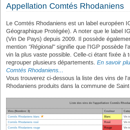
Appellation Comtés Rhodaniens
Le Comtés Rhodaniens est un label européen IG
Géographique Protégée). A noter que le label I
(Vin De Pays) depuis 2009. Il possède égaleme
mention
"Régional"
signifie que l’IGP possède l’
vin la plus vaste possible. Celle-ci étant fixée 
regrouper plusieurs départements.
En savoir plus
Comtés Rhodaniens...
Vous trouverez ci-dessous la liste des vins de l
Rhodaniens produits dans la commune de Saint
Liste des vins de l'appellation Comtés Rhoda
Vins (Nombre: 3)
Couleur
Cate
Comtés Rhodaniens blanc
Blanc
Vin t
Comtés Rhodaniens rosé
Rosé
Vin t
Comtés Rhodaniens rouge
Rouge
Vin t