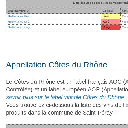
Liste des vins de l'appellation Méditerran
Vins (Nombre: 3)
Couleur
Cate
Méditerranée blanc
Blanc
Vin t
Méditerranée rosé
Rosé
Vin t
Méditerranée rouge
Rouge
Vin t
Appellation Côtes du Rhône
Le Côtes du Rhône est un label français AOC (Ap
Contrôlée) et un label européen AOP (Appellati
savoir plus sur le label viticole Côtes du Rhône..
Vous trouverez ci-dessous la liste des vins de l
produits dans la commune de Saint-Péray :