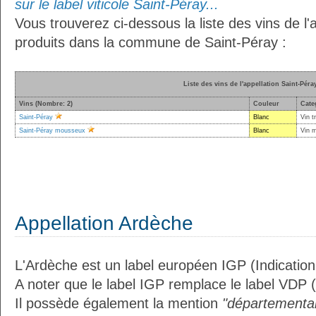
sur le label viticole Saint-Péray...
Vous trouverez ci-dessous la liste des vins de l'
produits dans la commune de Saint-Péray :
Liste des vins de l'appellation Saint-Péra
Vins (Nombre: 2)
Couleur
Cate
Saint-Péray
Blanc
Vin t
Saint-Péray mousseux
Blanc
Vin 
Appellation Ardèche
L'Ardèche est un label européen IGP (Indicatio
A noter que le label IGP remplace le label VDP 
Il possède également la mention
"départemental