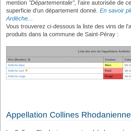
mention
"Départementale"
, l’aire autorisée de c
superficie d’un département donné.
En savoir plu
Ardèche...
Vous trouverez ci-dessous la liste des vins de l'
produits dans la commune de Saint-Péray :
Liste des vins de l'appellation Ardèche
Vins (Nombre: 3)
Couleur
Cate
Ardèche blanc
Blanc
Vin t
Ardèche rosé
Rosé
Vin t
Ardèche rouge
Rouge
Vin t
Appellation Collines Rhodanienn