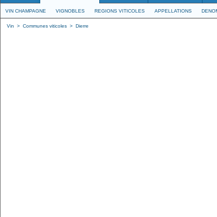
VIN CHAMPAGNE
VIGNOBLES
REGIONS VITICOLES
APPELLATIONS
DENO
Vin
>
Communes viticoles
>
Dierre