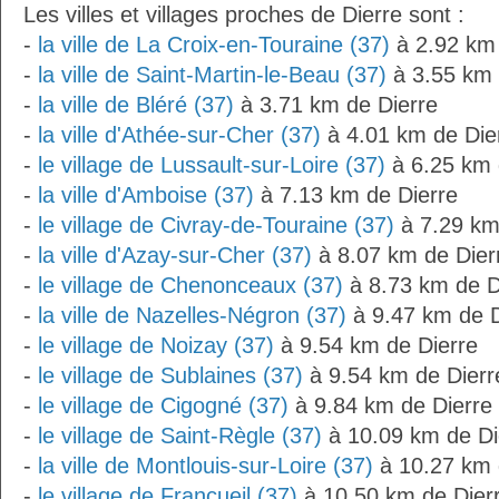
Les villes et villages proches de Dierre sont :
-
la ville de La Croix-en-Touraine (37)
à 2.92 km 
-
la ville de Saint-Martin-le-Beau (37)
à 3.55 km 
-
la ville de Bléré (37)
à 3.71 km de Dierre
-
la ville d'Athée-sur-Cher (37)
à 4.01 km de Die
-
le village de Lussault-sur-Loire (37)
à 6.25 km 
-
la ville d'Amboise (37)
à 7.13 km de Dierre
-
le village de Civray-de-Touraine (37)
à 7.29 km
-
la ville d'Azay-sur-Cher (37)
à 8.07 km de Dier
-
le village de Chenonceaux (37)
à 8.73 km de D
-
la ville de Nazelles-Négron (37)
à 9.47 km de D
-
le village de Noizay (37)
à 9.54 km de Dierre
-
le village de Sublaines (37)
à 9.54 km de Dierr
-
le village de Cigogné (37)
à 9.84 km de Dierre
-
le village de Saint-Règle (37)
à 10.09 km de Di
-
la ville de Montlouis-sur-Loire (37)
à 10.27 km 
-
le village de Francueil (37)
à 10.50 km de Dierr