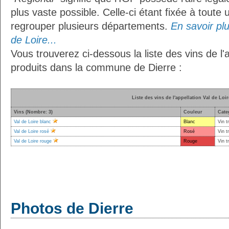
plus vaste possible. Celle-ci étant fixée à toute
regrouper plusieurs départements.
En savoir plu
de Loire...
Vous trouverez ci-dessous la liste des vins de l'
produits dans la commune de Dierre :
Liste des vins de l'appellation Val de Loir
Vins (Nombre: 3)
Couleur
Cate
Val de Loire blanc
Blanc
Vin t
Val de Loire rosé
Rosé
Vin t
Val de Loire rouge
Rouge
Vin t
Photos de Dierre