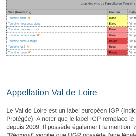
Liste des vins de l'appellation Touraine
Vins (Nombre: 7)
Couleur
Cate
Touraine blanc
Blanc
Vin t
Touraine mousseux blanc
Blanc
Vin 
Touraine mousseux rosé
Rosé
Vin 
Touraine primeur rosé
Rosé
Vin p
Touraine primeur rouge
Rouge
Vin p
Touraine rosé
Rosé
Vin t
Touraine rouge
Rouge
Vin t
Appellation Val de Loire
Le Val de Loire est un label européen IGP (Ind
Protégée). A noter que le label IGP remplace le
depuis 2009. Il possède également la mention
"
"Régional"
signifie que l’IGP possède l’aire légal