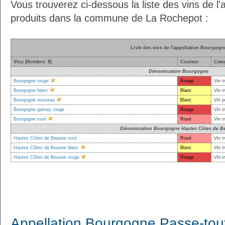
Vous trouverez ci-dessous la liste des vins de l
produits dans la commune de La Rochepot :
Liste des vins de l'appellation Bourgogn
Vins (Nombre: 8)
Couleur
Cate
Dénomination Bourgogne
Bourgogne rouge
Rouge
Vin t
Bourgogne blanc
Blanc
Vin t
Bourgogne nouveau
Blanc
Vin p
Bourgogne gamay rouge
Rouge
Vin t
Bourgogne rosé
Rosé
Vin t
Dénomination Bourgogne Hautes Côtes de B
Hautes Côtes de Beaune rosé
Rosé
Vin t
Hautes Côtes de Beaune blanc
Blanc
Vin t
Hautes Côtes de Beaune rouge
Rouge
Vin t
Appellation Bourgogne Passe-tout