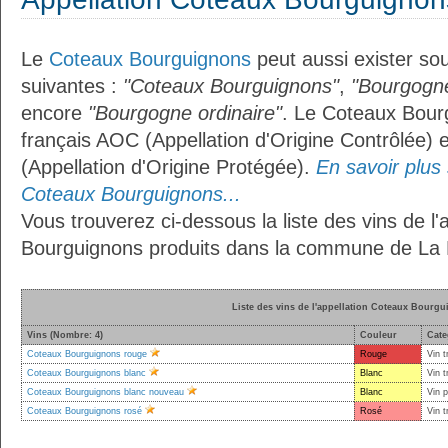
Le
Coteaux Bourguignons
peut aussi exister sou
suivantes :
"Coteaux Bourguignons"
,
"Bourgogne
encore
"Bourgogne ordinaire"
. Le Coteaux Bourg
français AOC (Appellation d'Origine Contrôlée)
(Appellation d'Origine Protégée).
En savoir plus s
Coteaux Bourguignons...
Vous trouverez ci-dessous la liste des vins de l
Bourguignons produits dans la commune de La 
Liste des vins de l'appellation Coteaux Bourg
Vins (Nombre: 4)
Couleur
Cate
Coteaux Bourguignons rouge
Rouge
Vin t
Coteaux Bourguignons blanc
Blanc
Vin t
Coteaux Bourguignons blanc nouveau
Blanc
Vin 
Coteaux Bourguignons rosé
Rosé
Vin t