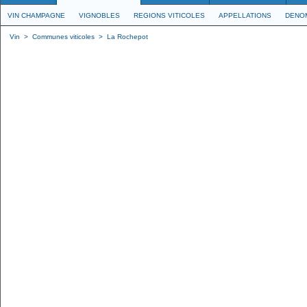
VIN CHAMPAGNE
VIGNOBLES
REGIONS VITICOLES
APPELLATIONS
DENO
Vin
>
Communes viticoles
>
La Rochepot