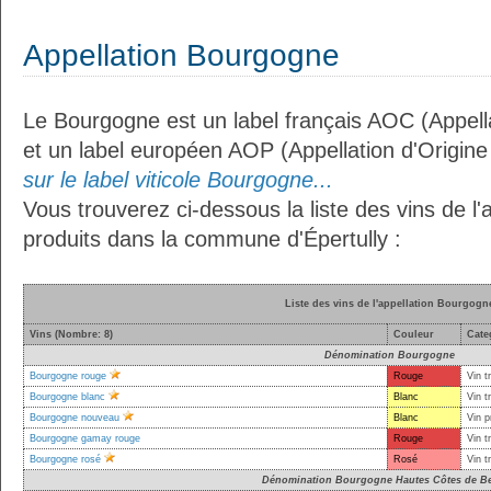
Appellation Bourgogne
Le Bourgogne est un label français AOC (Appella
et un label européen AOP (Appellation d'Origin
sur le label viticole Bourgogne...
Vous trouverez ci-dessous la liste des vins de l
produits dans la commune d'Épertully :
Liste des vins de l'appellation Bourgogn
Vins (Nombre: 8)
Couleur
Cate
Dénomination Bourgogne
Bourgogne rouge
Rouge
Vin t
Bourgogne blanc
Blanc
Vin t
Bourgogne nouveau
Blanc
Vin p
Bourgogne gamay rouge
Rouge
Vin t
Bourgogne rosé
Rosé
Vin t
Dénomination Bourgogne Hautes Côtes de B