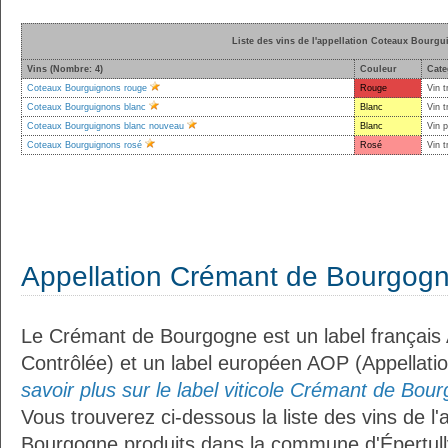
Liste des vins de l'appellation Coteaux Bourg
Vins (Nombre: 4)
Couleur
Cate
Coteaux Bourguignons rouge
Rouge
Vin t
Coteaux Bourguignons blanc
Blanc
Vin t
Coteaux Bourguignons blanc nouveau
Blanc
Vin 
Coteaux Bourguignons rosé
Rosé
Vin t
Appellation Crémant de Bourgog
Le Crémant de Bourgogne est un label français 
Contrôlée) et un label européen AOP (Appellati
savoir plus sur le label viticole Crémant de Bour
Vous trouverez ci-dessous la liste des vins de l
Bourgogne produits dans la commune d'Épertull