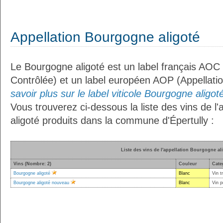
Appellation Bourgogne aligoté
Le Bourgogne aligoté est un label français AOC 
Contrôlée) et un label européen AOP (Appellati
savoir plus sur le label viticole Bourgogne aligoté
Vous trouverez ci-dessous la liste des vins de l
aligoté produits dans la commune d'Épertully :
Liste des vins de l'appellation Bourgogne al
Vins (Nombre: 2)
Couleur
Cate
Bourgogne aligoté
Blanc
Vin t
Bourgogne aligoté nouveau
Blanc
Vin p