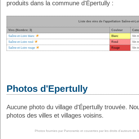
produits dans la commune d'Épertully :
Liste des vins de l'appellation Saône-et-Lo
Vins (Nombre: 3)
Couleur
Cate
Saône-et-Loire blanc
Blanc
Vin t
Saône-et-Loire rosé
Rosé
Vin t
Saône-et-Loire rouge
Rouge
Vin t
Photos d'Epertully
Aucune photo du village d'Épertully trouvée. No
photos des villes et villages voisins.
Photos fournies par
Panoramio
et couvertes par les droits d'auteurs de l