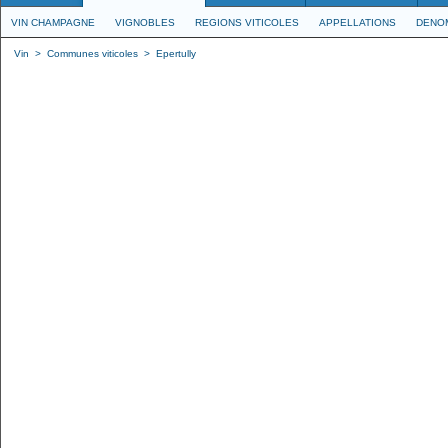
VIN CHAMPAGNE
VIGNOBLES
REGIONS VITICOLES
APPELLATIONS
DENO
Vin
>
Communes viticoles
>
Epertully