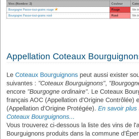
Vins (Nombre: 2)
Couleur
Cate
Bourgogne Passe-tout-grains rouge
Rouge
Vin t
Bourgogne Passe-tout-grains rosé
Rosé
Vin t
Appellation Coteaux Bourguignon
Le
Coteaux Bourguignons
peut aussi exister sou
suivantes :
"Coteaux Bourguignons"
,
"Bourgogne
encore
"Bourgogne ordinaire"
. Le Coteaux Bourg
français AOC (Appellation d'Origine Contrôlée)
(Appellation d'Origine Protégée).
En savoir plus s
Coteaux Bourguignons...
Vous trouverez ci-dessous la liste des vins de l
Bourguignons produits dans la commune d'Épertu