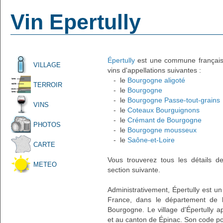
Vin Epertully
Épertully
est une commune française 
VILLAGE
vins d'appellations suivantes :
- le
Bourgogne aligoté
TERROIR
- le
Bourgogne
- le
Bourgogne Passe-tout-grains
VINS
- le
Coteaux Bourguignons
- le
Crémant de Bourgogne
PHOTOS
- le
Bourgogne mousseux
- le
Saône-et-Loire
CARTE
Vous trouverez tous les détails d
METEO
section suivante.
Administrativement, Épertully est un 
France, dans le département de l
Bourgogne. Le village d'Épertully a
et au canton de Épinac. Son code po