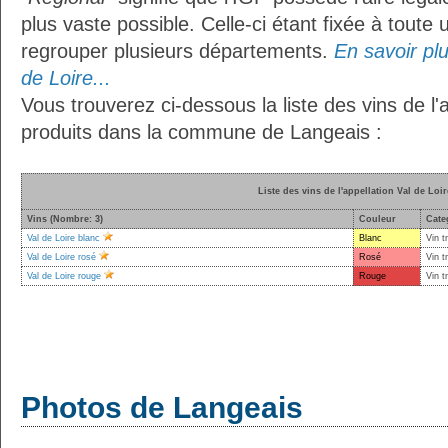
plus vaste possible. Celle-ci étant fixée à toute
regrouper plusieurs départements.
En savoir plu
de Loire...
Vous trouverez ci-dessous la liste des vins de l'
produits dans la commune de Langeais :
Liste des vins de l'appellation Val de Loir
Vins (Nombre: 3)
Couleur
Cate
Val de Loire blanc
Blanc
Vin t
Val de Loire rosé
Rosé
Vin t
Val de Loire rouge
Rouge
Vin t
Photos de Langeais