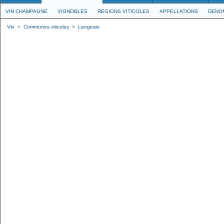
VIN CHAMPAGNE
VIGNOBLES
REGIONS VITICOLES
APPELLATIONS
DENO
Vin
>
Communes viticoles
>
Langeais