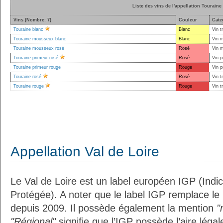
Liste des vins de l'appellation Touraine
Vins (Nombre: 7)
Couleur
Cate
Touraine blanc
Blanc
Vin t
Touraine mousseux blanc
Blanc
Vin 
Touraine mousseux rosé
Rosé
Vin 
Touraine primeur rosé
Rosé
Vin p
Touraine primeur rouge
Rouge
Vin p
Touraine rosé
Rosé
Vin t
Touraine rouge
Rouge
Vin t
Appellation Val de Loire
Le Val de Loire est un label européen IGP (Ind
Protégée). A noter que le label IGP remplace le
depuis 2009. Il possède également la mention
"
"Régional"
signifie que l’IGP possède l’aire légal