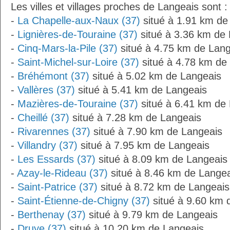
Les villes et villages proches de Langeais sont :
-
La Chapelle-aux-Naux (37)
situé à 1.91 km de
-
Lignières-de-Touraine (37)
situé à 3.36 km de
-
Cinq-Mars-la-Pile (37)
situé à 4.75 km de Lang
-
Saint-Michel-sur-Loire (37)
situé à 4.78 km de
-
Bréhémont (37)
situé à 5.02 km de Langeais
-
Vallères (37)
situé à 5.41 km de Langeais
-
Mazières-de-Touraine (37)
situé à 6.41 km de
-
Cheillé (37)
situé à 7.28 km de Langeais
-
Rivarennes (37)
situé à 7.90 km de Langeais
-
Villandry (37)
situé à 7.95 km de Langeais
-
Les Essards (37)
situé à 8.09 km de Langeais
-
Azay-le-Rideau (37)
situé à 8.46 km de Langea
-
Saint-Patrice (37)
situé à 8.72 km de Langeais
-
Saint-Étienne-de-Chigny (37)
situé à 9.60 km 
-
Berthenay (37)
situé à 9.79 km de Langeais
-
Druye (37)
situé à 10.20 km de Langeais.