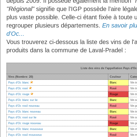
depuis 2009. Il possède également la mention
"
"Régional"
signifie que l’IGP possède l’aire légal
plus vaste possible. Celle-ci étant fixée à toute
regrouper plusieurs départements.
En savoir plu
d'Oc...
Vous trouverez ci-dessous la liste des vins de l'
produits dans la commune de Laval-Pradel :
Liste des vins de l'appellation Pays d'Oc
Vins (Nombre: 20)
Couleur
Cate
Pays d'Oc blanc
Blanc
Vin t
Pays d'Oc rosé
Rosé
Vin t
Pays d'Oc rouge
Rouge
Vin t
Pays d'Oc blanc sur lie
Blanc
Vin s
Pays d'Oc rosé nouveau
Rosé
Vin p
Pays d'Oc blanc nouveau
Blanc
Vin t
Pays d'Oc rosé sur lie
Rosé
Vin s
Pays d'Oc rouge nouveau
Rouge
Vin p
Pays d'Oc blanc mousseux
Blanc
Vin 
Pays d'Oc rosé mousseux
Rosé
Vin 