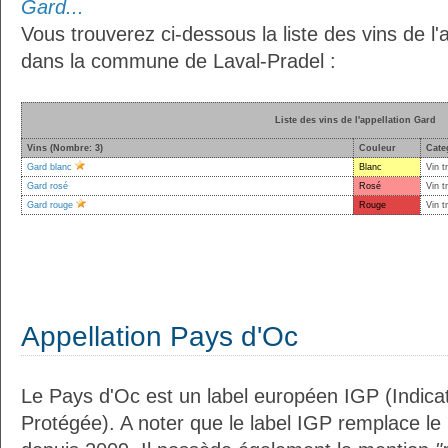
Gard...
Vous trouverez ci-dessous la liste des vins de l'
dans la commune de Laval-Pradel :
Liste des vins de l'appellation Gard
Vins (Nombre: 3)
Couleur
Cate
Gard blanc
Blanc
Vin t
Gard rosé
Rosé
Vin t
Gard rouge
Rouge
Vin t
Appellation Pays d'Oc
Le Pays d'Oc est un label européen IGP (Indic
Protégée). A noter que le label IGP remplace le