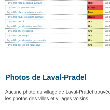
Pays d'Oc rosé de raisins surmûris
Rosé
Vin d
Pays d'Oc rouge mousseux
Rouge
Vin 
Pays d'Oc blanc de raisins surmûris
Blanc
Vin d
Pays d'Oc rouge de raisins surmûris
Rouge
Vin d
Pays d'Oc gris
Gris
Vin t
Pays d'Oc gris de raisins surmûris
Gris
Vin d
Pays d'Oc gris mousseux
Gris
Vin 
Pays d'Oc gris de gris
Gris
Vin t
Pays d'Oc gris de raisins gris surmûris
Gris
Vin d
Pays d'Oc gris de gris mousseux
Gris
Vin 
Photos de Laval-Pradel
Aucune photo du village de Laval-Pradel trouv
les photos des villes et villages voisins.