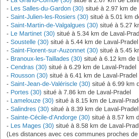
-
La Grand-Combe (30)
situé à 2.67 km de Lava
-
Les Salles-du-Gardon (30)
situé à 2.97 km de 
-
Saint-Julien-les-Rosiers (30)
situé à 5.01 km d
-
Saint-Martin-de-Valgalgues (30)
situé à 5.27 k
-
Le Martinet (30)
situé à 5.34 km de Laval-Prad
-
Soustelle (30)
situé à 5.44 km de Laval-Pradel
-
Saint-Florent-sur-Auzonnet (30)
situé à 5.45 k
-
Branoux-les-Taillades (30)
situé à 6.12 km de 
-
Cendras (30)
situé à 6.29 km de Laval-Pradel
-
Rousson (30)
situé à 6.41 km de Laval-Pradel
-
Saint-Jean-de-Valériscle (30)
situé à 6.99 km 
-
Portes (30)
situé à 7.86 km de Laval-Pradel
-
Lamelouze (30)
situé à 8.15 km de Laval-Prad
-
Salindres (30)
situé à 8.39 km de Laval-Pradel
-
Sainte-Cécile-d'Andorge (30)
situé à 8.57 km d
-
Les Mages (30)
situé à 8.58 km de Laval-Prad
(Les distances avec ces communes proches de 