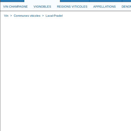
VIN CHAMPAGNE
VIGNOBLES
REGIONS VITICOLES
APPELLATIONS
DENO
Vin
>
Communes viticoles
>
Laval-Pradel