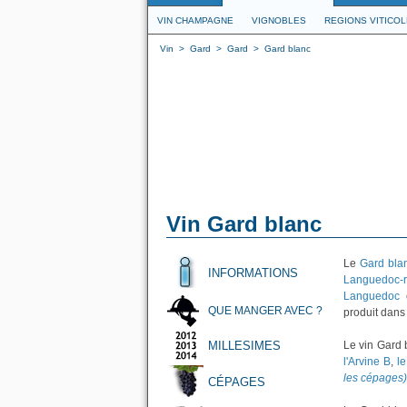
VIN CHAMPAGNE
VIGNOBLES
REGIONS VITICO
Vin
>
Gard
>
Gard
>
Gard blanc
Vin Gard blanc
Le
Gard bla
INFORMATIONS
Languedoc-r
Languedoc
QUE MANGER AVEC ?
produit dans
MILLESIMES
Le vin Gard 
l'Arvine B
,
l
les cépages)
CÉPAGES