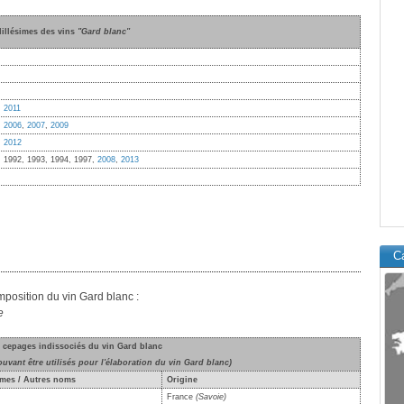
illésimes des vins
"Gard blanc"
,
2011
,
2006
,
2007
,
2009
,
2012
, 1992, 1993, 1994, 1997,
2008
,
2013
Ca
omposition du vin Gard blanc :
e
s cepages indissociés du vin Gard blanc
vant être utilisés pour l'élaboration du vin Gard blanc)
mes / Autres noms
Origine
France
(Savoie)