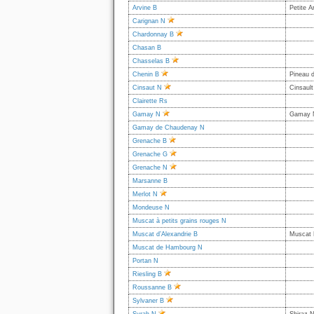
Arvine B
Petite A
Carignan N
Chardonnay B
Chasan B
Chasselas B
Chenin B
Pineau d
Cinsaut N
Cinsaul
Clairette Rs
Gamay N
Gamay N
Gamay de Chaudenay N
Grenache B
Grenache G
Grenache N
Marsanne B
Merlot N
Mondeuse N
Muscat à petits grains rouges N
Muscat d’Alexandrie B
Muscat
Muscat de Hambourg N
Portan N
Riesling B
Roussanne B
Sylvaner B