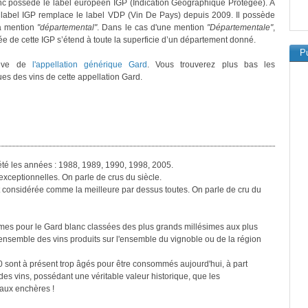
c possède le label européen IGP (Indication Géographique Protégée). A
 label IGP remplace le label VDP (Vin De Pays) depuis 2009. Il possède
a mention
"départemental"
. Dans le cas d'une mention
"Départementale"
,
sée de cette IGP s’étend à toute la superficie d’un département donné.
Pu
lève de
l'appellation générique Gard
. Vous trouverez plus bas les
ues des vins de cette appellation Gard.
été les années : 1988, 1989, 1990, 1998, 2005.
xceptionnelles. On parle de crus du siècle.
st considérée comme la meilleure par dessus toutes. On parle de cru du
imes pour le Gard blanc classées des plus grands millésimes aux plus
nsemble des vins produits sur l'ensemble du vignoble ou de la région
0 sont à présent trop âgés pour être consommés aujourd'hui, à part
es vins, possédant une véritable valeur historique, que les
 aux enchères !