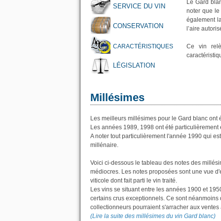
Le Gard blan
SERVICE DU VIN
noter que le
également l
CONSERVATION
l’aire autori
CARACTÉRISTIQUES
Ce vin re
caractéristiq
LÉGISLATION
Millésimes
Les meilleurs millésimes pour le Gard blanc ont 
Les années 1989, 1998 ont été particulièrement e
A noter tout particulièrement l'année 1990 qui e
millénaire.
Voici ci-dessous le tableau des notes des millés
médiocres. Les notes proposées sont une vue d'e
viticole dont fait parti le vin traité.
Les vins se situant entre les années 1900 et 195
certains crus exceptionnels. Ce sont néanmoins d
collectionneurs pourraient s'arracher aux ventes
(Lire la suite des millésimes du vin Gard blanc)