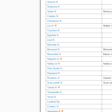
Aramon N
Arinarnoa N
Aubun N
Muresco
Caladoc N
Chenanson N
Cot N
Malbec 
Counoise N
Egiodola N
Lival N
Marselan N
Morrastel N
Minustel
Mourvèdre N
Balzac n
Négrette N
Nielluccio N
Niellucc
Petit Verdot N
Piquepoul N
Rivairenc N
Aspiran
Sciaccarello N
Sciaccar
Tannat N
Tempranillo N
Terret N
Cardinal Rg
Couderc N
Sauvignon B