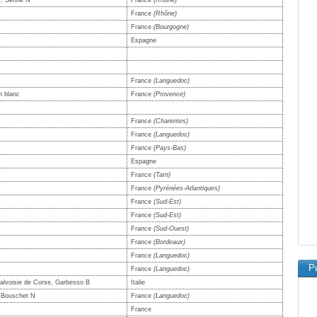
, Serine N
France
(Rhône)
France
(Rhône)
France
(Bourgogne)
Espagne
France
(Languedoc)
n blanc
France
(Provence)
France
(Charentes)
France
(Languedoc)
France
(Pays-Bas)
Espagne
France
(Tarn)
France
(Pyrénées-Atlantiques)
France
(Sud-Est)
France
(Sud-Est)
France
(Sud-Ouest)
France
(Bordeaux)
France
(Languedoc)
Pu
France
(Languedoc)
Malvoisie de Corse, Garbesso B
Italie
e Bouschet N
France
(Languedoc)
France