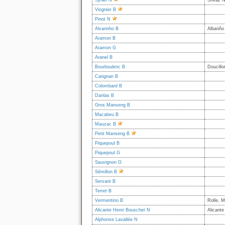
Syrah N
Shiraz N
Viognier B
Pinot N
Alvarinho B
Albariño
Aramon B
Aramon G
Aranel B
Bourboulenc B
Doucillo
Carignan B
Colombard B
Danlas B
Gros Manseng B
Macabeu B
Mauzac B
Petit Manseng B
Piquepoul B
Piquepoul G
Sauvignon G
Sémillon B
Servant B
Terret B
Vermentino B
Rolle, 
Alicante Henri Bouschet N
Alicant
Alphonse Lavallée N