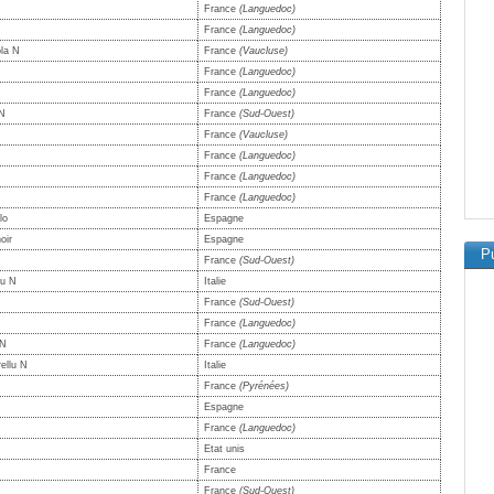
France
(Languedoc)
France
(Languedoc)
la N
France
(Vaucluse)
France
(Languedoc)
France
(Languedoc)
N
France
(Sud-Ouest)
France
(Vaucluse)
France
(Languedoc)
France
(Languedoc)
France
(Languedoc)
lo
Espagne
oir
Espagne
Pu
France
(Sud-Ouest)
iu N
Italie
France
(Sud-Ouest)
France
(Languedoc)
 N
France
(Languedoc)
ellu N
Italie
France
(Pyrénées)
Espagne
France
(Languedoc)
Etat unis
France
France
(Sud-Ouest)