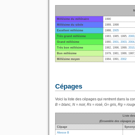
M
Millésime du millénaire
1990
Millésime du siècle
1989, 1998
Excellent millésime
1988,
2005
Très grand millésime
1983, 1985, 1995,
2000
Grand millésime
1980,
2001
,
2003
,
2004
Très bon millésime
1982, 1996, 1999,
2010
Bon millésime
1979, 1981, 1986, 1987
Millésime moyen
1984, 1991,
2002
Cépages
Voici la liste des cépages qui rentrent dans la c
B = blanc, N = noir, Rs = rosé, G= gris, Rg = roug
Liste de
(Ensemble des cépages pou
Cépage
Synony
Altesse B