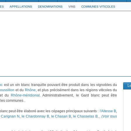
LES
APPELLATIONS
DENOMINATIONS
VINS
COMMUNES VITICOLES
nc
est un vin blanc tranquille pouvant être produit dans les vignobles du
L
oussillon
et du
Rhône
, et plus précisément dans les régions viticoles du
et du
Rhône-méridional
. Administrativement, le Gard blanc peut être
 les communes .
blanc peut être élaboré avec les cépages principaux suivants :
l'Altesse B
,
e Carignan N
,
le Chardonnay B
,
le Chasan B
,
le Chasselas B
...
(Voir tous