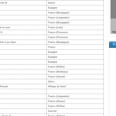
rvine B
Suisse
Espagne
France
(Bourgogne)
France
(Languedoc)
France
(Bourgogne)
e la Loire
France
(Loire)
t N
France
(Provence)
France
(Provence)
oir à jus blanc
France
(Bourgogne)
Pu
France
Espagne
Espagne
Espagne
France
(Rhône)
France
(Bordeaux)
France
(Savoie)
Grèce
 Romain
Affrique du Nord
France
(Languedoc)
France
(Alsace)
France
(Rhône)
Autriche