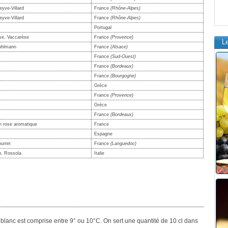
yve-Villard
France
(Rhône-Alpes)
yve-Villard
France
(Rhône-Alpes)
Portugal
e, Vaccarèse
France
(Provence)
L
uhlmann
France
(Alsace)
France
(Sud-Ouest)
France
(Bordeaux)
France
(Bourgogne)
Grèce
France
(Provence)
Grèce
France
(Bordeaux)
n rose aromatique
France
Espagne
ourret
France
(Languedoc)
, Rossola
Italie
blanc est comprise entre 9° ou 10°C. On sert une quantité de 10 cl dans