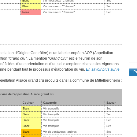
Blanc
Vin mousseux "Crémant"
Sec
Blanc
Vin mousseux "Crémant"
Sec
Rosé
Vin mousseux "Crémant"
Sec
pellation d'Origine Contrôlée) et un label européen AOP (Appellation
ntion
"grand cru"
. La mention
"Grand Cru"
est le fleuron de son
néficiées d’une orientation et d’un sol exceptionnels mais les vignerons
enne pendant tout le processus d’élaboration du vin.
En savoir plus sur le
Pu
'appellation Alsace grand cru produits dans la commune de Mittelbergheim :
s vins de l'appellation Alsace grand cru
Couleur
Categorie
Saveur
Blanc
Vin tranquille
Sec
Blanc
Vin tranquille
Sec
Blanc
Vin tranquille
Sec
Blanc
Vin tranquille
Sec
Blanc
Vin de vendanges tardives
Sec