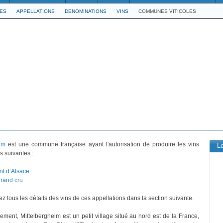
LES
APPELLATIONS
DENOMINATIONS
VINS
COMMUNES VITICOLES
im
est une commune française ayant l'autorisation de produire les vins
L
s suivantes :
t d’Alsace
rand cru
z tous les détails des vins de ces appellations dans la section suivante.
vement, Mittelbergheim est un petit village situé au nord est de la France,