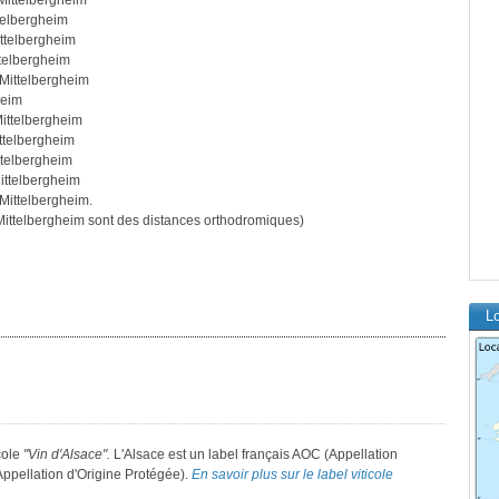
Mittelbergheim
telbergheim
ttelbergheim
telbergheim
Mittelbergheim
heim
ittelbergheim
ttelbergheim
ttelbergheim
ittelbergheim
Mittelbergheim.
ittelbergheim sont des distances orthodromiques)
Lo
icole
"Vin d'Alsace".
L'Alsace est un label français AOC (Appellation
Appellation d'Origine Protégée).
En savoir plus sur le label viticole