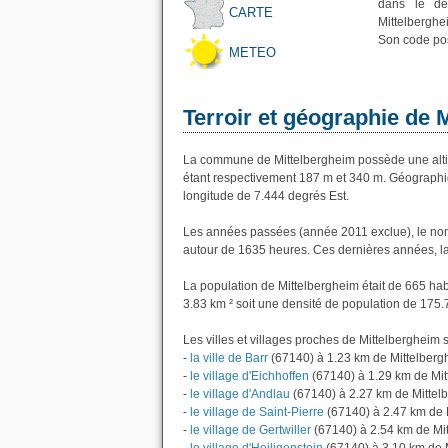
dans le dé
CARTE
Mittelberghe
Son code pos
METEO
Terroir et géographie de 
La commune de Mittelbergheim possède une alti
étant respectivement 187 m et 340 m. Géographiq
longitude de 7.444 degrés Est.
Les années passées (année 2011 exclue), le nom
autour de 1635 heures. Ces dernières années, l
La population de Mittelbergheim était de 665 ha
3.83 km ² soit une densité de population de 175.
Les villes et villages proches de Mittelbergheim s
-
la ville de Barr
(67140) à 1.23 km de Mittelberg
-
le village d'Eichhoffen
(67140) à 1.29 km de Mi
-
le village d'Andlau
(67140) à 2.27 km de Mittel
-
le village de Saint-Pierre
(67140) à 2.47 km de 
-
le village de Gertwiller
(67140) à 2.54 km de Mi