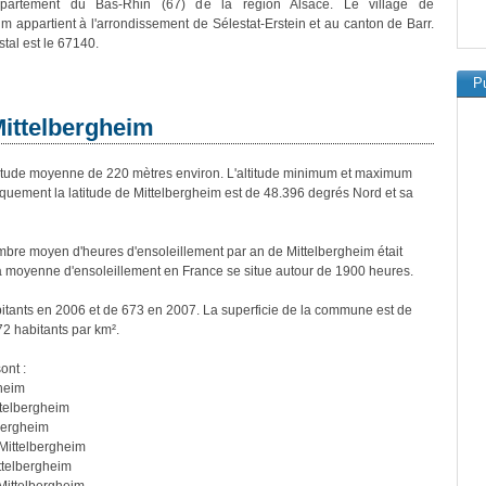
partement du Bas-Rhin (67) de la région Alsace. Le village de
im appartient à l'arrondissement de Sélestat-Erstein et au canton de Barr.
tal est le 67140.
Pu
Mittelbergheim
tude moyenne de 220 mètres environ. L'altitude minimum et maximum
uement la latitude de Mittelbergheim est de 48.396 degrés Nord et sa
bre moyen d'heures d'ensoleillement par an de Mittelbergheim était
a moyenne d'ensoleillement en France se situe autour de 1900 heures.
bitants en 2006 et de 673 en 2007. La superficie de la commune est de
72 habitants par km².
ont :
heim
ttelbergheim
bergheim
Mittelbergheim
ttelbergheim