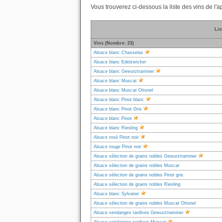
Vous trouverez ci-dessous la liste des vins de l
Lis
Vins (Nombre: 23)
Alsace blanc Chasselas
Alsace blanc Edelzwicker
Alsace blanc Gewurztraminer
Alsace blanc Muscat
Alsace blanc Muscat Ottonel
Alsace blanc Pinot blanc
Alsace blanc Pinot Gris
Alsace blanc Pinot
Alsace blanc Riesling
Alsace rosé Pinot noir
Alsace rouge Pinot noir
Alsace sélection de grains nobles Gewurztraminer
Alsace sélection de grains nobles Muscat
Alsace sélection de grains nobles Pinot gris
Alsace sélection de grains nobles Riesling
Alsace blanc Sylvaner
Alsace sélection de grains nobles Muscat Ottonel
Alsace vendanges tardives Gewurztraminer