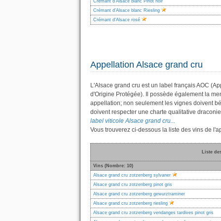
Crémant d'Alsace blanc Pinot noir
Crémant d'Alsace blanc Riesling
Crémant d'Alsace rosé
Appellation Alsace grand cru
L'Alsace grand cru est un label français AOC (Ap
d'Origine Protégée). Il possède également la me
appellation; non seulement les vignes doivent bé
doivent respecter une charte qualitative draconi
label viticole Alsace grand cru...
Vous trouverez ci-dessous la liste des vins de l
Liste de
Vins (Nombre: 10)
Alsace grand cru zotzenberg sylvaner
Alsace grand cru zotzenberg pinot gris
Alsace grand cru zotzenberg gewurztraminer
Alsace grand cru zotzenberg riesling
Alsace grand cru zotzenberg vendanges tardives pinot gris