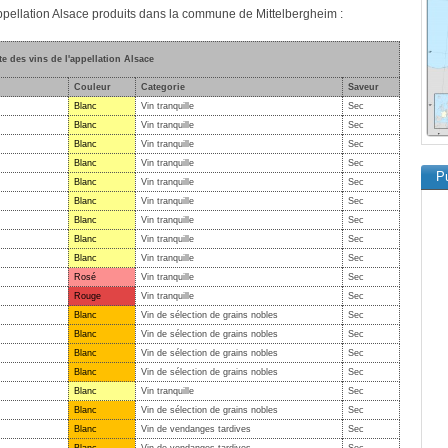
'appellation Alsace produits dans la commune de Mittelbergheim :
te des vins de l'appellation Alsace
Couleur
Categorie
Saveur
Blanc
Vin tranquille
Sec
Blanc
Vin tranquille
Sec
Blanc
Vin tranquille
Sec
Blanc
Vin tranquille
Sec
Pu
Blanc
Vin tranquille
Sec
Blanc
Vin tranquille
Sec
Blanc
Vin tranquille
Sec
Blanc
Vin tranquille
Sec
Blanc
Vin tranquille
Sec
Rosé
Vin tranquille
Sec
Rouge
Vin tranquille
Sec
Blanc
Vin de sélection de grains nobles
Sec
Blanc
Vin de sélection de grains nobles
Sec
Blanc
Vin de sélection de grains nobles
Sec
Blanc
Vin de sélection de grains nobles
Sec
Blanc
Vin tranquille
Sec
Blanc
Vin de sélection de grains nobles
Sec
Blanc
Vin de vendanges tardives
Sec