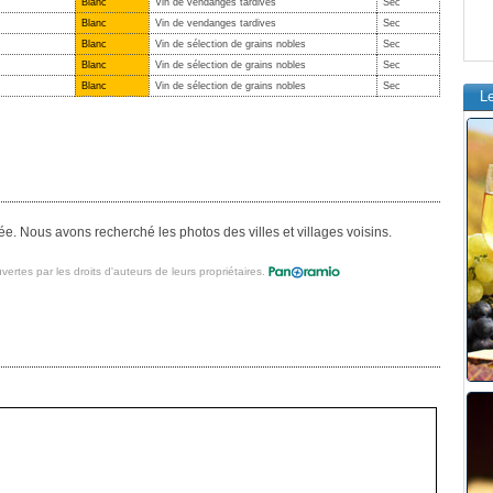
Blanc
Vin de vendanges tardives
Sec
Blanc
Vin de vendanges tardives
Sec
Blanc
Vin de sélection de grains nobles
Sec
Blanc
Vin de sélection de grains nobles
Sec
Blanc
Vin de sélection de grains nobles
Sec
L
e. Nous avons recherché les photos des villes et villages voisins.
vertes par les droits d'auteurs de leurs propriétaires.