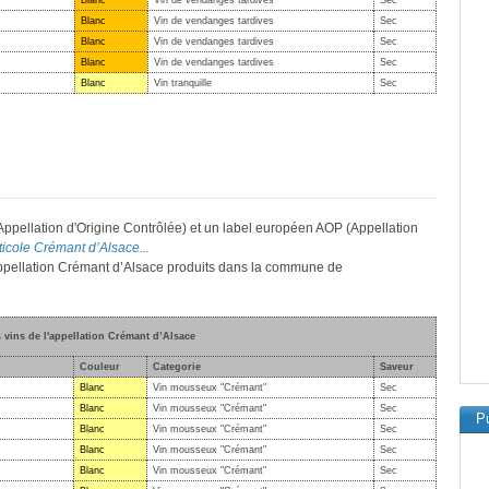
Blanc
Vin de vendanges tardives
Sec
Blanc
Vin de vendanges tardives
Sec
Blanc
Vin de vendanges tardives
Sec
Blanc
Vin de vendanges tardives
Sec
Blanc
Vin tranquille
Sec
Appellation d'Origine Contrôlée) et un label européen AOP (Appellation
iticole Crémant d’Alsace...
'appellation Crémant d’Alsace produits dans la commune de
s vins de l'appellation Crémant d’Alsace
Couleur
Categorie
Saveur
Blanc
Vin mousseux "Crémant"
Sec
Blanc
Vin mousseux "Crémant"
Sec
Pu
Blanc
Vin mousseux "Crémant"
Sec
Blanc
Vin mousseux "Crémant"
Sec
Blanc
Vin mousseux "Crémant"
Sec