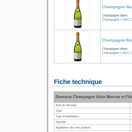
Champagne Alain
Champagne blanc
Champagne
>
AOC 
Champagne Alain
Champagne blanc
Champagne
>
AOC 
Fiche technique
Domaine Champagne Alain Mercier et Fil
Nom du domaine
Type
Type d'exploitation
Vignoble
Appellation des vins produits