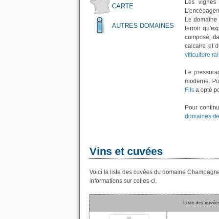
Les vignes 
CARTE
L'encépage
Le domaine p
AUTRES DOMAINES
terroir qu'e
composé, dan
calcaire et 
viticulture r
Le pressurag
moderne. Pou
Fils
a opté p
Pour continu
domaines de
Vins et cuvées
Voici la liste des cuvées du domaine Champagne 
informations sur celles-ci.
Liste des cuvée