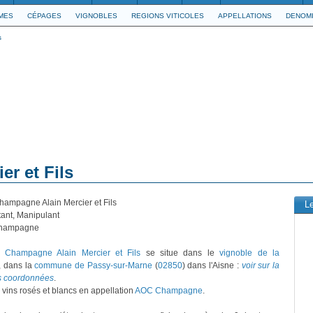
IMES
CÉPAGES
VIGNOBLES
REGIONS VITICOLES
APPELLATIONS
DENOMI
s
r et Fils
Champagne Alain Mercier et Fils
L
tant, Manipulant
hampagne
e
Champagne Alain Mercier et Fils
se situe dans le
vignoble de la
, dans la
commune de Passy-sur-Marne
(
02850
) dans l'Aisne :
voir sur la
es coordonnées
.
s vins rosés et blancs en appellation
AOC Champagne
.