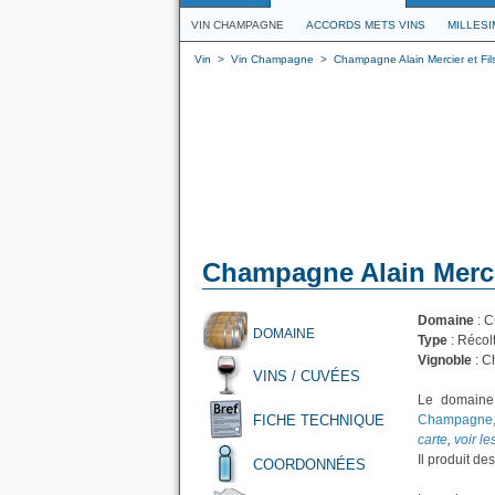
VIN CHAMPAGNE
ACCORDS METS VINS
MILLES
Vin
>
Vin Champagne
>
Champagne Alain Mercier et Fil
Champagne Alain Mercie
Domaine
: 
DOMAINE
Type
: Récol
Vignoble
: C
VINS / CUVÉES
Le domain
FICHE TECHNIQUE
Champagne
carte
,
voir l
Il produit de
COORDONNÉES