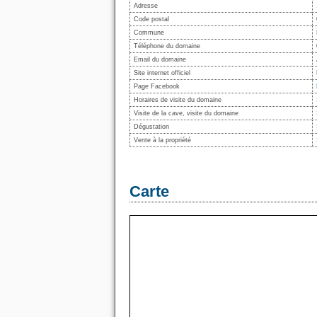
Adresse
Code postal
Commune
Téléphone du domaine
Email du domaine
Site internet officiel
Page Facebook
Horaires de visite du domaine
Visite de la cave, visite du domaine
Dégustation
Vente à la propriété
Carte