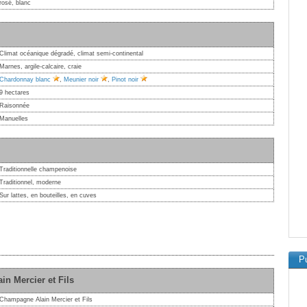
rosé, blanc
Climat océanique dégradé, climat semi-continental
Marnes, argile-calcaire, craie
Chardonnay blanc
,
Meunier noir
,
Pinot noir
9 hectares
Raisonnée
Manuelles
Traditionnelle champenoise
Traditionnel, moderne
Sur lattes, en bouteilles, en cuves
Pu
 Mercier et Fils
Champagne Alain Mercier et Fils