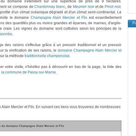
du domaine s'étendent sur une superficie de près de 9 hectares.
ment se compose de
Chardonnay blanc
, de
Meunier noir
et de
Pinot noir
.
rofite d'un climat océanique dégradé et d'un climat semi-continental. Le
xploite le domaine
Champagne Alain Mercier et Fils
est essentiellement
s des quantités plus ou moins grandes et éparses, de marnes, d'argile-
Pu
de craie. Les vignes du domaine sont cultivées selon les principes de la
aisonnée
.
e des raisins s'effectue grâce à un pressoir traditionnel et un pressoir
r la vinification de ses raisins, le
domaine Champagne Alain Mercier et
our la méthode
traditionnelle champenoise
.
er votre visite, n'hésitez pas à découvrir en bas de la page, la liste des
 la commune de Passy-sur-Marne
.
Alain Mercier et Fils. En suivant ces liens vous trouverez de nombreuses
s du domaine Champagne Alain Mercier et Fils