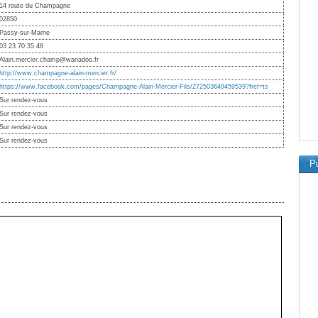
14 route du Champagne
02850
Passy-sur-Marne
03 23 70 35 48
Alain.mercier.champ@wanadoo.fr
http://www.champagne-alain-mercier.fr/
https://www.facebook.com/pages/Champagne-Alain-Mercier-Fils/272503649459539?fref=ts
Sur rendez-vous
Sur rendez-vous
Sur rendez-vous
Sur rendez-vous
Pu