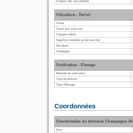
Couleurs des vins produits
Viticulture - Terroir
Climat
Terroir (sol, sous-sol)
Cépages utilisés
Superficie exploitée en hectare (ha)
Viticulture
Vendanges
Vinification - Elevage
Méthode de vinification
Type de préssoir
Type d'élevage
Coordonnées
Coordonnées du domaine Champagne Alain
Nom