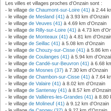
Les villes et villages proches d'Onzain sont :
- le village
de Chaumont-sur-Loire (41)
à 2.44 k
- le village
de Mesland (41)
à 3.93 km d'Onzain
- le village
de Veuves (41)
à 4.69 km d'Onzain
- le village
de Rilly-sur-Loire (41)
à 4.73 km d'On
- le village
de Monteaux (41)
à 4.81 km d'Onzai
- le village
de Seillac (41)
à 5.08 km d'Onzain
- le village
de Chouzy-sur-Cisse (41)
à 5.86 km 
- le village
de Coulanges (41)
à 5.94 km d'Onza
- le village
de Candé-sur-Beuvron (41)
à 6.68 k
- le village
de Mosnes (37)
à 7.30 km d'Onzain
- le village
de Chambon-sur-Cisse (41)
à 7.64 k
- le village
de Valaire (41)
à 8.02 km d'Onzain
- le village
de Santenay (41)
à 8.57 km d'Onzai
- le village
de Vallières-les-Grandes (41)
à 8.80 
- le village
de Molineuf (41)
à 9.12 km d'Onzain
- le village
de Cangey (37)
à 9.27 km d'Onzain.