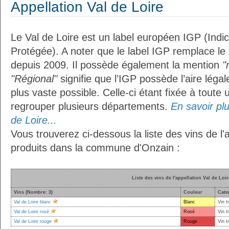
Appellation Val de Loire
Le Val de Loire est un label européen IGP (Ind
Protégée). A noter que le label IGP remplace le
depuis 2009. Il possède également la mention
"
"Régional"
signifie que l’IGP possède l’aire légal
plus vaste possible. Celle-ci étant fixée à toute
regrouper plusieurs départements.
En savoir plu
de Loire...
Vous trouverez ci-dessous la liste des vins de l'
produits dans la commune d'Onzain :
Liste des vins de l'appellation Val de Loir
Vins (Nombre: 3)
Couleur
Cate
Val de Loire blanc
Blanc
Vin t
Val de Loire rosé
Rosé
Vin t
Val de Loire rouge
Rouge
Vin t