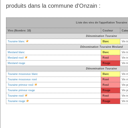
produits dans la commune d'Onzain :
Liste des vins de l'appellation Touraine
Vins (Nombre: 10)
Couleur
Cate
Dénomination Touraine
Touraine blanc
Blanc
Vin t
Dénomination Touraine Mesland
Mesland blanc
Blanc
Vin t
Mesland rosé
Rosé
Vin t
Mesland rouge
Rouge
Vin t
Dénomination Touraine
Touraine mousseux blanc
Blanc
Vin 
Touraine mousseux rosé
Rosé
Vin 
Touraine primeur rosé
Rosé
Vin p
Touraine primeur rouge
Rouge
Vin p
Touraine rosé
Rosé
Vin t
Touraine rouge
Rouge
Vin t