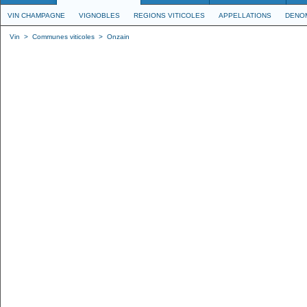
VIN CHAMPAGNE
VIGNOBLES
REGIONS VITICOLES
APPELLATIONS
DENO
Vin
>
Communes viticoles
>
Onzain