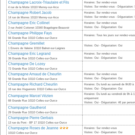
Champagne Lacroix-Triaulaire et Fils
Horaires: Sur rendez-vous
Visites: Sur rendez-vous - Dégustation:
4 rue de la Motte 10110 Merrey-sur-Arce
Champagne Robert Jacob
Horaires: Sur rendez-vous
Visites: Sur rendez-vous - Dégustation:
14 rue de Morres 10110 Merrey-sur-Arce
Champagne Eric Collinet
Horaires: Sur rendez-vous
Visites: Oui - Dégustation: Oui
3 rue André Cottenet 10340 Bragelogne-Beauvoir
Champagne Philippe Fays
Horaires: Tous les jours sur rendez-vou
94 Grande Rue 10110 Celles-sur-Ource
Champagne Gremillet
Visites: Oui - Dégustation: Oui
1 Envers de Valeine 10110 Balnot-sur-Laignes
Champagne Eric Legrand
Horaires: Sur rendez-vous
Visites: Oui - Dégustation: Oui
39 Grande Rue 10110 Celles-sur-Ource
Champagne De Lozey
72 Grande Rue 10110 Celles-sur-Ource
Champagne Arnaud de Cheurlin
Horaires: Sur rendez-vous
Visites: Oui - Dégustation: Oui
58 Grande Rue 10110 Celles-sur-Ource
Champagne Richard Cheurlin
Horaires: Du lundi au samedi de 9h30 à
Visites: Oui - Dégustation: Oui
16 rue des Huguenots 10110 Celles-sur-Ource
Horaires: Du lundi au vendredi de 9h à 
Champagne Marcel Vézien
uniquement
68 Grande Rue 10110 Celles-sur-Ource
Visites: Oui - Dégustation: 4€ par perso
Champagne Gautherot
29 Grande Rue 10110 Celles-sur-Ource
Champagne Pierre Gerbais
13 rue du Pont - BP 17 10110 Celles-sur-Ource
Champagne Roses de Jeanne
Horaires: Sur rendez-vous
Visites: Oui - Dégustation: Oui
10110 Celles-sur-Ource