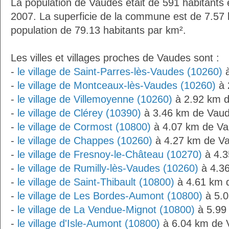
La population de Vaudes était de 591 habitants
2007. La superficie de la commune est de 7.57 
population de 79.13 habitants par km².
Les villes et villages proches de Vaudes sont :
-
le village de Saint-Parres-lès-Vaudes (10260)
à
-
le village de Montceaux-lès-Vaudes (10260)
à 
-
le village de Villemoyenne (10260)
à 2.92 km 
-
le village de Clérey (10390)
à 3.46 km de Vau
-
le village de Cormost (10800)
à 4.07 km de V
-
le village de Chappes (10260)
à 4.27 km de V
-
le village de Fresnoy-le-Château (10270)
à 4.3
-
le village de Rumilly-lès-Vaudes (10260)
à 4.3
-
le village de Saint-Thibault (10800)
à 4.61 km 
-
le village de Les Bordes-Aumont (10800)
à 5.0
-
le village de La Vendue-Mignot (10800)
à 5.99
-
le village d'Isle-Aumont (10800)
à 6.04 km de 