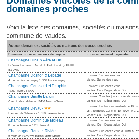
Domaines viticoles de la com
domaines proches
Voici la liste des domaines, sociétés ou maison
commune de Vaudes.
Autres domaines, sociétés ou maisons de négoce proches
Domaines, sociétés, maisons de négoce
Horaires, visites et dégustation
Champagne Urbain Père et Fils
Le Vieux Pressoir - Rue de la Côte Sandrey 10200
Baroville
Champagne Dosnon & Lepage
Horaires: Sur rendez-vous
Visites: Sur rendez-vous
4 rue du Bas de Lingey 10340 Avirey-Lingey
Champagne Goussard et Dauphin
Horaires: Sur rendez-vous
Visites: Oui - Dégustation: Oui
10340 Avirey-Lingey
Champagne Brigitte Baroni
Horaires: Tous les jours sur rendez-vous
Visites: Oui - Dégustation: Oui
Chemin des pêcheurs 10110 Bar-sur-Seine
Horaires: Du lundi au vendredi de 10h à
Champagne Devaux
18h, fermé les 1er mai, 1er novembre, 2
Hameau de Villeneuve 10110 Bar-sur-Seine
Visites: Oui - Dégustation: Oui
Champagne Dominique Moreau
Horaires: Sur rendez-vous
Visites: Oui - Dégustation: Oui
8 rue de Tonnerre 10110 Polisot
Champagne Romain Rivière
Horaires: Sur rendez-vous du lundi au v
Visites: Oui - Dégustation: Oui
5 route de Barberey 10150 Sainte-Maure