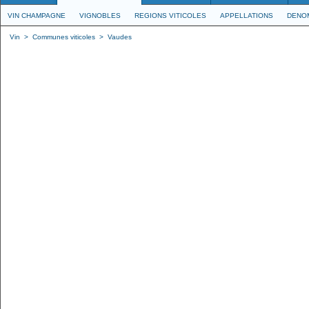
VIN CHAMPAGNE
VIGNOBLES
REGIONS VITICOLES
APPELLATIONS
DENO
Vin
>
Communes viticoles
>
Vaudes